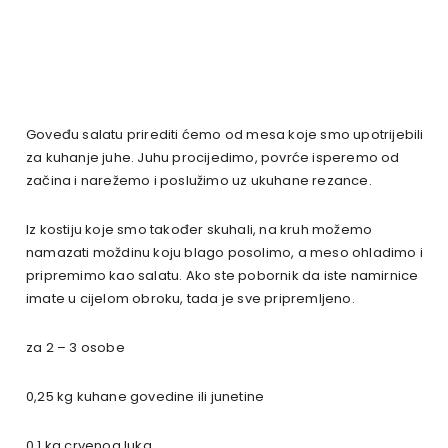
Goveđu salatu prirediti ćemo od mesa koje smo upotrijebili
za kuhanje juhe. Juhu procijedimo, povrće isperemo od
začina i narežemo i poslužimo uz ukuhane rezance.
Iz kostiju koje smo također skuhali, na kruh možemo
namazati moždinu koju blago posolimo, a meso ohladimo i
pripremimo kao salatu. Ako ste pobornik da iste namirnice
imate u cijelom obroku, tada je sve pripremljeno.
za 2 – 3 osobe
0,25 kg kuhane govedine ili junetine
0,1 kg crvenog luka