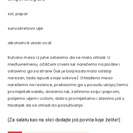
sol, papar
suncokretovo ulje
alkoholni ili vinski ocat
Kuhano meso iz juhe ostavimo da se malo ohladi. U
međuvremenu, očišćeni crveni luk narežemo na ploške i
ostavimo ga sa strane (luk je bolji kada malo odstoji
narezan, tada ispusti svoje sokove). Ohlađeno meso
narežemo na rezance, prebacimo ga u posudu ukojoj ćemo
promiješati salatu, dodamo luk, začinimo solju i paprom,
polijemo uljem i octom, dobro promiješamo i stavimo još u
hladnjak da se ohladi do posluživanja.
(Za salatu kao na slici dodajte još povrća koje želite!)