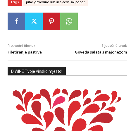
Tags
juha govedina luk ulje ocat sol papar
Prethodni članak
Sljedeći članak
Filetiranje pastrve
Goveđa salata s majonezom
DIWINE Tvoje vinsko mjesto!