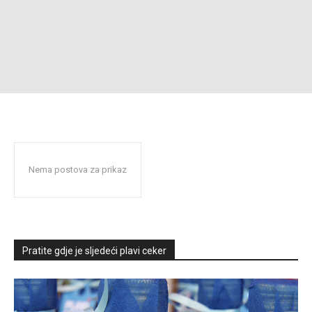
Nema postova za prikaz
Pratite gdje je sljedeći plavi ceker