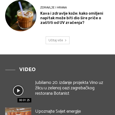
ZDRAVLJE I HRANA
Kava i zdravlje kože: kako omiljeni
napitak može biti dio šire priče o
zaštiti od UV zračenja?
Učitaj više
VIDEO
Jubilarno 20. izdanje projekta Vino uz
žlicu u zelenoj oazi zagrebačkog
restorana Botanist
00:01:25
Upoznajte Svijet energije