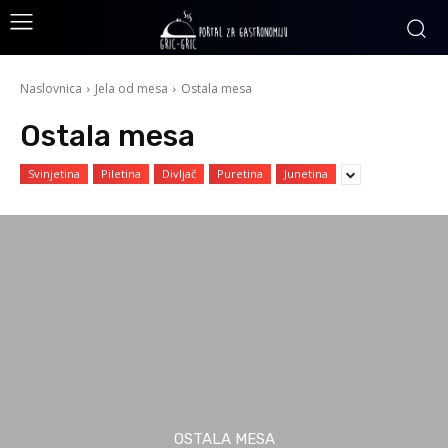
Naslovnica
Jela od mesa
Ostala mesa
Ostala mesa
Svinjetina
Piletina
Divljač
Puretina
Junetina
OSTALA MESA