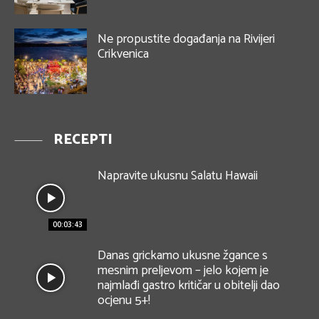
Ne propustite događanja na Rivijeri
Crikvenica
RECEPTI
Napravite ukusnu Salatu Hawaii
00:03:43
Danas grickamo ukusne žgance s
mesnim preljevom – jelo kojem je
najmlađi gastro kritičar u obitelji dao
ocjenu 5+!