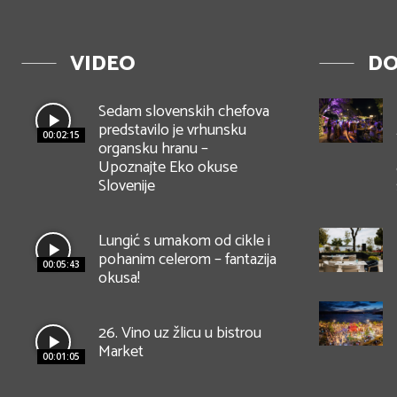
VIDEO
DO
Sedam slovenskih chefova
predstavilo je vrhunsku
00:02:15
organsku hranu –
Upoznajte Eko okuse
Slovenije
Lungić s umakom od cikle i
pohanim celerom – fantazija
00:05:43
okusa!
26. Vino uz žlicu u bistrou
Market
00:01:05