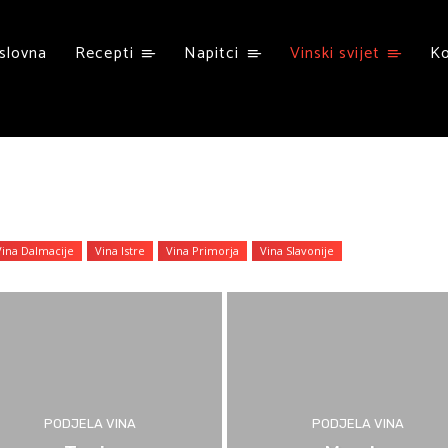
slovna
Recepti
Napitci
Vinski svijet
K
Vina Dalmacije
Vina Istre
Vina Primorja
Vina Slavonije
PODJELA VINA
PODJELA VINA