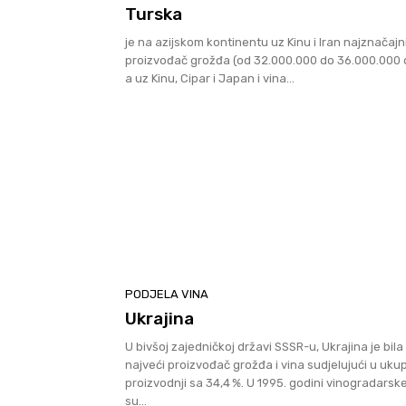
Turska
je na azijskom kontinentu uz Kinu i Iran najznačajni
proizvođač grožđa (od 32.000.000 do 36.000.000 d
a uz Kinu, Cipar i Japan i vina...
PODJELA VINA
Ukrajina
U bivšoj zajedničkoj državi SSSR-u, Ukrajina je bila
najveći proizvođač grožđa i vina sudjelujući u uku
proizvodnji sa 34,4 %. U 1995. godini vinogradarsk
su...