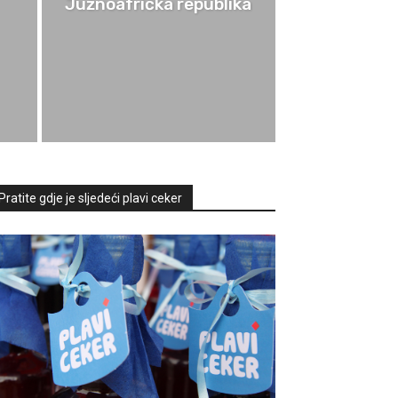
Južnoafrička republika
Pratite gdje je sljedeći plavi ceker