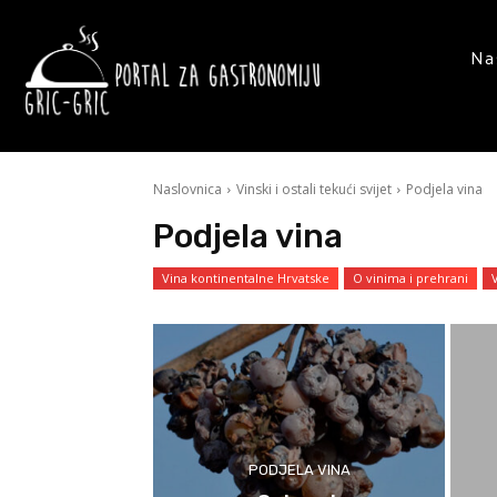
Na
Naslovnica
Vinski i ostali tekući svijet
Podjela vina
Podjela vina
Vina kontinentalne Hrvatske
O vinima i prehrani
PODJELA VINA