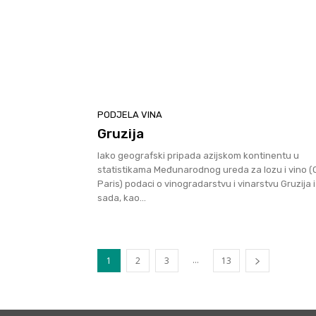
PODJELA VINA
Gruzija
Iako geografski pripada azijskom kontinentu u
statistikama Međunarodnog ureda za lozu i vino (O
Paris) podaci o vinogradarstvu i vinarstvu Gruzija i
sada, kao...
...
1
2
3
13