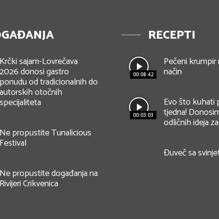
GAĐANJA
RECEPTI
Krčki sajam-Lovrečava
Pečeni krumpir 
2026 donosi gastro
način
00:08:42
ponudu od tradicionalnih do
autorskih otočnih
Evo što kuhati
specijaliteta
tjedna! Donos
00:03:03
odličnih ideja za
Ne propustite Tunalicious
Festival
Đuveč sa svinj
Ne propustite događanja na
Rivijeri Crikvenica