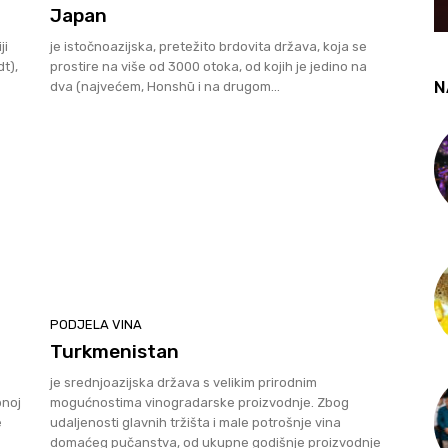
Japan
ji
je istočnoazijska, pretežito brdovita država, koja se
t),
prostire na više od 3000 otoka, od kojih je jedino na
N
dva (najvećem, Honshū i na drugom...
PODJELA VINA
Turkmenistan
je srednjoazijska država s velikim prirodnim
pnoj
mogućnostima vinogradarske proizvodnje. Zbog
e
udaljenosti glavnih tržišta i male potrošnje vina
domaćeg pučanstva, od ukupne godišnje proizvodnje