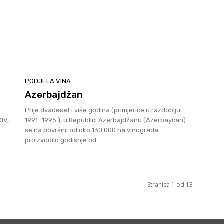
PODJELA VINA
Azerbajdžan
Prije dvadeset i više godina (primjerice u razdoblju
IV,
1991.-1995.), u Republici Azerbajdžanu (Azerbaycan)
se na površini od oko 130.000 ha vinograda
proizvodilo godišnje od...
Stranica 1 od 13