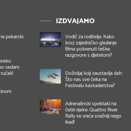
IZDVAJAMO
na pekarski
Vodič za roditelje: Kako
kroz zajedničko gledanje
filma pokrenuti teške
razgovore s djetetom?
 preko
imo sedam
 ručak!
Doživljaj koji zaustavlja dah:
Što nas sve čeka na
Festivalu kaskaderstva?
etinom
Adrenalinski spektakl na
četiri rijeke: Quattro River
Rally se vraća snažniji nego
ikad!