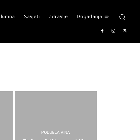
olumna
Savjeti
Zdravlje
Događanja
PODJELA VINA