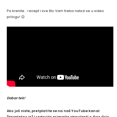
Pa krenite… recept i sve što Vam treba nalazi se u video
prilogu! 😉
Dobar tek!
Ako još niste, pretplatite se na naš YouTube kanal
(besplatno je) i redovito primajte obavijesti o Gric Gric