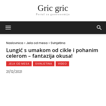
Gric gric
Portal za gastronomiju
Naslovnica
Jela od mesa
Svinjetina
Lungić s umakom od cikle i pohanim
celerom – fantazija okusa!
JELA OD MESA
SVINJETINA
VIDEO
21/12/2021