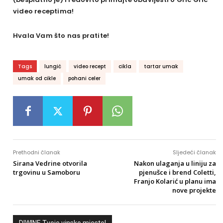
video receptima!
Hvala Vam što nas pratite!
Tags
lungić
video recept
cikla
tartar umak
umak od cikle
pohani celer
Prethodni članak
Sljedeći članak
Sirana Vedrine otvorila
Nakon ulaganja u liniju za
trgovinu u Samoboru
pjenušce i brend Coletti,
Franjo Kolarić u planu ima
nove projekte