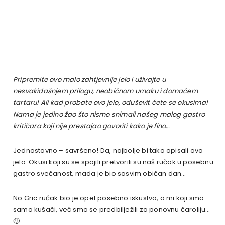
Pripremite ovo malo zahtjevnije jelo i uživajte u
nesvakidašnjem prilogu, neobičnom umaku i domaćem
tartaru! Ali kad probate ovo jelo, oduševit ćete se okusima!
Nama je jedino žao što nismo snimali našeg malog gastro
kritičara koji nije prestajao govoriti kako je fino…
Jednostavno – savršeno! Da, najbolje bi tako opisali ovo
jelo. Okusi koji su se spojili pretvorili su naš ručak u posebnu
gastro svečanost, mada je bio sasvim običan dan…
No Gric ručak bio je opet posebno iskustvo, a mi koji smo
samo kušači, već smo se predbilježili za ponovnu čaroliju…
🙂