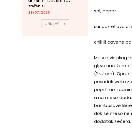
šire priče o zaštiti od UV
zračenja?
sol, papar
29/07/2026
Učitaj više
suncokretovo ulj
chili ili cayene p
Meso svinjskog b
gljive narežemo 
(2×2 cm). Oprani 
posudi ili woku z
popržimo začinim
a na meso dodamo
bambusove klice, 
dok se meso ne i
dodatak šećera. U