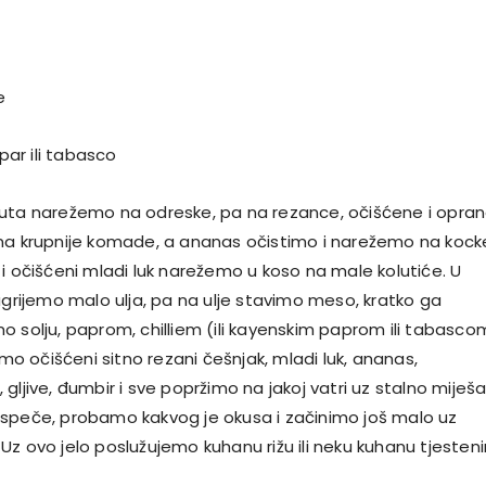
e
apar ili tabasco
uta narežemo na odreske, pa na rezance, očišćene i opra
na krupnije komade, a ananas očistimo i narežemo na kock
i očišćeni mladi luk narežemo u koso na male kolutiće. U
agrijemo malo ulja, pa na ulje stavimo meso, kratko ga
o solju, paprom, chilliem (ili kayenskim paprom ili tabasco
 očišćeni sitno rezani češnjak, mladi luk, ananas,
gljive, đumbir i sve popržimo na jakoj vatri uz stalno miješa
speče, probamo kakvog je okusa i začinimo još malo uz
z ovo jelo poslužujemo kuhanu rižu ili neku kuhanu tjesteni