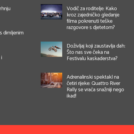
vrhnju
Vodič za roditelje: Kako
kroz zajedničko gledanje
filma pokrenuti teške
razgovore s djetetom?
 s dimljenim
Doživljaj koji zaustavlja dah:
Što nas sve čeka na
i
Festivalu kaskaderstva?
Adrenalinski spektakl na
četiri rijeke: Quattro River
Rally se vraća snažniji nego
ikad!