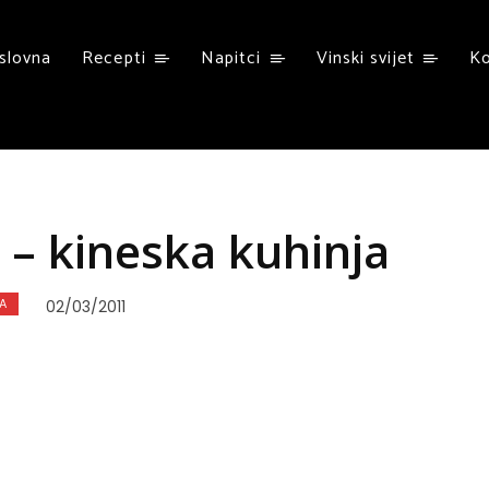
slovna
Recepti
Napitci
Vinski svijet
K
 – kineska kuhinja
A
02/03/2011