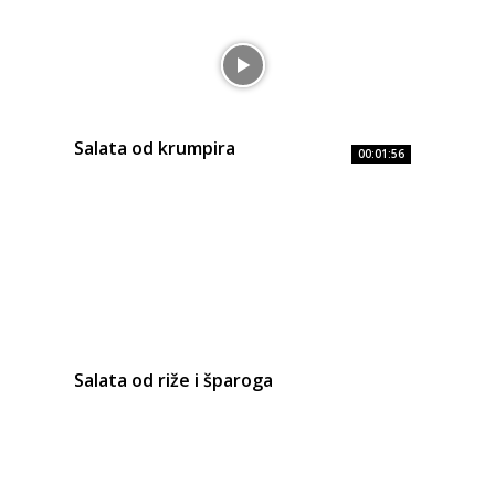
Salata od krumpira
00:01:56
Salata od riže i šparoga