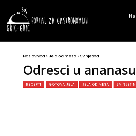
Na
Naslovnica
Jela od mesa
Svinjetina
Odresci u ananasu
RECEPTI
GOTOVA JELA
JELA OD MESA
SVINJETIN