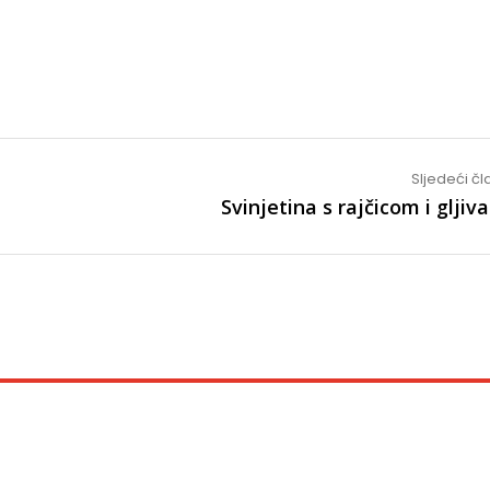
Sljedeći č
Svinjetina s rajčicom i glji