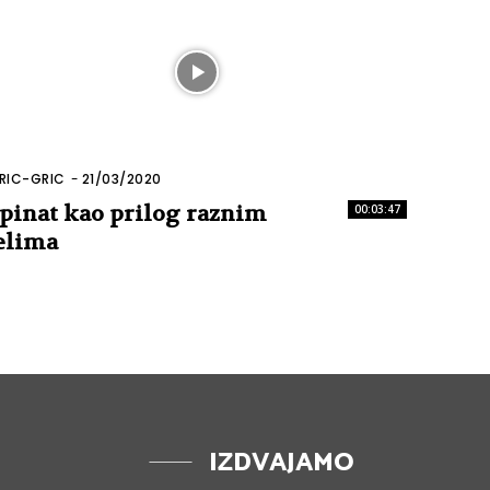
RIC-GRIC
-
21/03/2020
pinat kao prilog raznim
00:03:47
elima
IZDVAJAMO