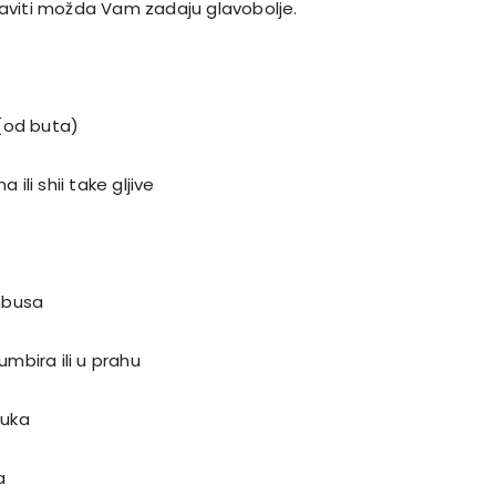
aviti možda Vam zadaju glavobolje.
 (od buta)
 ili shii take gljive
mbusa
umbira ili u prahu
luka
a