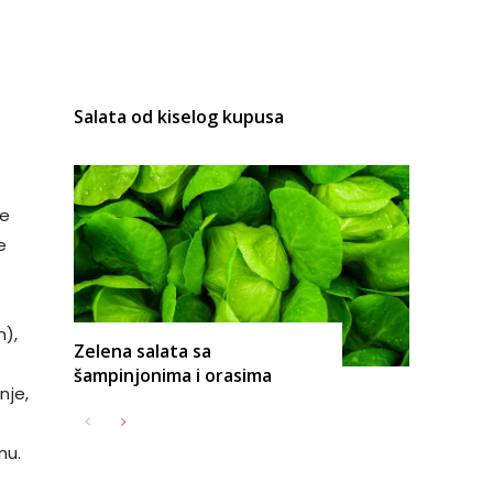
Salata od kiselog kupusa
ne
e
m),
Zelena salata sa
šampinjonima i orasima
nje,
nu.