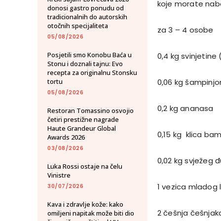
koje morate nab
donosi gastro ponudu od
tradicionalnih do autorskih
otočnih specijaliteta
za 3 – 4 osobe
05/08/2026
Posjetili smo Konobu Baća u
0,4 kg svinjetine
Stonu i doznali tajnu: Evo
recepta za originalnu Stonsku
tortu
0,06 kg šampinjona
05/08/2026
0,2 kg ananasa
Restoran Tomassino osvojio
četiri prestižne nagrade
Haute Grandeur Global
0,15 kg klica ba
Awards 2026
03/08/2026
0,02 kg svježeg đ
Luka Rossi ostaje na čelu
Vinistre
1 vezica mladog 
30/07/2026
Kava i zdravlje kože: kako
2 češnja češnjak
omiljeni napitak može biti dio