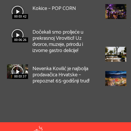
Kokice – POP CORN
00:03:42
Dočekali smo proljeće u
prekrasnoj Virovitici! Uz
00:06:26
dvorce, muzeje, prirodu i
izvorne gastro delicije!
Nevenka Kovilić je najbolja
prodavačica Hrvatske –
00:03:37
prepoznat 65-godišnji trud!