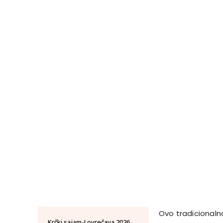
Ovo tradicionalno
Krčki sajam-Lovrečava 2026