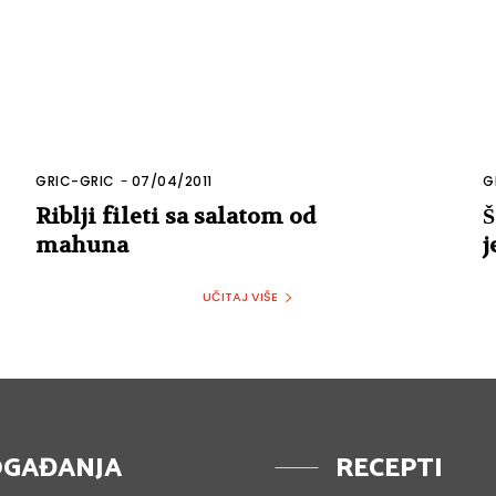
GRIC-GRIC
-
07/04/2011
G
Riblji fileti sa salatom od
Š
mahuna
j
UČITAJ VIŠE
GAĐANJA
RECEPTI