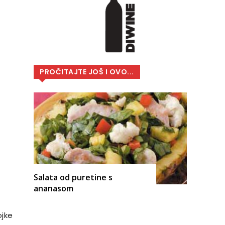
PROČITAJTE JOŠ I OVO...
Salata od puretine s
ananasom
ojke