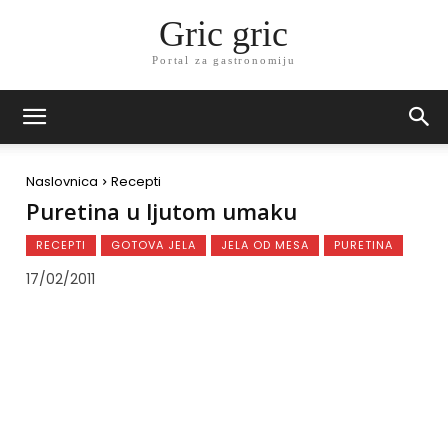
Gric gric
Portal za gastronomiju
Naslovnica
Recepti
Puretina u ljutom umaku
RECEPTI
GOTOVA JELA
JELA OD MESA
PURETINA
17/02/2011