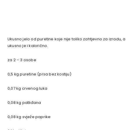
Ukusno jelo od puretine koje nije toliko zahtjevno za izradu, a
ukusno je i kalorično.
za 2 – 3 osobe
0,5 kg puretine (prsa bez kostiju)
0,07 kg crvenog luka
0,08 kg patliđana
0,08 kg svježe paprike