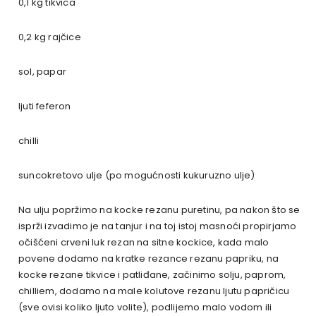
0,1 kg tikvica
0,2 kg rajčice
sol, papar
ljuti feferon
chilli
suncokretovo ulje (po mogućnosti kukuruzno ulje)
Na ulju popržimo na kocke rezanu puretinu, pa nakon što se
isprži izvadimo je na tanjur i na toj istoj masnoći propirjamo
očišćeni crveni luk rezan na sitne kockice, kada malo
povene dodamo na kratke rezance rezanu papriku, na
kocke rezane tikvice i patliđane, začinimo solju, paprom,
chilliem, dodamo na male kolutove rezanu ljutu papričicu
(sve ovisi koliko ljuto volite), podlijemo malo vodom ili