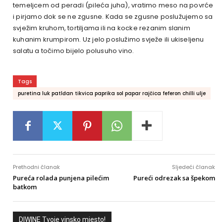
temeljcem od peradi (pileća juha), vratimo meso na povrće
i pirjamo dok se ne zgusne. Kada se zgusne poslužujemo sa
svježim kruhom, tortiljama ili na kocke rezanim slanim
kuhanim krumpirom. Uz jelo poslužimo svježe ili ukiseljenu
salatu a točimo bijelo polusuho vino.
Tags
puretina luk patlđan tikvica paprika sol papar rajčica feferon chilli ulje
Prethodni članak
Sljedeći članak
Pureća rolada punjena pilećim
Pureći odrezak sa špekom
batkom
DIWINE Tvoje vinsko mjesto!