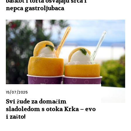
baškot i torta osvajaju srca i
nepca gastroljubaca
15/07/2025
Svi žude za domaćim
sladoledom s otoka Krka – evo
i zašto!