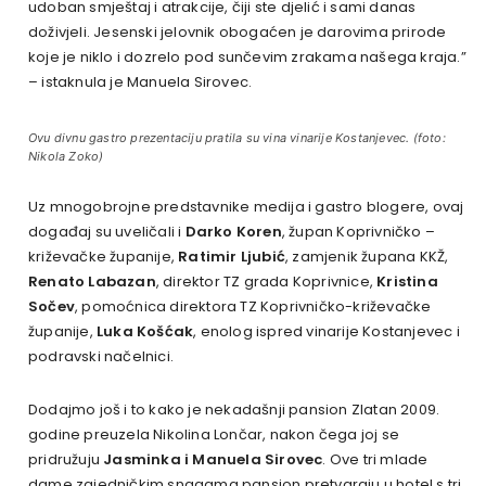
udoban smještaj i atrakcije, čiji ste djelić i sami danas
doživjeli. Jesenski jelovnik obogaćen je darovima prirode
koje je niklo i dozrelo pod sunčevim zrakama našega kraja.”
– istaknula je Manuela Sirovec.
Ovu divnu gastro prezentaciju pratila su vina vinarije Kostanjevec. (foto:
Nikola Zoko)
Uz mnogobrojne predstavnike medija i gastro blogere, ovaj
događaj su uveličali i
Darko Koren
, župan Koprivničko –
križevačke županije,
Ratimir Ljubić
, zamjenik župana KKŽ,
Renato Labazan
, direktor TZ grada Koprivnice,
Kristina
Sočev
, pomoćnica direktora TZ Koprivničko-križevačke
županije,
Luka Košćak
, enolog ispred vinarije Kostanjevec i
podravski načelnici.
Dodajmo još i to kako je nekadašnji pansion Zlatan 2009.
godine preuzela Nikolina Lončar, nakon čega joj se
pridružuju
Jasminka i Manuela Sirovec
. Ove tri mlade
dame zajedničkim snagama pansion pretvaraju u hotel s tri