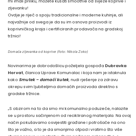
mi imali priliku, možete kušati smoothie od svježe koprive i
zljevanku!
Ovdje je riječ o spoju tradicionalne i moderne kuhinje, ali
najvažnije od svega je da su im osnova proizvodi iz
koprivničkog kraja i certificiranih prodavača na gradskoj
tržnici!
Domaća zljevanka od koprive (foto: Nikola Zoko)
Novinarima je dobrodošlicu poželjela gospođa
Dubravka
Horvat
, članica Uprave Komunalac i koja nam je istaknula
kako
Smutek – domaći kutek
, nudi rješenje za zdravu
okrepu svim ljubiteljima domaćih proizvoda direktno s
gradske tržnice.
„S obzirom na to da smo mi komunalno poduzeće, nalazite
se u prostoru sačinjenom od recikliranog materijala. Na ovaj
način pokušavamo osvijestiti građane i potrošače na ono
što je važno, a to je da smanjimo otpad i vratimo što više