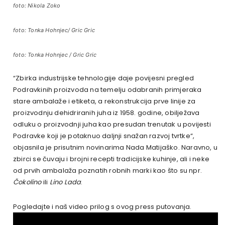
foto: Nikola Zoko
foto: Tonka Hohnjec/ Gric Gric
foto: Tonka Hohnjec / Gric Gric
“Zbirka industrijske tehnologije daje povijesni pregled
Podravkinih proizvoda na temelju odabranih primjeraka
stare ambalaže i etiketa, a rekonstrukcija prve linije za
proizvodnju dehidriranih juha iz 1958. godine, obilježava
odluku o proizvodnji juha kao presudan trenutak u povijesti
Podravke koji je potaknuo daljnji snažan razvoj tvrtke“,
objasnila je prisutnim novinarima Nada Matijaško. Naravno, u
zbirci se čuvaju i brojni recepti tradicijske kuhinje, ali i neke
od prvih ambalaža poznatih robnih marki kao što su npr.
Čokolino
ili
Lino Lada
.
Pogledajte i naš video prilog s ovog press putovanja.