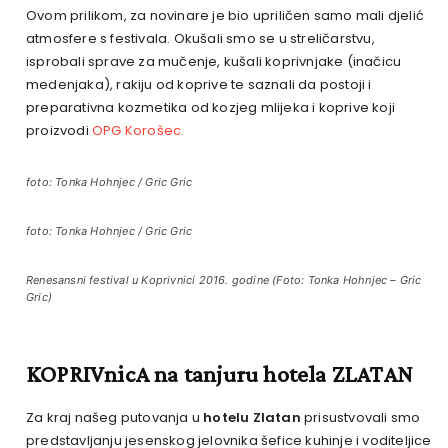
Ovom prilikom, za novinare je bio upriličen samo mali djelić
atmosfere s festivala. Okušali smo se u streličarstvu,
isprobali sprave za mučenje, kušali koprivnjake (inačicu
medenjaka), rakiju od koprive te saznali da postoji i
preparativna kozmetika od kozjeg mlijeka i koprive koji
proizvodi
OPG Korošec.
foto: Tonka Hohnjec / Gric Gric
foto: Tonka Hohnjec / Gric Gric
Renesansni festival u Koprivnici 2016. godine (Foto: Tonka Hohnjec – Gric
Gric)
KOPRIVnicA na tanjuru hotela ZLATAN
Za kraj našeg putovanja u
hotelu Zlatan
prisustvovali smo
predstavljanju jesenskog jelovnika šefice kuhinje i voditeljice