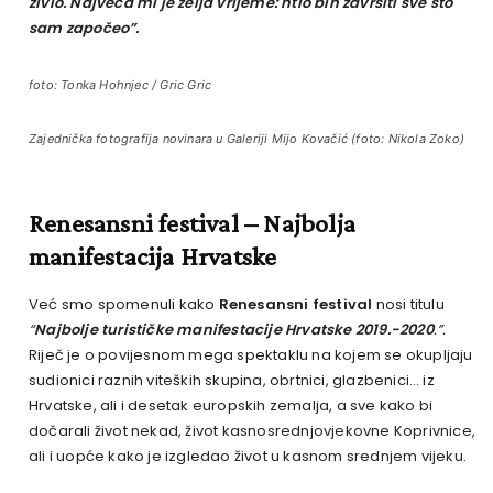
živio. Najveća mi je želja vrijeme: htio bih završiti sve što
sam započeo”.
foto: Tonka Hohnjec / Gric Gric
Zajednička fotografija novinara u Galeriji Mijo Kovačić (foto: Nikola Zoko)
Renesansni festival – Najbolja
manifestacija Hrvatske
Već smo spomenuli kako
Renesansni festival
nosi titulu
“
Najbolje turističke manifestacije Hrvatske 2019.-2020
.”.
Riječ je o povijesnom mega spektaklu na kojem se okupljaju
sudionici raznih viteških skupina, obrtnici, glazbenici… iz
Hrvatske, ali i desetak europskih zemalja, a sve kako bi
dočarali život nekad, život kasnosrednjovjekovne Koprivnice,
ali i uopće kako je izgledao život u kasnom srednjem vijeku.