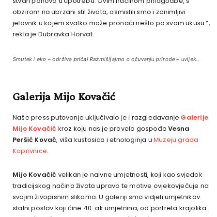
stvari ponovo u upotrebu. Ovim načinom prilagodbe, s
obzirom na ubrzani stil života, osmislili smo i zanimljivi
jelovnik u kojem svatko može pronaći nešto po svom ukusu.”,
rekla je Dubravka Horvat.
Smutek i eko – održiva priča! Razmišljajmo o očuvanju prirode – uvijek..
Galerija Mijo Kovačić
Naše press putovanje uključivalo je i razgledavanje
Galerije
Mijo Kovačić
kroz koju nas je provela gospođa
Vesna
Peršić Kovač
, viša kustosica i etnologinja u
Muzeju grada
Koprivnice
.
Mijo Kovačić
velikan je naivne umjetnosti, koji kao svjedok
tradicijskog načina života upravo te motive ovjekovječuje na
svojim živopisnim slikama. U galeriji smo vidjeli umjetnikov
stalni postav koji čine 40-ak umjetnina, od portreta krajolika