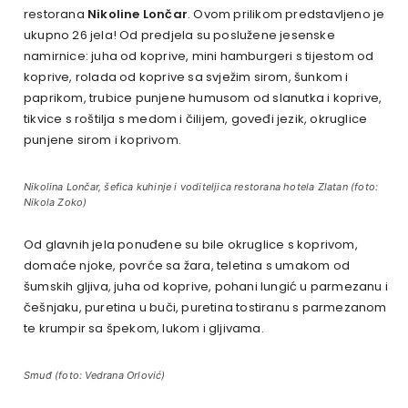
restorana
Nikoline Lončar
. Ovom prilikom predstavljeno je
ukupno 26 jela! Od predjela su poslužene jesenske
namirnice: juha od koprive, mini hamburgeri s tijestom od
koprive, rolada od koprive sa svježim sirom, šunkom i
paprikom, trubice punjene humusom od slanutka i koprive,
tikvice s roštilja s medom i čilijem, goveđi jezik, okruglice
punjene sirom i koprivom.
Nikolina Lončar, šefica kuhinje i voditeljica restorana hotela Zlatan (foto:
Nikola Zoko)
Od glavnih jela ponuđene su bile okruglice s koprivom,
domaće njoke, povrće sa žara, teletina s umakom od
šumskih gljiva, juha od koprive, pohani lungić u parmezanu i
češnjaku, puretina u buči, puretina tostiranu s parmezanom
te krumpir sa špekom, lukom i gljivama.
Smuđ (foto: Vedrana Orlović)