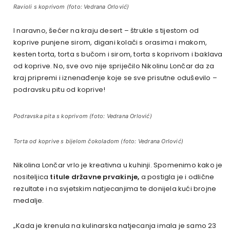
Ravioli s koprivom (foto: Vedrana Orlović)
I naravno, šećer na kraju desert – štrukle s tijestom od
koprive punjene sirom, digani kolači s orasima i makom,
kesten torta, torta s bučom i sirom, torta s koprivom i baklava
od koprive. No, sve ovo nije spriječilo Nikolinu Lončar da za
kraj pripremi i iznenađenje koje se sve prisutne oduševilo –
podravsku pitu od koprive!
Podravska pita s koprivom (foto: Vedrana Orlović)
Torta od koprive s bijelom čokoladom (foto: Vedrana Orlović)
Nikolina Lončar vrlo je kreativna u kuhinji. Spomenimo kako je
nositeljica
titule državne prvakinje,
a postigla je i odlične
rezultate i na svjetskim natjecanjima te donijela kući brojne
medalje.
„Kada je krenula na kulinarska natjecanja imala je samo 23