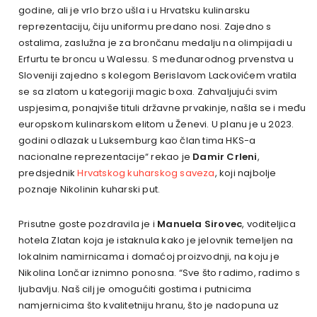
godine, ali je vrlo brzo ušla i u Hrvatsku kulinarsku
reprezentaciju, čiju uniformu predano nosi. Zajedno s
ostalima, zaslužna je za brončanu medalju na olimpijadi u
Erfurtu te broncu u Walessu. S međunarodnog prvenstva u
Sloveniji zajedno s kolegom Berislavom Lackovićem vratila
se sa zlatom u kategoriji magic boxa. Zahvaljujući svim
uspjesima, ponajviše tituli državne prvakinje, našla se i među
europskom kulinarskom elitom u Ženevi. U planu je u 2023.
godini odlazak u Luksemburg kao član tima HKS-a
nacionalne reprezentacije“ rekao je
Damir Crleni
,
predsjednik
Hrvatskog kuharskog saveza
, koji najbolje
poznaje Nikolinin kuharski put.
Prisutne goste pozdravila je i
Manuela Sirovec
, voditeljica
hotela Zlatan koja je istaknula kako je jelovnik temeljen na
lokalnim namirnicama i domaćoj proizvodnji, na koju je
Nikolina Lončar iznimno ponosna. “Sve što radimo, radimo s
ljubavlju. Naš cilj je omogućiti gostima i putnicima
namjernicima što kvalitetniju hranu, što je nadopuna uz