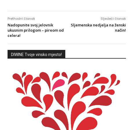
Prethodni članak
Sljedeći članak
Nadopunite svoj jelovnik
Sljemenska nedjelja na ženski
ukusnim prilogom – pireom od
način!
celera!
DIWINE Tvoje vinsko mjesto!