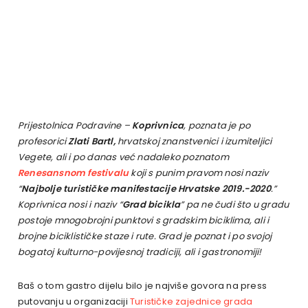
Prijestolnica Podravine –
Koprivnica
, poznata je po
profesorici
Zlati Bartl,
hrvatskoj znanstvenici i izumiteljici
Vegete, ali i po danas već nadaleko poznatom
Renesansnom festivalu
koji s punim pravom nosi naziv
“
Najbolje turističke manifestacije Hrvatske 2019.-2020
.”
Koprivnica nosi i naziv “
Grad bicikla
” pa ne čudi što u gradu
postoje mnogobrojni punktovi s gradskim biciklima, ali i
brojne biciklističke staze i rute. Grad je poznat i po svojoj
bogatoj kulturno-povijesnoj tradiciji, ali i gastronomiji!
Baš o tom gastro dijelu bilo je najviše govora na press
putovanju u organizaciji
Turističke zajednice grada