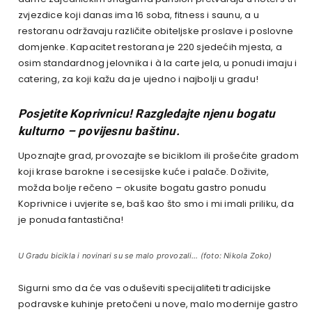
zvjezdice koji danas ima 16 soba, fitness i saunu, a u
restoranu održavaju različite obiteljske proslave i poslovne
domjenke. Kapacitet restorana je 220 sjedećih mjesta, a
osim standardnog jelovnika i à la carte jela, u ponudi imaju i
catering, za koji kažu da je ujedno i najbolji u gradu!
Posjetite Koprivnicu! Razgledajte njenu bogatu
kulturno – povijesnu baštinu.
Upoznajte grad, provozajte se biciklom ili prošećite gradom
koji krase barokne i secesijske kuće i palače. Doživite,
možda bolje rečeno – okusite bogatu gastro ponudu
Koprivnice i uvjerite se, baš kao što smo i mi imali priliku, da
je ponuda fantastična!
U Gradu bicikla i novinari su se malo provozali… (foto: Nikola Zoko)
Sigurni smo da će vas oduševiti specijaliteti tradicijske
podravske kuhinje pretočeni u nove, malo modernije gastro