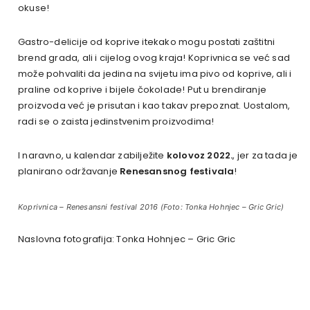
okuse!
Gastro-delicije od koprive itekako mogu postati zaštitni
brend grada, ali i cijelog ovog kraja! Koprivnica se već sad
može pohvaliti da jedina na svijetu ima pivo od koprive, ali i
praline od koprive i bijele čokolade! Put u brendiranje
proizvoda već je prisutan i kao takav prepoznat. Uostalom,
radi se o zaista jedinstvenim proizvodima!
I naravno, u kalendar zabilježite
kolovoz 2022.
, jer za tada je
planirano održavanje
Renesansnog festivala
!
Koprivnica – Renesansni festival 2016 (Foto: Tonka Hohnjec – Gric Gric)
Naslovna fotografija: Tonka Hohnjec – Gric Gric