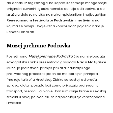
do danas. Iz tog razloga, na koprivi se temelje mnogobrojni
originalni suveniri i gastronomske delicije od koprive, a do
izražaja dolaze najviše na najkompleksnijem i najbogatijem
Renesansnom festivalu
te
Podravskim motivima
na
kojima se odvija i svojevrsna koprivijada“ pojasnio nam je
Renato Labazan.
Muzej prehrane Podravka
Posjetili smo
Muzej prehrane Podravka
čiju nam je bogatu
etnografsku zbirku prezentirala gospođa
Nada Matijaško
.
Muzej je jedinstveni primjer prikaza industrijskoga
proizvodnog procesa i jedan od malobrojnih primjera
“muzeja tvrtke” u Hrvatskoj. Zbirka se sastoji od oruđa,
sprava, alata i posuđa koji zorno prikazuju proizvodnju,
transport, preradu, čuvanje i konzumiranje hrane u seoskoj
sredini u prvoj polovici 20. st. na području sjeverozapadne
Hrvatske.