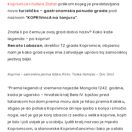
Koprivnice
i
hotela Zlatan
prilikom kojeg je predstavljana
nova
turističko – gastronomska ponuda grada
pod
nazivom
“KOPRIVnicA na tanjuru”.
Znate li po čemu je ovaj grad dobio naziv? Kako kaže
legenda – po koprivi!
Renato Labazan
, direktor TZ grada Koprivnice, objasnio
nam je kako grad svoje ime zahvaljuje upravo toj samonikloj
jestivoj biljki.
Kopriva – samonikla jestiva biljka (Foto: Tonka Hohnjec – Gric Gric)
“Prema legendi iz vremena najezde Mongola 1242. godine,
kada je ugarsko – hrvatski kralj Bela IV. bježao pred
tatarskom hordom prema moru dok je hitao prema Kalniku,
stigao je do potoka Koprivnice ali nije sjašio s konja i smočio
noge, već je ga je konj izbacio iz sedla u velike koprive, kojih
je bilo i još uvijek je u izobilju. Ljutiti kralj nazvao je mjesto
Koprivnicom, a stanovnike Koprivničancima i tako je ostalo