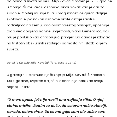
do običaja života na selu. Mijo Kovačić rođen je 1935. godine
u Gornjoj Šumi. Već u osnovnoj školi pokazivao je dar za
slikanje. Obitelj mu nije bila u mogućnosti osigurati daljnje
školovanje, pa nakon osnovne škole ostaje raditi s
roditeljima na zemlji. Kao osamnaestogodišnjak, upoznaje
tada već doajena naivne umjetnosti, Ivana Generalića, koji
mu je poslužio kao ohrabrujući primjer. Do danas je izlagao
na tristotinjak skupnih i stotinjak samostalnih izložbi diljem
svijeta.
Detalj iz Galerije Mijo Kovačić (foto: Nikola Zoko)
U galeriji su istaknute riječi koje je
Mijo Kovačić
zapisao
1997. godine, uvjeren da još ni danas nije naslikao svoju
najbolju sliku:
“U mom opusu još nije naslikana najbolja slika. O njoj
stalno mislim. Radim za dušu, da ostavim nešto obitelji,
narodu, potomcima. Da se zna gdje sam bio, zašto sam