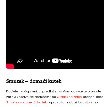
Smutek – domaći kutek
Dođete li u Koprivnicu, predlažemo Vam da svakako kušate
zdravi koprivnički doručak! Kod
Gradske tržnice
pronaći ćete
Smutek – domaći kutek
i upravo tamo, baš kao što smo i