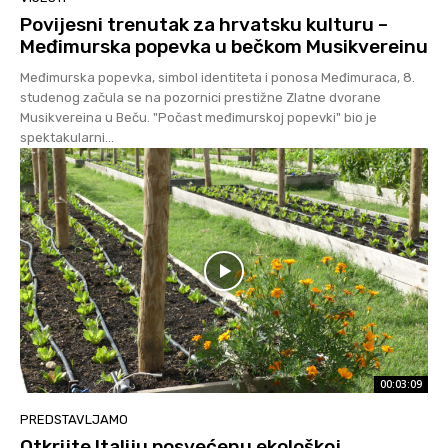
Povijesni trenutak za hrvatsku kulturu –
Međimurska popevka u bečkom Musikvereinu
Međimurska popevka, simbol identiteta i ponosa Međimuraca, 8.
studenog začula se na pozornici prestižne Zlatne dvorane
Musikvereina u Beču. "Počast međimurskoj popevki" bio je
spektakularni...
00:03:09
PREDSTAVLJAMO
Otkrijte Italiju posvećenu ekološkoj