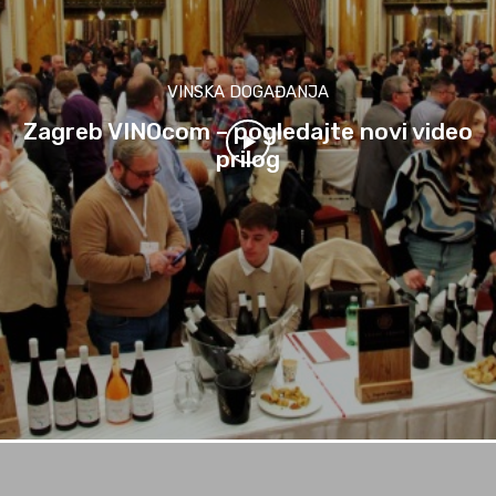
VINSKA DOGAĐANJA
Zagreb VINOcom – pogledajte novi video
prilog