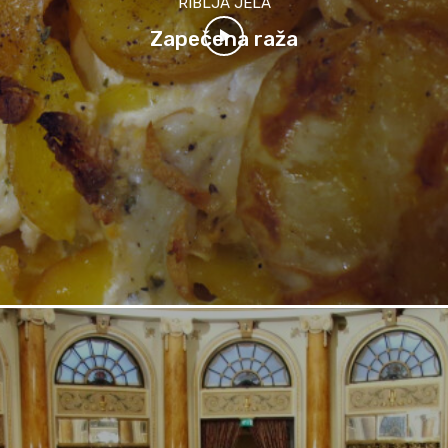
RIBLJA JELA
Zapečena raža