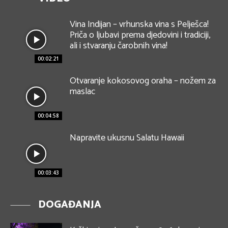
Vina Indijan – vrhunska vina s Pelješca!
Priča o ljubavi prema djedovini i tradiciji,
ali i stvaranju čarobnih vina!
00:02:21
Otvaranje kokosovog oraha – nožem za
maslac
00:04:58
Napravite ukusnu Salatu Hawaii
00:03:43
DOGAĐANJA