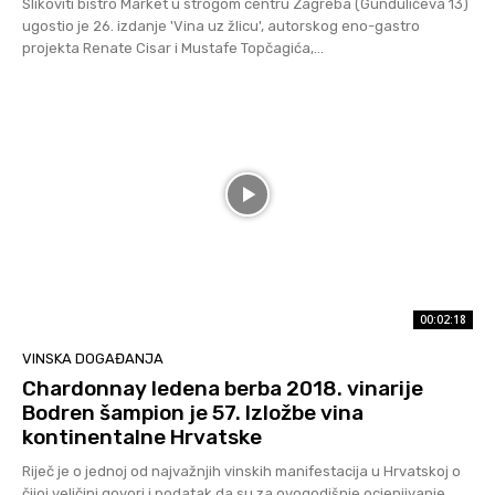
Slikoviti bistro Market u strogom centru Zagreba (Gundulićeva 13)
ugostio je 26. izdanje 'Vina uz žlicu', autorskog eno-gastro
projekta Renate Cisar i Mustafe Topčagića,...
00:02:18
VINSKA DOGAĐANJA
Chardonnay ledena berba 2018. vinarije
Bodren šampion je 57. Izložbe vina
kontinentalne Hrvatske
Riječ je o jednoj od najvažnjih vinskih manifestacija u Hrvatskoj o
čijoj veličini govori i podatak da su za ovogodišnje ocjenjivanje