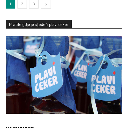
1
2
3
Pratite gdje je sljedeći plavi ceker