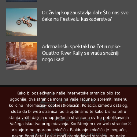
Doživljaj koji zaustavlja dah: Što nas sve
čeka na Festivalu kaskaderstva?
Adrenalinski spektakl na četiri rijeke:
Quattro River Rally se vraća snažniji
nego ikad!
Kako bi posjećivanje naše internetske stranice bilo što
ugodnije, ova stranica mora na Vaše računalo spremiti malenu
količinu informacija- cookies(kolačići). Kolačići, između ostalog,
služe da bi web stranica radila optimalno te kako bismo bili u
stanju vršiti daljnja unaprjeđenja stranice u svrhu poboljšavanja
Uvjeti korištenja
Politika privatnosti
Impressum
Vašega iskustva pregledavanja. Korištenjem ove web stranice
pristajete na uporabu kolačića. Blokiranje kolačića je moguće,
Prenošenje sadržaja
Mapa stranice
nakon čega ćete i dalje moći pregledavati stranicu, no neke