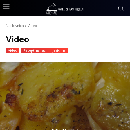
Naslovnica
Video
Video
Video
Recepti na raznim jezicima