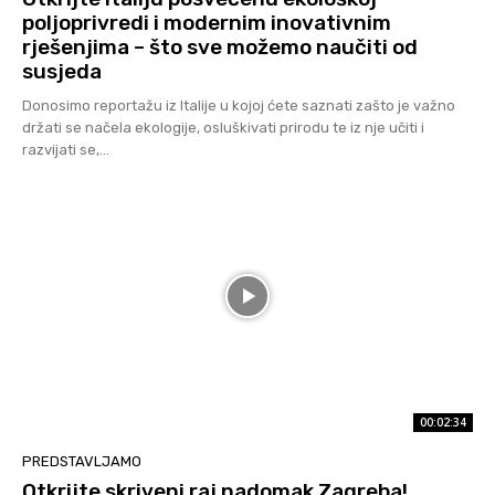
poljoprivredi i modernim inovativnim
rješenjima – što sve možemo naučiti od
susjeda
Donosimo reportažu iz Italije u kojoj ćete saznati zašto je važno
držati se načela ekologije, osluškivati prirodu te iz nje učiti i
razvijati se,...
00:02:34
PREDSTAVLJAMO
Otkrijte skriveni raj nadomak Zagreba!