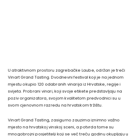
U atraktivnom prostoru zagrebačke Laube, održan je treći
Vinart Grand Tasting. Dvodnevni festival koji je na jednom
mjestu okupio 120 odabranih vinarija iz Hrvatske, regije i
svijeta. Probrani vinari, koji svoje etikete predstavljaju na
poziv organizatora, svojom kvalitetom predvodnici su u
svom cjenovnom razredu na hrvatskom tržištu.
Vinart Grand Tasting, zasigurno zauzima iznimno važno
mjesto na hrvatskoj vinskoj sceni, a potvrda tome su
mnogobrojni posjetitelji koji se već treću godinu okupljaju u