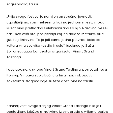
zagrebačkoj Laubi.
„Prije svega festival je namijenjen stručnoj javnosti,
ugostiteljima, sommelierima, koji na jednom mjestu mogu
kušati vina prethodno selekcionirana za njih. Naravno, veseli
nas i sve veći broj posjetitelja koji ne dolaze iz struke, ali su
ljubitelji finih vina. To je još samo jedna potvrda, kako se
kultura vina sve više razvija i raste“, istaknuo je Saša
Špiranec, autor koncepta i organizator Vinart Grand
Tastinga.
I ove godine, u sklopu Vinart Grand Tastinga, posjetitelji su u
Pop-up Vinoteci svoju kućnu arhivu mogli obogatiti
etiketama izlagača koje su teže dostupne na tržištu.
Zanimljivost ovogodišnjeg Vinart Grand Tastinga bila je i
postavljena izložba s motivima iz vinograda u vrijeme berbe