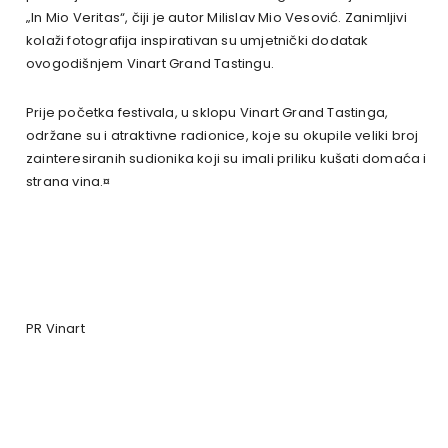
„In Mio Veritas“, čiji je autor Milislav Mio Vesović. Zanimljivi
kolaži fotografija inspirativan su umjetnički dodatak
ovogodišnjem Vinart Grand Tastingu.
Prije početka festivala, u sklopu Vinart Grand Tastinga,
održane su i atraktivne radionice, koje su okupile veliki broj
zainteresiranih sudionika koji su imali priliku kušati domaća i
strana vina.¤
PR Vinart