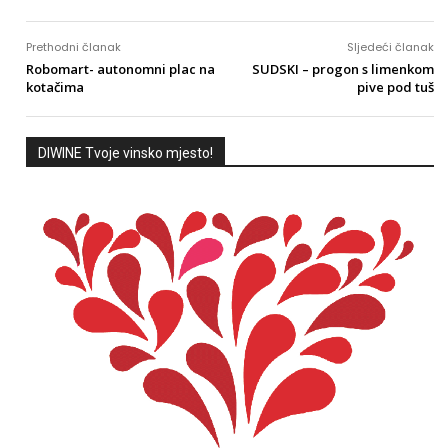
Prethodni članak
Sljedeći članak
Robomart- autonomni plac na
SUDSKI – progon s limenkom
kotačima
pive pod tuš
DIWINE Tvoje vinsko mjesto!