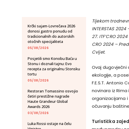
Tijekom trodnevn
Krčki sajam-Lovrečava 2026
INTERSTAS 2024 –
donosi gastro ponudu od
27. ITF’CRO 2024 
tradicionalnih do autorskih
otočnih specijaliteta
CRO 2024 – Preds
05/08/2026
Cvijet.
Posjetili smo Konobu Baća u
Stonu i doznali tajnu: Evo
Ovaj dugovječni d
recepta za originalnu Stonsku
tortu
ekologije, a pose
05/08/2026
F.E.S.T. Antonio C
novinara iz Rima 
Restoran Tomassino osvojio
četiri prestižne nagrade
organizacijama i
Haute Grandeur Global
očuvanju baštine 
Awards 2026
03/08/2026
Turistička zaje
Luka Rossi ostaje na čelu
Vinistre