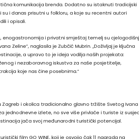
tična komunikacija brenda. Dodatno su istaknuti tradicijski
oji su i danas prisutni u folkloru, a koje su recentni autori
i i opisali.
i, enogastronomija i privatni smještaj temelj su cjelogodišn
na Zeline“, naglasila je Zubčić Mubrin. „Doživljaj je ključna
stinacije, a upravo to je ideja vodilja naših projekata:
ženog i nezaboravnog iskustva za naše posjetitelje,
rakcija koje nas čine posebnima.“
 Zagreb i okolica tradicionalno glavno tržište Svetog Ivana
a jednodnevne izlete, no sve više privlače i turiste iz susje
tinacija jača svoj međunarodni turistički potencijal.
uristički film GO WINE, koji je osvojio čak 11 nagrada na