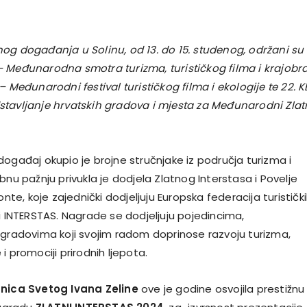
og događanja u Solinu, od 13. do 15. studenog, održani su 
 Međunarodna smotra turizma, turističkog filma i krajobra
– Međunarodni festival turističkog filma i ekologije te 22. 
tavljanje hrvatskih gradova i mjesta za Međunarodni Zlat
ogađaj okupio je brojne stručnjake iz područja turizma i
bnu pažnju privukla je dodjela Zlatnog Interstasa i Povelje
onte, koje zajednički dodjeljuju Europska federacija turističk
i INTERSTAS. Nagrade se dodjeljuju pojedincima,
 gradovima koji svojim radom doprinose razvoju turizma,
i promociji prirodnih ljepota.
dnica Svetog Ivana Zeline
ove je godine osvojila prestižnu