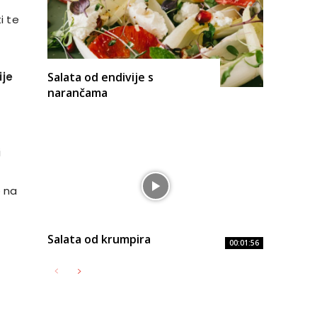
i te
ije
Salata od endivije s
narančama
i
o na
Salata od krumpira
00:01:56