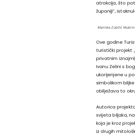
atrakcija, što po
županiji“, istaknu
Marinka Zubčić Mubrin
Ove godine Turis
turistički projekt 
privatnim iznajm
Ivanu Zelini s 
ukorijenjene u po
simbolikom biljke
obilježava to okr
Autorica projekta
svijeta biljaka, 
koja je kroz proj
iz drugih mitološ