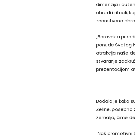
dimenzija i auten
obredi i rituali, k
znanstveno obradil
„Boravak u prirod
ponude Svetog Iva
atrakcija naše de
stvaranje zaokru
prezentacijom at
Dodala je kako su
Zeline, posebno z
zemalja, čime des
„Naš promotivni t