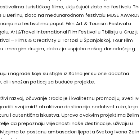
ivalima turističkog filma, uključujući zlato na festivalu T
e u Berlinu, zlato na međunarodnom festivalu MUSE AWARD
nanja na festivalima poput Film Art & Tourism Festival u
lu, Art&Travel International Film Festival u Tbilisiju u Gruziji,
ival – Films & Creativity u Tortosi u Španjolskoj, Tour Film
bu i mnogim drugim, dokaz je uspjeha našeg dosadašnjeg
u i nagrade koje su stigle iz Solina jer su one dodatna
, ali i snažan poticaj za buduće projekte.
ivi razvoj, očuvanje tradicije i kvalitetnu promociju, Sveti I
graditi svoj imidž atraktivne destinacije nadohvat ruke, koja
lturu i autentična iskustva. Upravo ovakvim projektima želi
itelje da prepoznaju vrijednosti naše destinacije, uživaju u
ivljajima te postanu ambasadori ljepota Svetog Ivana Zelin