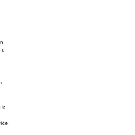
en
 s
n
 iz
,
riče