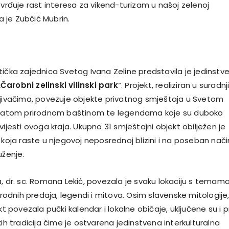
tvrđuje rast interesa za vikend-turizam u našoj zelenoj
la je Zubčić Mubrin.
tička zajednica Svetog Ivana Zeline predstavila je jedinstv
„
Čarobni zelinski vilinski park
“. Projekt, realiziran u suradnji
ljivačima, povezuje objekte privatnog smještaja u Svetom
bogatom prirodnom baštinom te legendama koje su duboko
vijesti ovoga kraja. Ukupno 31 smještajni objekt obilježen je
 koja raste u njegovoj neposrednoj blizini i na poseban nači
uženje.
, dr. sc. Romana Lekić, povezala je svaku lokaciju s temama
narodnih predaja, legendi i mitova. Osim slavenske mitologije
ekt povezala pučki kalendar i lokalne običaje, uključene su i p
kih tradicija čime je ostvarena jedinstvena interkulturalna