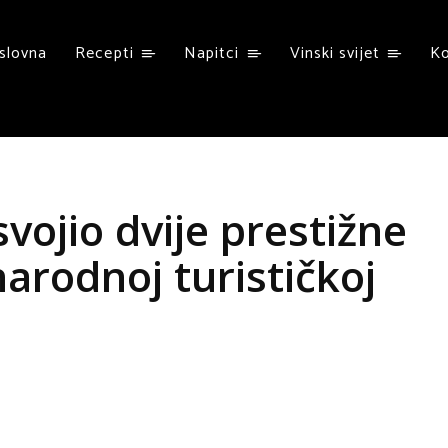
slovna
Recepti
Napitci
Vinski svijet
K
svojio dvije prestižne
rodnoj turističkoj