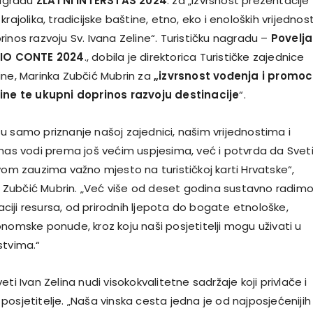
agradu
ZLATNI INTERSTAS 2024
. za „izvrsnost prezentacije
rajolika, tradicijske baštine, etno, eko i enoloških vrijednost
inos razvoju Sv. Ivana Zeline“. Turističku nagradu –
Povelja
NIO CONTE 2024
., dobila je direktorica Turističke zajednice
ine, Marinka Zubčić Mubrin za
„izvrsnost vođenja i promoc
tine te ukupni doprinos razvoju destinacije
“.
u samo priznanje našoj zajednici, našim vrijednostima i
 nas vodi prema još većim uspjesima, već i potvrda da Svet
vom zauzima važno mjesto na turističkoj karti Hrvatske“,
nka Zubčić Mubrin. „Već više od deset godina sustavno radim
izaciji resursa, od prirodnih ljepota do bogate etnološke,
nomske ponude, kroz koju naši posjetitelji mogu uživati u
stvima.“
eti Ivan Zelina nudi visokokvalitetne sadržaje koji privlače i
osjetitelje. „Naša vinska cesta jedna je od najposjećenijih