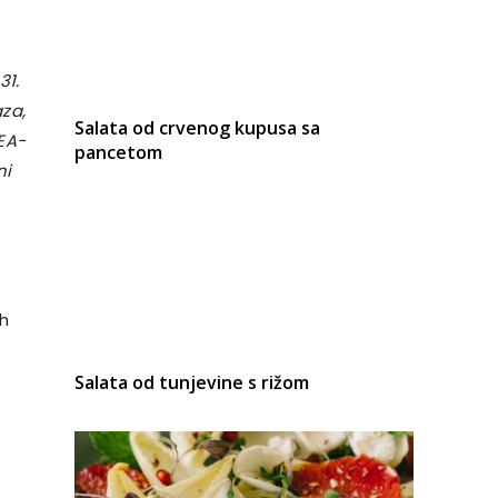
31.
za,
Salata od crvenog kupusa sa
KEA-
pancetom
ni
ih
Salata od tunjevine s rižom