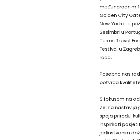
međunarodnim fest
Golden City Gat
New Yorku te priz
Sesimbri u Portuga
Terres Travel Fest
Festival u Zagre
rada.
Posebno nas raduj
potvrda kvalitete
S fokusom na održ
Zelina nastavlja 
spaja prirodu, ku
inspirirati posjet
jedinstvenim dož