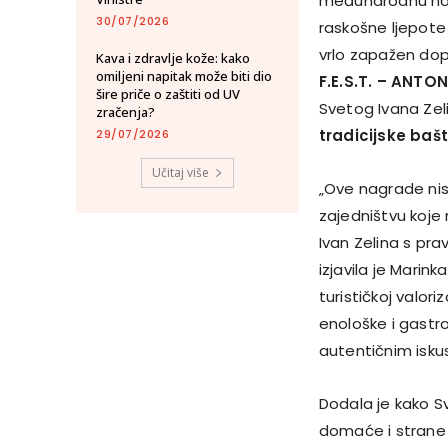
međunarodnu n
30/07/2026
raskošne ljepote k
vrlo zapažen dopr
Kava i zdravlje kože: kako
omiljeni napitak može biti dio
F.E.S.T. – ANTO
šire priče o zaštiti od UV
Svetog Ivana Zel
zračenja?
tradicijske baš
29/07/2026
Učitaj više
„Ove nagrade nis
zajedništvu koje
Ivan Zelina s pra
izjavila je Mari
turističkoj valor
enološke i gastro
autentičnim isku
Dodala je kako Sv
domaće i strane p