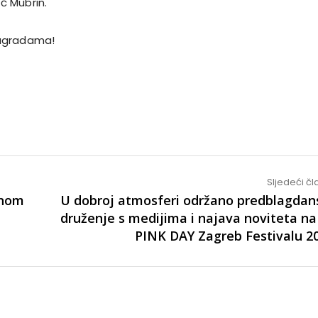
ić Mubrin.
agradama!
Sljedeći č
rnom
U dobroj atmosferi održano predblagdan
druženje s medijima i najava noviteta na
PINK DAY Zagreb Festivalu 20