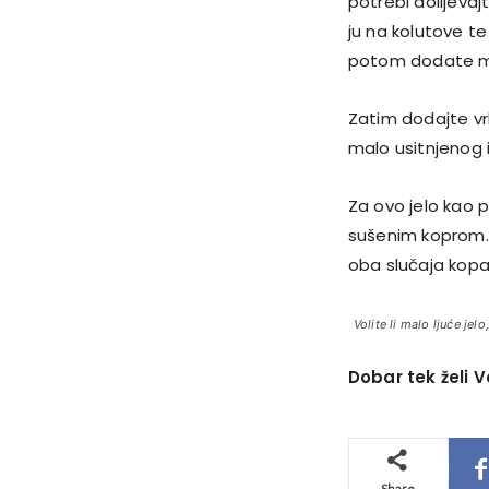
potrebi dolijevaj
ju na kolutove t
potom dodate m
Zatim dodajte vr
malo usitnjenog 
Za ovo jelo kao p
sušenim koprom. U
oba slučaja kopa
Volite li malo ljuće je
Dobar tek želi 
Share