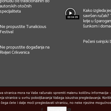
ponudu od tradicionalnih do
autorskih otočnih
Kako izgleda je
specijaliteta
savršen ručak? 
00:04:09
krije u šparoga
šunkom i domać
Ne propustite Tunalicious
Festival
Pečeni svinjski 
Ne propustite događanja na
Rivijeri Crikvenica
va stranica mora na Vaše računalo spremiti malenu količinu informacija- c
i korištenja
Politika privatnosti
Impressum
Prenoš
eđenja stranice u svrhu poboljšavanja Vašega iskustva pregledavanja. Kori
 čega ćete i dalje moći pregledavati stranicu, no neke njezine mogućnos
Prihvaćam