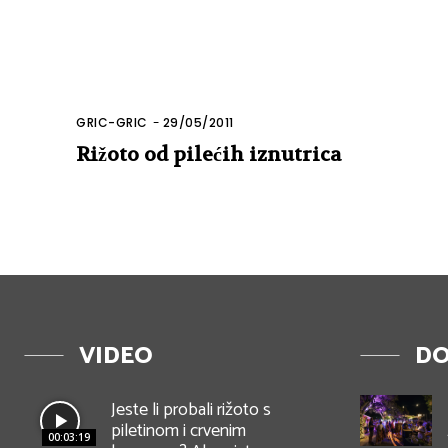
GRIC-GRIC
-
29/05/2011
Rižoto od pilećih iznutrica
VIDEO
DO
Jeste li probali rižoto s
piletinom i crvenim
00:03:19