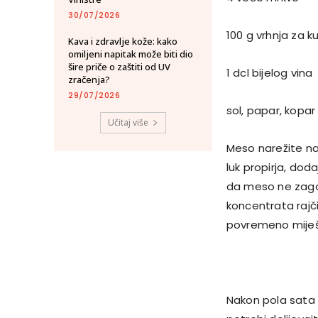
30/07/2026
100 g vrhnja za k
Kava i zdravlje kože: kako
omiljeni napitak može biti dio
šire priče o zaštiti od UV
1 dcl bijelog vina
zračenja?
29/07/2026
sol, papar, kopar
Učitaj više
Meso narežite na 
luk propirja, do
da meso ne zagor
koncentrata rajči
povremeno miješa
Nakon pola sata 