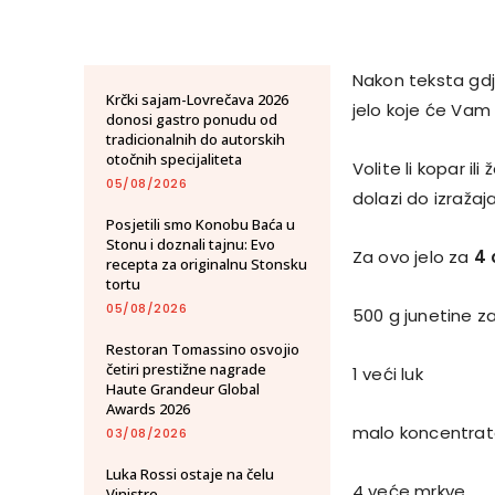
Nakon teksta gdj
Krčki sajam-Lovrečava 2026
jelo koje će Vam 
donosi gastro ponudu od
tradicionalnih do autorskih
otočnih specijaliteta
Volite li kopar il
05/08/2026
dolazi do izraža
Posjetili smo Konobu Baća u
Stonu i doznali tajnu: Evo
Za ovo jelo za
4 
recepta za originalnu Stonsku
tortu
05/08/2026
500 g junetine z
Restoran Tomassino osvojio
četiri prestižne nagrade
1 veći luk
Haute Grandeur Global
Awards 2026
malo koncentrata
03/08/2026
Luka Rossi ostaje na čelu
4 veće mrkve
Vinistre