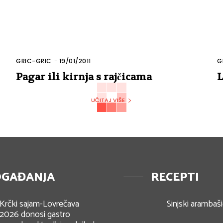
GRIC-GRIC
-
19/01/2011
G
Pagar ili kirnja s rajčicama
L
UČITAJ VIŠE
GAĐANJA
RECEPTI
Krčki sajam-Lovrečava
Sinjski arambaši
2026 donosi gastro