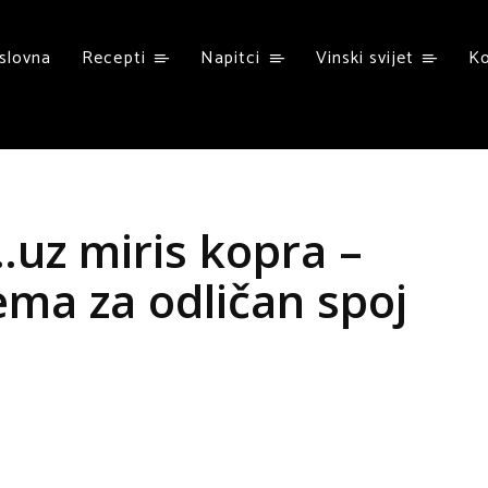
slovna
Recepti
Napitci
Vinski svijet
K
uz miris kopra –
ema za odličan spoj