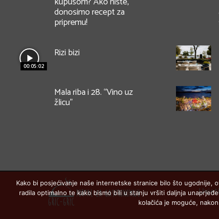
kupusom? Ako niste,
donosimo recept za
pripremu!
Rizi bizi
00:05:02
Mala riba i 28. “Vino uz
žlicu”
Kako bi posjećivanje naše internetske stranice bilo što ugodnije, o
Uvjet
radila optimalno te kako bismo bili u stanju vršiti daljnja unaprj
kolačića je moguće, nakon