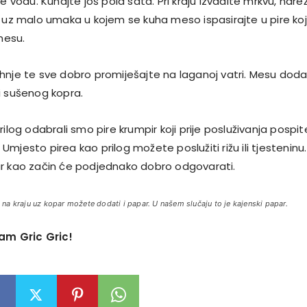
te vodu. Kuhajte još pola sata. Pri kraju izvadite mrkvu, nare
e uz malo umaka u kojem se kuha meso ispasirajte u pire koj
esu.
hnje te sve dobro promiješajte na laganoj vatri. Mesu doda
i sušenog kopra.
rilog odabrali smo pire krumpir koji prije posluživanja pospit
mjesto pirea kao prilog možete poslužiti rižu ili tjesteninu.
r kao začin će podjednako dobro odgovarati.
lo, na kraju uz kopar možete dodati i papar. U našem slučaju to je kajenski papar.
Vam Gric Gric!