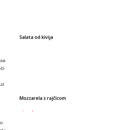
Salata od kivija
 se
ći
 uz
Mozzarela s rajčicom
Po