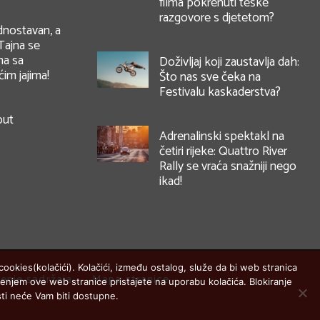
filma pokrenuti teške
razgovore s djetetom?
dnostavan, a
Tajna se
ma sa
Doživljaj koji zaustavlja dah:
im jajima!
Što nas sve čeka na
Festivalu kaskaderstva?
but
Adrenalinski spektakl na
četiri rijeke: Quattro River
Rally se vraća snažniji nego
ikad!
ookies(kolačići). Kolačići, između ostalog, služe da bi web stranica
enje sadržaja
Mapa stranice
štenjem ove web stranice pristajete na uporabu kolačića. Blokiranje
ti neće Vam biti dostupne.