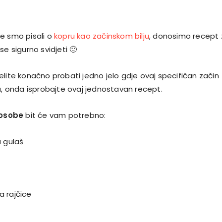
e smo pisali o
kopru kao začinskom bilju
, donosimo recept 
se sigurno svidjeti 🙂
i želite konačno probati jedno jelo gdje ovaj specifičan začin
ja, onda isprobajte ovaj jednostavan recept.
osobe
bit će vam potrebno:
a gulaš
 rajčice