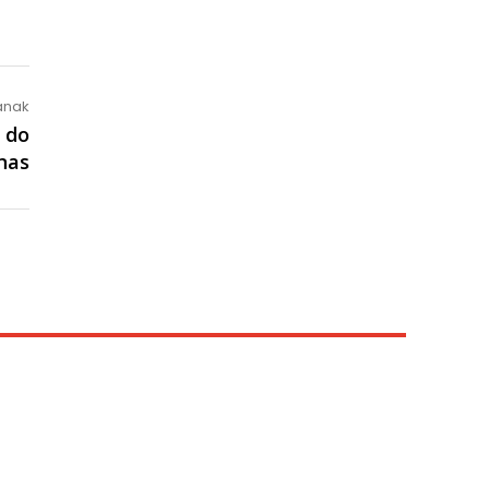
lanak
e do
nas