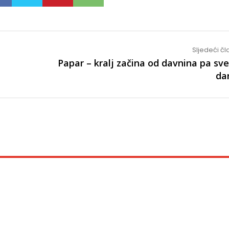
Sljedeći č
Papar – kralj začina od davnina pa sv
da