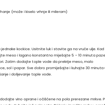
uhanje (može i kiselo vrhnje ili mileram)
jednake kockice. Usitnite luk i stavite ga na vruće ulje. Kad
dajte meso i lagano konstantno miješajte 5 – 10 minuta paze
i. Zatim dodajte tople vode da prekrije meso, malo
ce, sol i papar. Sve dobro promiješajte i kuhajte 30 minuta
nje i dolijevanje tople vode.
dodajte vino oprane i očišćene na pola prerezane mrkve. 