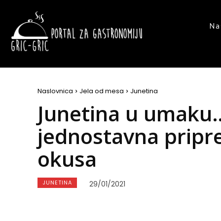
Na
Naslovnica
Jela od mesa
Junetina
Junetina u umaku…
jednostavna pripr
okusa
JUNETINA
29/01/2021