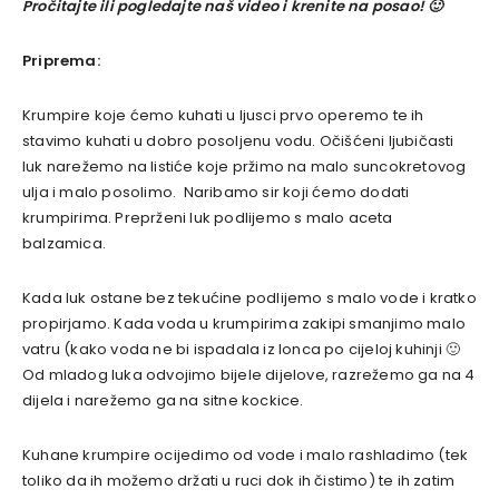
Pročitajte ili pogledajte naš video i krenite na posao! 🙂
Priprema:
Krumpire koje ćemo kuhati u ljusci prvo operemo te ih
stavimo kuhati u dobro posoljenu vodu. Očišćeni ljubičasti
luk narežemo na listiće koje pržimo na malo suncokretovog
ulja i malo posolimo. Naribamo sir koji ćemo dodati
krumpirima. Preprženi luk podlijemo s malo aceta
balzamica.
Kada luk ostane bez tekućine podlijemo s malo vode i kratko
propirjamo. Kada voda u krumpirima zakipi smanjimo malo
vatru (kako voda ne bi ispadala iz lonca po cijeloj kuhinji 🙂
Od mladog luka odvojimo bijele dijelove, razrežemo ga na 4
dijela i narežemo ga na sitne kockice.
Kuhane krumpire ocijedimo od vode i malo rashladimo (tek
toliko da ih možemo držati u ruci dok ih čistimo) te ih zatim