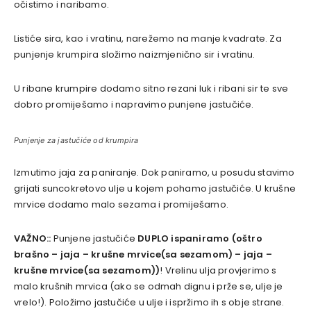
očistimo i naribamo.
Listiće sira, kao i vratinu, narežemo na manje kvadrate. Za
punjenje krumpira složimo naizmjenično sir i vratinu.
U ribane krumpire dodamo sitno rezani luk i ribani sir te sve
dobro promiješamo i napravimo punjene jastučiće.
Punjenje za jastučiće od krumpira
Izmutimo jaja za paniranje. Dok paniramo, u posudu stavimo
grijati suncokretovo ulje u kojem pohamo jastučiće. U krušne
mrvice dodamo malo sezama i promiješamo.
VAŽNO::
Punjene jastučiće
DUPLO ispaniramo (oštro
brašno – jaja – krušne mrvice(sa sezamom) – jaja –
krušne mrvice(sa sezamom))
! Vrelinu ulja provjerimo s
malo krušnih mrvica (ako se odmah dignu i prže se, ulje je
vrelo!). Položimo jastučiće u ulje i ispržimo ih s obje strane.