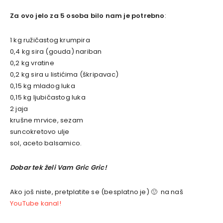
Za ovo jelo za 5 osoba bilo nam je potrebno
:
1 kg ružičastog krumpira
0,4 kg sira (gouda) nariban
0,2 kg vratine
0,2 kg sira u listićima (škripavac)
0,15 kg mladog luka
0,15 kg ljubičastog luka
2 jaja
krušne mrvice, sezam
suncokretovo ulje
sol, aceto balsamico.
Dobar tek želi Vam Gric Gric!
Ako još niste, pretplatite se (besplatno je) 🙂 na naš
YouTube kanal!