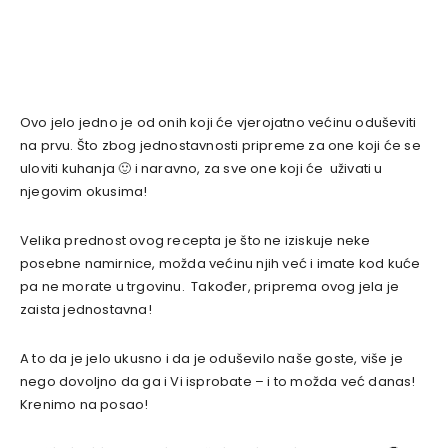
Ovo jelo jedno je od onih koji će vjerojatno većinu oduševiti
na prvu. Što zbog jednostavnosti pripreme za one koji će se
uloviti kuhanja 🙂 i naravno, za sve one koji će uživati u
njegovim okusima!
Velika prednost ovog recepta je što ne iziskuje neke
posebne namirnice, možda većinu njih već i imate kod kuće
pa ne morate u trgovinu. Također, priprema ovog jela je
zaista jednostavna!
A to da je jelo ukusno i da je oduševilo naše goste, više je
nego dovoljno da ga i Vi isprobate – i to možda već danas!
Krenimo na posao!