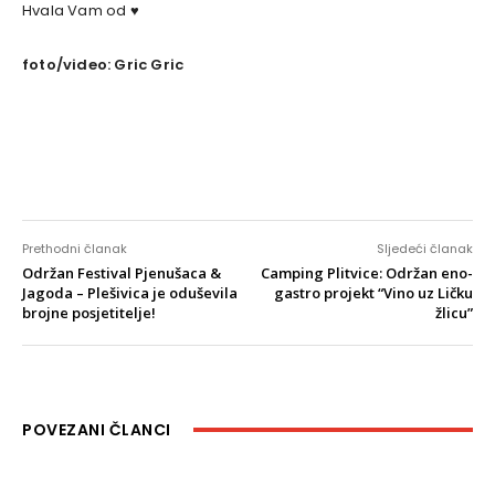
Hvala Vam od ♥
foto/video: Gric Gric
Prethodni članak
Sljedeći članak
Održan Festival Pjenušaca &
Camping Plitvice: Održan eno-
Jagoda – Plešivica je oduševila
gastro projekt “Vino uz Ličku
brojne posjetitelje!
žlicu”
POVEZANI ČLANCI