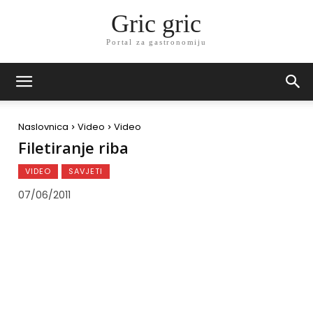
Gric gric
Portal za gastronomiju
Naslovnica
Video
Video
Filetiranje riba
VIDEO
SAVJETI
07/06/2011