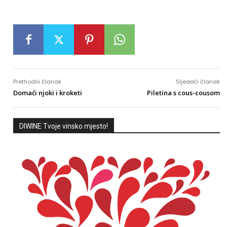
Prethodni članak
Sljedeći članak
Domaći njoki i kroketi
Piletina s cous-cousom
DIWINE Tvoje vinsko mjesto!