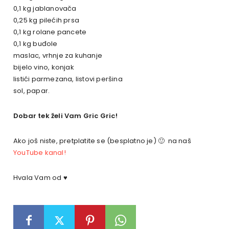
0,1 kg jablanovača
0,25 kg pilećih prsa
0,1 kg rolane pancete
0,1 kg buđole
maslac, vrhnje za kuhanje
bijelo vino, konjak
listići parmezana, listovi peršina
sol, papar.
Dobar tek želi Vam Gric Gric!
Ako još niste, pretplatite se (besplatno je) 🙂 na naš
YouTube kanal!
Hvala Vam od ♥