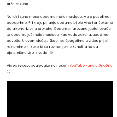
brže zakuha.
Na luk i suho meso dodamo malo maslaca. Malo posolimo i
popaprimo. Pri kraju pirjanja dodamo bijelo vino i pričekamo
da alkohol iz vina prokuha. Dodamo narezane jablanovače
te dodamo još malo maslaca. Kad voda zakuha, ubacimo
bavette. U ovom slučaju (kao i sa špagetima u videu prije),
razlomimo ih kako bi se ravnomjerno kuhali, a ne da
djelomično vire iz vode! 😉
Video recept pogledajte na našem
YouTube kanalu GricGric
🙂