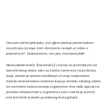
Okusom slična lješnjaku, ova gljiva dala je pečat našem
novom jelu za koje Vam donosimo recept uz video s
pripremom! Jednostavno, ovo jelo morate kušati!
Gljive jablanovače (topolovka) u Europi su poznate još od
starorimskog doba. Iako su češća namirnica na području
Azije, danas je njezino korištenje u Europi sveprisutno.
Sadrže aminokiselinu metionin koja je između ostalog važna
za normalno funkcioniranje organizma i ima velik utjecaj na
pravilnu izmjenu tvari u organizmu, kao i rast te je pomoć
kod kroničnih bolesti i povišenog krvnog tlaka.