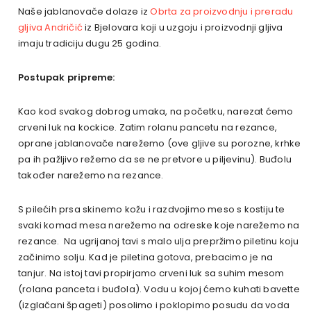
Naše jablanovače dolaze iz
Obrta za proizvodnju i preradu
gljiva Andričić
iz Bjelovara koji u uzgoju i proizvodnji gljiva
imaju tradiciju dugu 25 godina.
Postupak pripreme:
Kao kod svakog dobrog umaka, na početku, narezat ćemo
crveni luk na kockice. Zatim rolanu pancetu na rezance,
oprane jablanovače narežemo (ove gljive su porozne, krhke
pa ih pažljivo režemo da se ne pretvore u piljevinu). Buđolu
također narežemo na rezance.
S pilećih prsa skinemo kožu i razdvojimo meso s kostiju te
svaki komad mesa narežemo na odreske koje narežemo na
rezance. Na ugrijanoj tavi s malo ulja prepržimo piletinu koju
začinimo solju. Kad je piletina gotova, prebacimo je na
tanjur. Na istoj tavi propirjamo crveni luk sa suhim mesom
(rolana panceta i buđola). Vodu u kojoj ćemo kuhati bavette
(izglačani špageti) posolimo i poklopimo posudu da voda