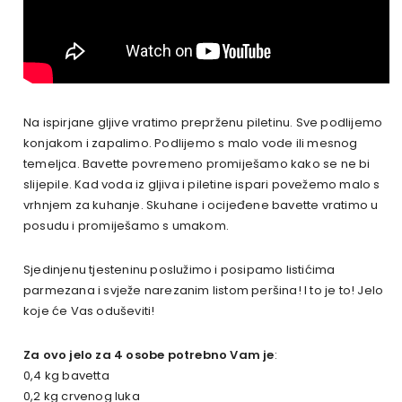
Na ispirjane gljive vratimo preprženu piletinu. Sve podlijemo
konjakom i zapalimo. Podlijemo s malo vode ili mesnog
temeljca. Bavette povremeno promiješamo kako se ne bi
slijepile. Kad voda iz gljiva i piletine ispari povežemo malo s
vrhnjem za kuhanje. Skuhane i ocijeđene bavette vratimo u
posudu i promiješamo s umakom.
Sjedinjenu tjesteninu poslužimo i posipamo listićima
parmezana i svježe narezanim listom peršina! I to je to! Jelo
koje će Vas oduševiti!
Za ovo jelo za 4 osobe potrebno Vam je
:
0,4 kg bavetta
0,2 kg crvenog luka