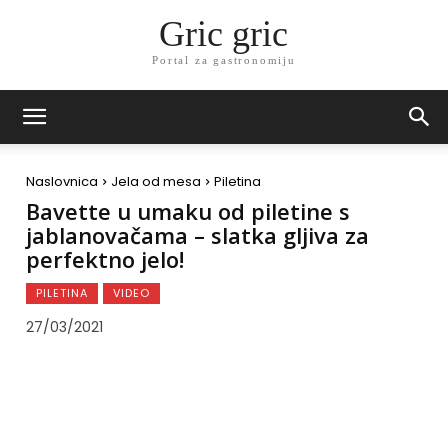
Gric gric
Portal za gastronomiju
Naslovnica
Jela od mesa
Piletina
Bavette u umaku od piletine s
jablanovačama – slatka gljiva za
perfektno jelo!
PILETINA
VIDEO
27/03/2021