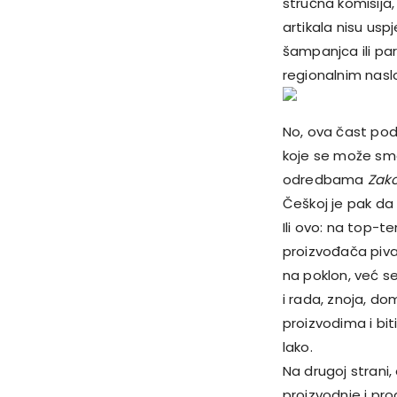
stručna komisija, 
artikala nisu usp
šampanjca ili par
regionalnim nas
No, ova čast pod
koje se može sma
odredbama
Zako
Češkoj je pak da 
Ili ovo: na top-
proizvođača piva 
na poklon, već s
i rada, znoja, dom
proizvodima i bit
lako.
Na drugoj strani,
proizvodnje i pro