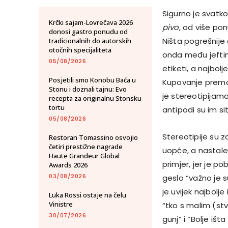
Sigurno je svatk
Krčki sajam-Lovrečava 2026
pivo
, od više po
donosi gastro ponudu od
Ništa pogrešnije 
tradicionalnih do autorskih
otočnih specijaliteta
onda među jeftinim
05/08/2026
etiketi, a najbol
Posjetili smo Konobu Baća u
Kupovanje prema 
Stonu i doznali tajnu: Evo
je stereotipijama
recepta za originalnu Stonsku
tortu
antipodi su im sit
05/08/2026
Stereotipije su 
Restoran Tomassino osvojio
četiri prestižne nagrade
uopće, a nastale 
Haute Grandeur Global
primjer, jer je po
Awards 2026
03/08/2026
geslo “važno je s
je uvijek najbolje
Luka Rossi ostaje na čelu
Vinistre
“tko s malim (stva
30/07/2026
gunj” i “Bolje iš