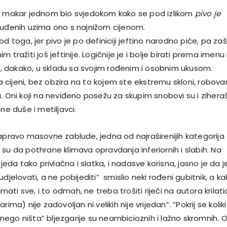
o makar jednom bio svjedokom kako se pod izlikom
pivo je
nuđenih uzima ono s najnižom cijenom.
od toga, jer pivo je po definiciji jeftino narodno piće, pa za
 tražiti još jeftinije. Logičnije je i bolje birati prema imenu 
je, dakako, u skladu sa svojim rođenim i osobnim ukusom.
cijeni, bez obzira na to kojem ste ekstremu skloni, robova
. Oni koji na neviđeno posežu za skupim snobovi su i ziheraš
ne duše i metiljavci.
zapravo masovne zablude, jedna od najraširenijih kategorija
su da pothrane klimava opravdanja inferiornih i slabih. Na
bjeda tako privlačna i slatka, i nadasve korisna, jasno je da j
udjelovati, a ne pobijediti” smislio neki rođeni gubitnik, a ka
 imati sve, i to odmah, ne treba trošiti riječi na autora krilat
rima) nije zadovoljan ni velikih nije vrijedan”. “Pokrij se koliki
ta nego ništa” bljezgarije su neambicioznih i lažno skromnih. 