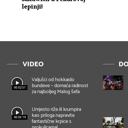
lepinji!
VIDEO
DO
Valjušci od hokkaido
bundeve – domaća radinost
00:02:51
za najboljeg Malog šefa
Umjesto riže ili krumpira
kao priloga napravite
00:03:19
fantastične krpice s
prokulicama!