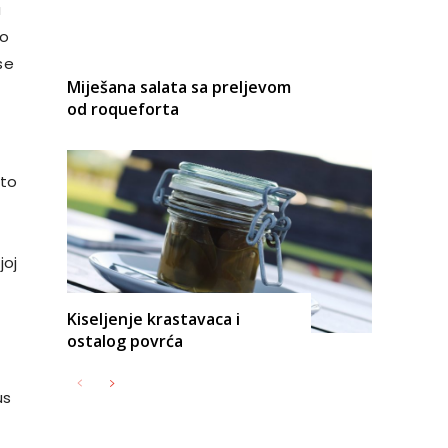
a
ko
se
Miješana salata sa preljevom
od roqueforta
što
joj
Kiseljenje krastavaca i
ostalog povrća
us