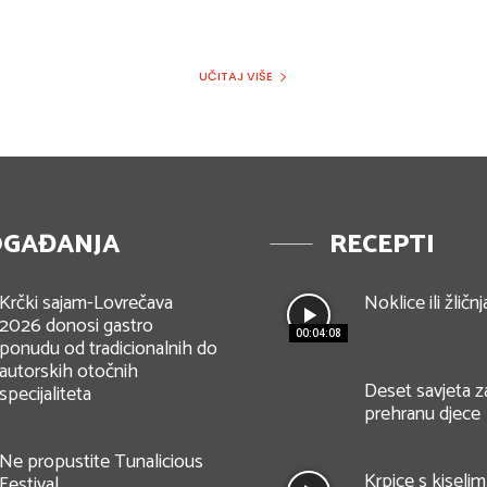
UČITAJ VIŠE
GAĐANJA
RECEPTI
Krčki sajam-Lovrečava
Noklice ili žličnj
2026 donosi gastro
00:04:08
ponudu od tradicionalnih do
autorskih otočnih
Deset savjeta z
specijaliteta
prehranu djece
Ne propustite Tunalicious
Krpice s kisel
Festival