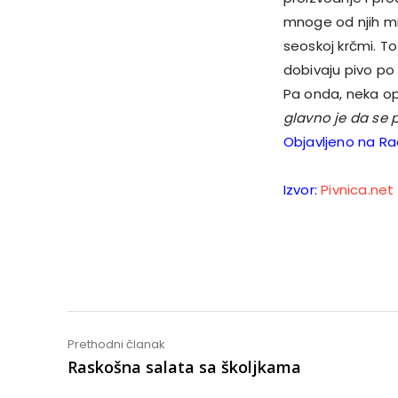
mnoge od njih min
seoskoj krčmi. T
dobivaju pivo po
Pa onda, neka o
glavno je da se p
Objavljeno na Rad
Izvor:
Pivnica.net
Share
Prethodni članak
Raskošna salata sa školjkama