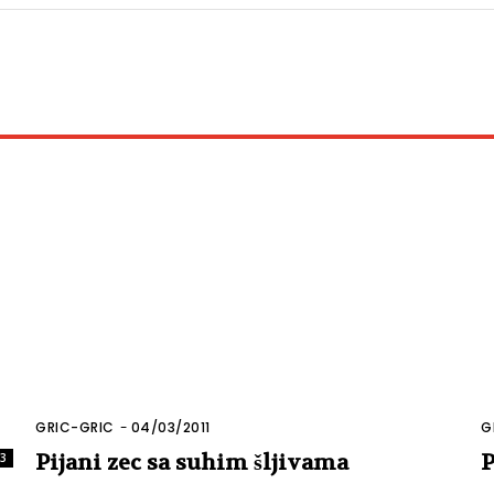
GRIC-GRIC
-
04/03/2011
G
Pijani zec sa suhim šljivama
P
33