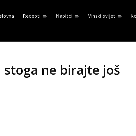
slovna
Recepti
Napitci
Vinski svijet
K
, stoga ne birajte još