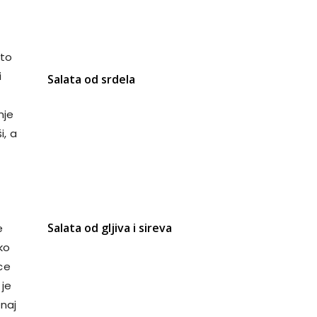
što
i
Salata od srdela
nje
i, a
Salata od gljiva i sireva
e
ko
ice
 je
Onaj