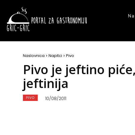
Na
Naslovnica
Napitci
Pivo
Pivo je jeftino piće
jeftinija
PIVO
10/08/2011