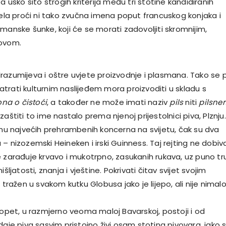
a usko sito strogih kriterija među tri stotine kandidiranih
jela proći ni tako zvučna imena poput francuskog konjaka i
manske šunke, koji će se morati zadovoljiti skromnijim,
lovom.
razumijeva i oštre uvjete proizvodnje i plasmana. Tako se 
trati kulturnim naslijeđem mora proizvoditi u skladu s
na o čistoći
, a također ne može imati naziv
pils
niti
pilsner
zaštiti to ime nastalo prema njenoj prijestolnici piva, Plznju.
tenu najvećih prehrambenih koncerna na svijetu, čak su dva
– nizozemski Heineken i irski Guinness. Taj rejting ne dobiv
e zarađuje krvavo i mukotrpno, zasukanih rukava, uz puno t
išljatosti, znanja i vještine. Pokrivati čitav svijet svojim
i tražen u svakom kutku Globusa jako je lijepo, ali nije nimal
 opet, u razmjerno veoma maloj Bavarskoj, postoji i od
daje piva sasvim pristojno živi osam stotina pivovara, iako 