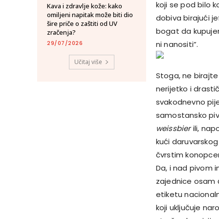
koji se pod bilo
Kava i zdravlje kože: kako
omiljeni napitak može biti dio
dobiva birajući j
šire priče o zaštiti od UV
bogat da kupujem 
zračenja?
29/07/2026
ni nanositi”.
Učitaj više
Stoga, ne birajte
nerijetko i dras
svakodnevno pije
samostansko pivo,
weissbier
ili, na
kući daruvarskog 
čvrstim konopce
Da, i nad pivom im
zajednice osam ć
etiketu nacionaln
koji uključuje na