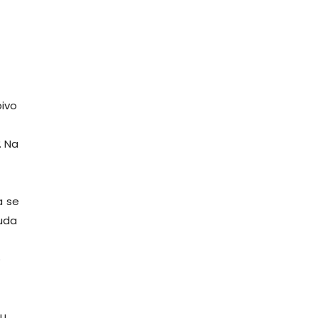
pivo
. Na
a se
ruda
o
su