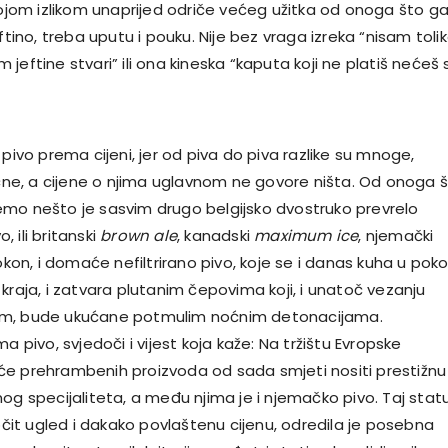
 kojom izlikom unaprijed odriče većeg užitka od onoga što g
eftino, treba uputu i pouku. Nije bez vraga izreka “nisam toli
jeftine stvari” ili ona kineska “kaputa koji ne platiš nećeš 
 pivo prema cijeni, jer od piva do piva razlike su mnoge,
tične, a cijene o njima uglavnom ne govore ništa. Od onoga 
mo nešto je sasvim drugo belgijsko dvostruko prevrelo
 ili britanski
brown ale
, kanadski
maximum ice
, njemački
pokon, i domaće nefiltrirano pivo, koje se i danas kuha u poko
kraja, i zatvara plutanim čepovima koji, i unatoč vezanju
m, bude ukućane potmulim noćnim detonacijama.
a pivo, svjedoči i vijest koja kaže: Na tržištu Evropske
e prehrambenih proizvoda od sada smjeti nositi prestižnu
og specijaliteta, a među njima je i njemačko pivo. Taj stat
ročit ugled i dakako povlaštenu cijenu, odredila je posebna