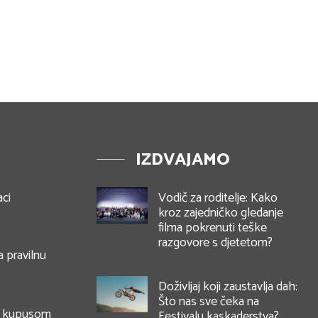
IZDVAJAMO
aci
Vodič za roditelje: Kako
kroz zajedničko gledanje
filma pokrenuti teške
razgovore s djetetom?
a pravilnu
Doživljaj koji zaustavlja dah:
Što nas sve čeka na
im kupusom
Festivalu kaskaderstva?