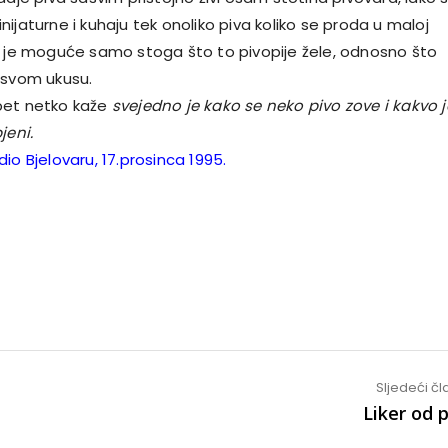
ijaturne i kuhaju tek onoliko piva koliko se proda u maloj
o je moguće samo stoga što to pivopije žele, odnosno što
 svom ukusu.
pet netko kaže
svejedno je kako se neko pivo zove i kakvo j
jeni.
io Bjelovaru, 17.prosinca 1995.
Sljedeći č
Liker od 