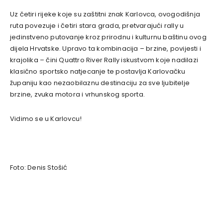
Uz četiri rijeke koje su zaštitni znak Karlovca, ovogodišnja
ruta povezuje i četiri stara grada, pretvarajući rally u
jedinstveno putovanje kroz prirodnu i kulturnu baštinu ovog
dijela Hrvatske. Upravo ta kombinacija – brzine, povijesti i
krajolika – čini Quattro River Rally iskustvom koje nadilazi
klasično sportsko natjecanje te postavlja Karlovačku
županiju kao nezaobilaznu destinaciju za sve ljubitelje
brzine, zvuka motora i vrhunskog sporta.
Vidimo se u Karlovcu!
Foto: Denis Stošić