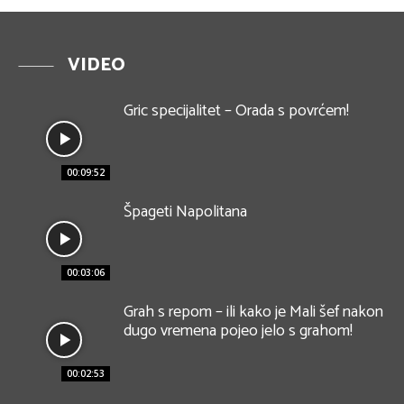
VIDEO
Gric specijalitet – Orada s povrćem!
00:09:52
Špageti Napolitana
00:03:06
Grah s repom – ili kako je Mali šef nakon
dugo vremena pojeo jelo s grahom!
00:02:53