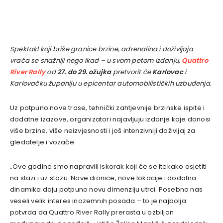
Spektakl koji briše granice brzine, adrenalina i doživljaja
vraća se snažniji nego ikad – u svom petom izdanju,
Quattro
River Rally
od
27. do 29. ožujka
pretvorit će
Karlovac
i
Karlovačku županiju u epicentar automobilističkih uzbuđenja.
Uz potpuno nove trase, tehnički zahtjevnije brzinske ispite i
dodatne izazove, organizatori najavljuju izdanje koje donosi
više brzine, više neizvjesnosti i još intenzivniji doživljaj za
gledatelje i vozače.
„Ove godine smo napravili iskorak koji će se itekako osjetiti
na stazi i uz stazu. Nove dionice, nove lokacije i dodatna
dinamika daju potpuno novu dimenziju utrci. Posebno nas
veseli velik interes inozemnih posada – to je najbolja
potvrda da Quattro River Rally prerasta u ozbiljan