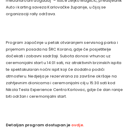
međunarodni događaj“ – ističe Željko Magličić, predsjednik
Auto i karting saveza Karlovačke županije, u čijoj se
organizaciji rally održava.
Program započinje u petak otvaranjem servisnog parka i
prijemom posada na ŠRC Korana, gdje će posjetitelje
dočekati i zabavni sadržaji. Subota donosi vrhunac uz
ceremonijalni start u 14:01 sati, niz atraktivnih brzinskih ispita
te spektakularan noćni ispit koji će dodatno podići
atmosferu. Nedjelja je rezervirana za završne okršaje na
zahtjevnim dionicama i ceremonijalni cilj u 15:30 sati kod
Nikola Tesla Experience Centra Karlovac, gdje će dan ranije
biti održan i ceremonijalni start.
Detaljan program dostupan je
ovdje.