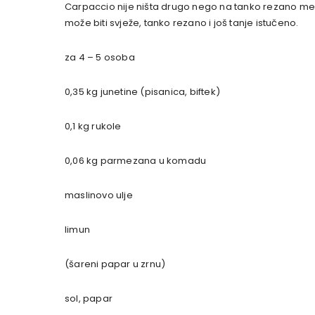
Carpaccio nije ništa drugo nego na tanko rezano mes
može biti svježe, tanko rezano i još tanje istučeno.
za 4 – 5 osoba
0,35 kg junetine (pisanica, biftek)
0,1 kg rukole
0,06 kg parmezana u komadu
maslinovo ulje
limun
(šareni papar u zrnu)
sol, papar