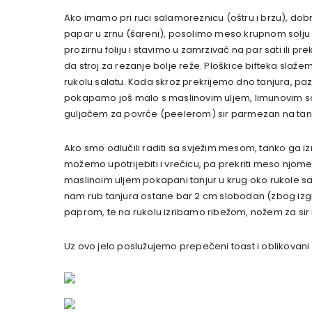
Ako imamo pri ruci salamoreznicu (oštru i brzu), dob
papar u zrnu (šareni), posolimo meso krupnom solj
prozirnu foliju i stavimo u zamrzivač na par sati il
da stroj za rezanje bolje reže. Ploškice bifteka slaž
rukolu salatu. Kada skroz prekrijemo dno tanjura, p
pokapamo još malo s maslinovim uljem, limunovim soko
guljačem za povrće (peelerom) sir parmezan na tanke
Ako smo odlučili raditi sa svježim mesom, tanko ga 
možemo upotrijebiti i vrečicu, pa prekriti meso njo
maslinoim uljem pokapani tanjur u krug oko rukole sal
nam rub tanjura ostane bar 2 cm slobodan (zbog izg
paprom, te na rukolu izribamo ribežom, nožem za sir 
Uz ovo jelo poslužujemo prepečeni toast i oblikovani