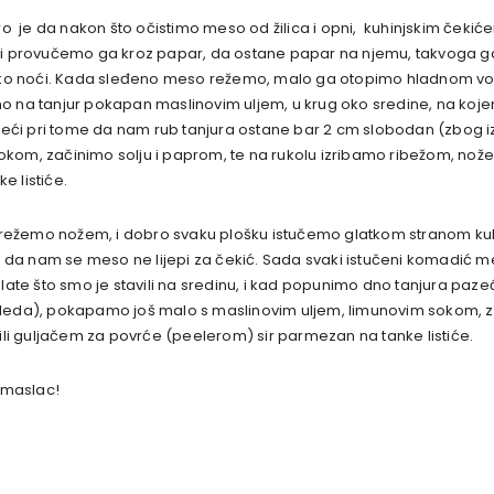
ro je da nakon što očistimo meso od žilica i opni, kuhinjskim čeki
u i provučemo ga kroz papar, da ostane papar na njemu, takvoga 
i preko noći. Kada sleđeno meso režemo, malo ga otopimo hladnom v
emo na tanjur pokapan maslinovim uljem, u krug oko sredine, na koje
azeći pri tome da nam rub tanjura ostane bar 2 cm slobodan (zbog i
m, začinimo solju i paprom, te na rukolu izribamo ribežom, nožem 
 listiće.
izrežemo nožem, i dobro svaku plošku istučemo glatkom stranom ku
me da nam se meso ne lijepi za čekić. Sada svaki istučeni komadić
ate što smo je stavili na sredinu, i kad popunimo dno tanjura paze
leda), pokapamo još malo s maslinovim uljem, limunovim sokom, za
ili guljačem za povrće (peelerom) sir parmezan na tanke listiće.
 maslac!