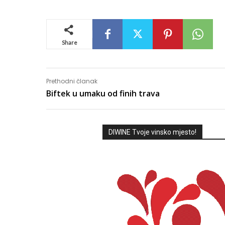
Share
Prethodni članak
Biftek u umaku od finih trava
DIWINE Tvoje vinsko mjesto!