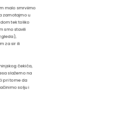
ćem malo smrviimo
ga zamotajmo u
odom tek toliko
m smo stavili
zgleda),
za sir ili
hinjskog čekića,
 mesa slažemo na
ći pri tome da
činimo solju i