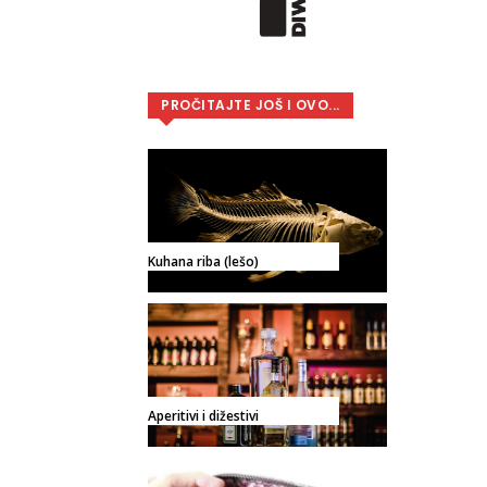
PROČITAJTE JOŠ I OVO...
Kuhana riba (lešo)
Aperitivi i dižestivi