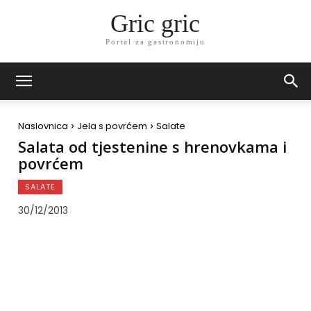
Gric gric
Portal za gastronomiju
Naslovnica
Jela s povrćem
Salate
Salata od tjestenine s hrenovkama i
povrćem
SALATE
30/12/2013