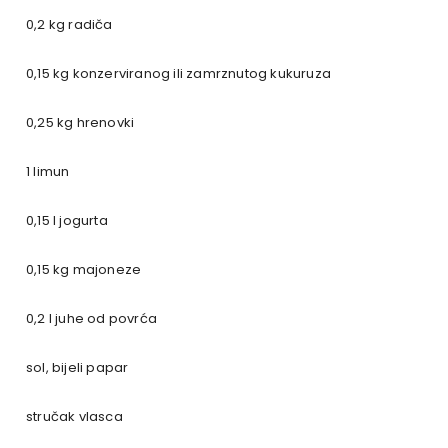
0,2 kg radiča
0,15 kg konzerviranog ili zamrznutog kukuruza
0,25 kg hrenovki
1 limun
0,15 l jogurta
0,15 kg majoneze
0,2 l juhe od povrća
sol, bijeli papar
stručak vlasca