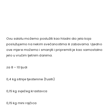
Ovu salatu možemo poslužiti kao hladni dio jela koja
poslužujemo na nekim svečanostima ili zabavama. Ujedno
ove mjere možemo i smanjiti i pripremiti je kao samostalno
jelo u vrućim ljetnim danima.
za 8 – 10 ljudi
0,4 kg sitnije tjestenine (fusilli)
0,15 kg svježeg krastavca
0,15 kg mini rajčica