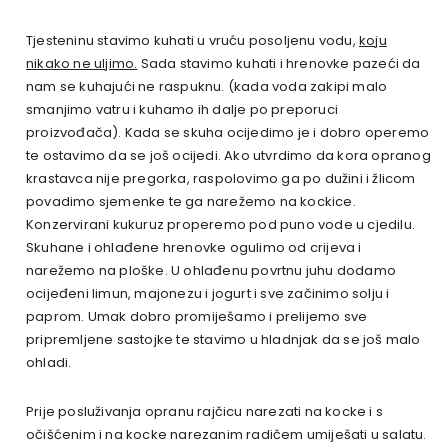
Tjesteninu stavimo kuhati u vruću posoljenu vodu,
koju
nikako ne uljimo.
Sada stavimo kuhati i hrenovke pazeći da
nam se kuhajući ne raspuknu. (kada voda zakipi malo
smanjimo vatru i kuhamo ih dalje po preporuci
proizvođača). Kada se skuha ocijedimo je i dobro operemo
te ostavimo da se još ocijedi. Ako utvrdimo da kora opranog
krastavca nije pregorka, raspolovimo ga po dužini i žlicom
povadimo sjemenke te ga narežemo na kockice.
Konzervirani kukuruz properemo pod puno vode u cjedilu.
Skuhane i ohlađene hrenovke ogulimo od crijeva i
narežemo na ploške. U ohlađenu povrtnu juhu dodamo
ocijeđeni limun, majonezu i jogurt i sve začinimo solju i
paprom. Umak dobro promiješamo i prelijemo sve
pripremljene sastojke te stavimo u hladnjak da se još malo
ohladi.
Prije posluživanja opranu rajčicu narezati na kocke i s
očišćenim i na kocke narezanim radičem umiješati u salatu.