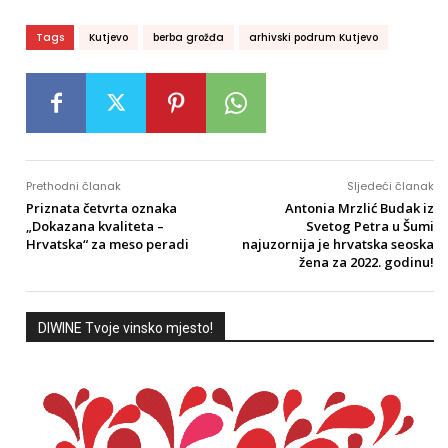
Tags
Kutjevo
berba grožđa
arhivski podrum Kutjevo
Prethodni članak
Sljedeći članak
Priznata četvrta oznaka
Antonia Mrzlić Budak iz
„Dokazana kvaliteta –
Svetog Petra u Šumi
Hrvatska“ za meso peradi
najuzornija je hrvatska seoska
žena za 2022. godinu!
DIWINE Tvoje vinsko mjesto!