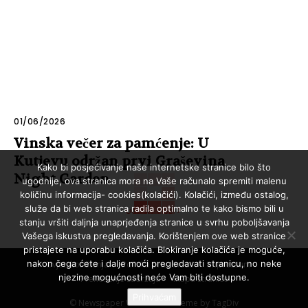
01/06/2026
Vinska večer za pamćenje: U
Kutjevu održan prvi Graševina
Kako bi posjećivanje naše internetske stranice bilo što
Night Garden
ugodnije, ova stranica mora na Vaše računalo spremiti malenu
količinu informacija- cookies(kolačići). Kolačići, između ostalog,
služe da bi web stranica radila optimalno te kako bismo bili u
UČITAJ VIŠE
stanju vršiti daljnja unaprjeđenja stranice u svrhu poboljšavanja
Vašega iskustva pregledavanja. Korištenjem ove web stranice
pristajete na uporabu kolačića. Blokiranje kolačića je moguće,
nakon čega ćete i dalje moći pregledavati stranicu, no neke
Uvjeti korištenja
Politika privatnosti
Impressum
njezine mogućnosti neće Vam biti dostupne.
Prenošenje sadržaja
Mapa stranice
Prihvaćam
© Newspaper WordPress Theme by TagDiv