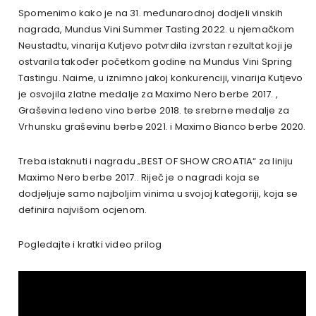
Spomenimo kako je na 31. međunarodnoj dodjeli vinskih
nagrada, Mundus Vini Summer Tasting 2022. u njemačkom
Neustadtu, vinarija Kutjevo potvrdila izvrstan rezultat koji je
ostvarila također početkom godine na Mundus Vini Spring
Tastingu. Naime, u iznimno jakoj konkurenciji, vinarija Kutjevo
je osvojila zlatne medalje za Maximo Nero berbe 2017. ,
Graševina ledeno vino berbe 2018. te srebrne medalje za
Vrhunsku graševinu berbe 2021. i Maximo Bianco berbe 2020.
Treba istaknuti i nagradu „BEST OF SHOW CROATIA“ za liniju
Maximo Nero berbe 2017.. Riječ je o nagradi koja se
dodjeljuje samo najboljim vinima u svojoj kategoriji, koja se
definira najvišom ocjenom.
Pogledajte i kratki video prilog