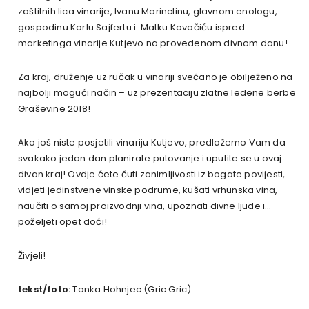
zaštitnih lica vinarije, Ivanu Marinclinu, glavnom enologu,
gospodinu Karlu Sajfertu i Matku Kovačiću ispred
marketinga vinarije Kutjevo na provedenom divnom danu!
Za kraj, druženje uz ručak u vinariji svečano je obilježeno na
najbolji mogući način – uz prezentaciju zlatne ledene berbe
Graševine 2018!
Ako još niste posjetili vinariju Kutjevo, predlažemo Vam da
svakako jedan dan planirate putovanje i uputite se u ovaj
divan kraj! Ovdje ćete čuti zanimljivosti iz bogate povijesti,
vidjeti jedinstvene vinske podrume, kušati vrhunska vina,
naučiti o samoj proizvodnji vina, upoznati divne ljude i…
poželjeti opet doći!
Živjeli!
tekst/foto:
Tonka Hohnjec (Gric Gric)