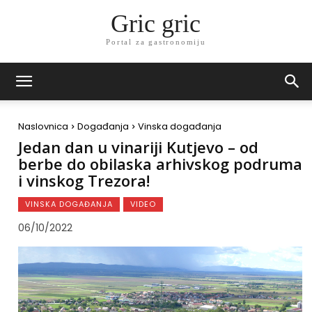
Gric gric
Portal za gastronomiju
Naslovnica
Događanja
Vinska događanja
Jedan dan u vinariji Kutjevo – od
berbe do obilaska arhivskog podruma
i vinskog Trezora!
VINSKA DOGAĐANJA
VIDEO
06/10/2022