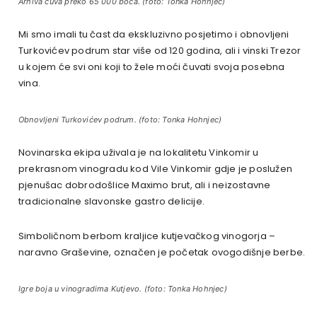
Arhiva čuva preko 65 000 boca. (foto: Tonka Hohnjec)
Mi smo imali tu čast da ekskluzivno posjetimo i obnovljeni
Turkovićev podrum star više od 120 godina, ali i vinski Trezor
u kojem će svi oni koji to žele moći čuvati svoja posebna
vina.
Obnovljeni Turkovićev podrum. (foto: Tonka Hohnjec)
Novinarska ekipa uživala je na lokalitetu Vinkomir u
prekrasnom vinogradu kod Vile Vinkomir gdje je poslužen
pjenušac dobrodošlice Maximo brut, ali i neizostavne
tradicionalne slavonske gastro delicije.
Simboličnom berbom kraljice kutjevačkog vinogorja –
naravno Graševine, označen je početak ovogodišnje berbe.
Igre boja u vinogradima Kutjevo. (foto: Tonka Hohnjec)