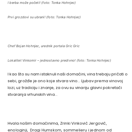
I berba može početi! (foto: Tonka Hohnjec)
Prvi grozdovi su ubrani! (foto: Tonka Hohnjec)
Chef Bojan Hohnjec, urednik portala Gric Gric
Lokalitet Vinkomir – jednostavno predivno! (foto: Tonka Hohnjec)
I kao što su nam istaknuli naši domaćini, vina trebaju pričati o
sebi, grožđe je ono koje stvara vino… Ljubav prema vinovoj
lozi, uz tradiciju i znanje, za ovu su vinariju glavni pokretači
stvaranja vrhunskih vina…
Hvala našim domaćinima, Zrinki Vinković Jergović,
enologinji, Dragi Humskom, sommelieru i jednom od