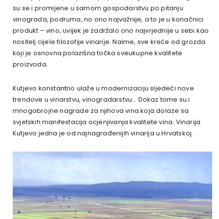
su se i promijene u samom gospodarstvu po pitanju
vinograda, podruma, no ono najvažnije, a to je u konačnici
produkt – vino, uvijek je zadržalo ono najvrjednije u sebi kao
nositelj cijele filozofije vinarije. Naime, sve kreće od grozda
koji je osnovna polazišna točka sveukupne kvalitete
proizvoda.
Kutjevo konstantno ulaže u modernizaciju sljedeći nove
trendove u vinarstvu, vinogradarstvu… Dokaz tome su i
mnogobrojne nagrade za njihova vina koja dolaze sa
svjetskih manifestacija ocjenjivanja kvalitete vina. Vinarija
Kutjevo jedna je od najnagrađenijih vinarija u Hrvatskoj.