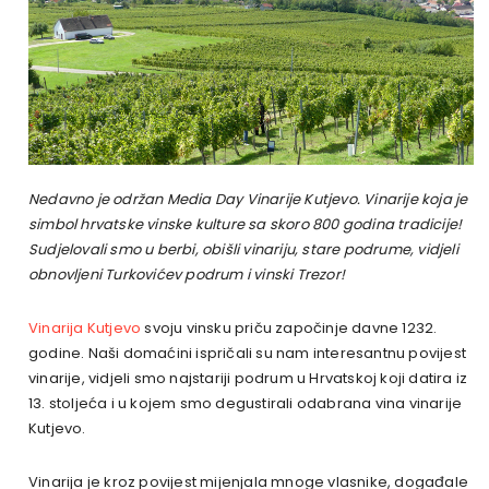
Nedavno je održan Media Day Vinarije Kutjevo. Vinarije koja je
simbol hrvatske vinske kulture sa skoro 800 godina tradicije!
Sudjelovali smo u berbi, obišli vinariju, stare podrume, vidjeli
obnovljeni Turkovićev podrum i vinski Trezor!
Vinarija Kutjevo
svoju vinsku priču započinje davne 1232.
godine. Naši domaćini ispričali su nam interesantnu povijest
vinarije, vidjeli smo najstariji podrum u Hrvatskoj koji datira iz
13. stoljeća i u kojem smo degustirali odabrana vina vinarije
Kutjevo.
Vinarija je kroz povijest mijenjala mnoge vlasnike, događale