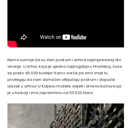
Nema sumnje da su stari podrum i arhiva najimpresivniji dio
vinarije. U arhivi, koja je ujedno najbogatija u Hrvatskoj, čuva
se preko 65 000 butelja! Kamo sreće pa smo imali tu
privilegiju da nam domaćini otključaju podrum i dopuste
ulazak u arhivu! U Kutjevu možete vidjeti i drvenu bačvu koja
je u funkciji i ima zapremninu od 53 520 litara.