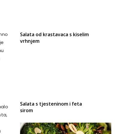
emno
Salata od krastavaca s kiselim
vrhnjem
je
nu
a
Salata s tjesteninom i feta
malo
sirom
sta,
s