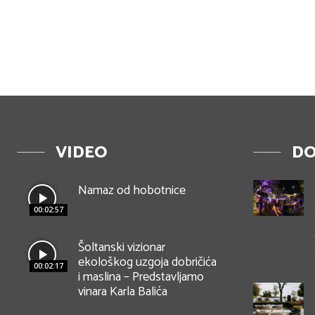
VIDEO
DO
Namaz od hobotnice
00:02:57
Šoltanski vizionar
ekološkog uzgoja dobričića
00:02:17
i maslina – Predstavljamo
vinara Karla Balića