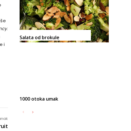
o
iše
ncy
.
g
Salata od brokule
e i
1000 otoka umak
lanak
ruit