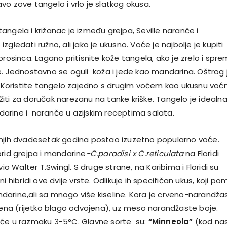
vo zove tangelo i vrlo je slatkog okusa.
ngela i križanac je između grejpa, Seville naranče i
zgledati ružno, ali jako je ukusno. Voće je najbolje je kupiti
prosinca. Lagano pritisnite kože tangela, ako je zrelo i spr
e. Jednostavno se oguli koža i jede kao mandarina. Oštrog 
k. Koristite tangelo zajedno s drugim voćem kao ukusnu voć
služiti za doručak narezanu na tanke kriške. Tangelo je idealn
rine i naranče u azijskim receptima salata.
njih dvadesetak godina postao izuzetno popularno voće.
brid grejpa i mandarine
-C.paradisi x C.reticulata
na Floridi
avio Walter T.Swingl. S druge strane, na
Karibima i Floridi su
i hibridi ove dvije vrste.
Odlikuje ih specifičan ukus, koji po
arine,ali sa mnogo više kiseline. Kora je crveno-narandža
ijena (rijetko blago odvojena), uz meso narandžaste boje.
će u razmaku 3-5°C. Glavne sorte su:
“Minneola”
(kod na