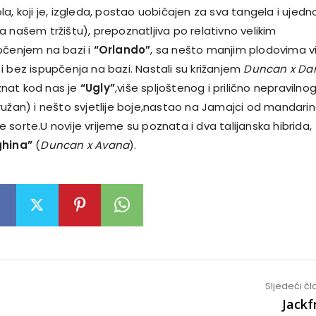
a, koji je, izgleda, postao uobičajen za sva tangela i ujedn
a našem tržištu
), prepoznatljiva po relativno velikim
pčenjem na bazi i
“Orlando”
, sa nešto manjim plodovima v
i bez ispupčenja na bazi. Nastali su križanjem
Duncan x Da
nat kod nas je
“Ugly”
,više spljoštenog i prilično nepravilno
ružan)
i nešto svjetlije boje,nastao na Jamajci od mandarin
sorte.U novije vrijeme su poznata i dva talijanska hibrida,
ghina”
(
Duncan x Avana
).
Sljedeći č
Jackf