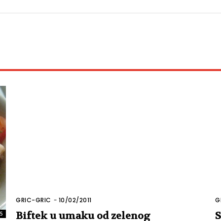
GRIC-GRIC
-
10/02/2011
G
Biftek u umaku od zelenog
S
05