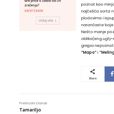
šire priče o zaštiti od UV
poznat kao minjol
zračenja?
najčešća sorta n
29/07/2026
plodovima i ispu
Učitaj više
narančaste boje 
Nešto manje poz
oblika(eng.
ugly
-
grejpa nepoznate 
“Mapo”
i
“Melin
Share
Prethodni članak
Tamariljo