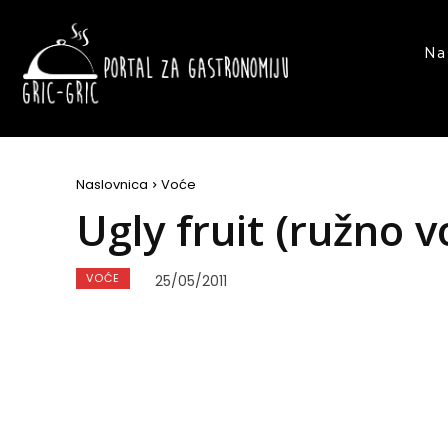
Na
Naslovnica
Voće
Ugly fruit (ružno v
VOĆE
25/05/2011