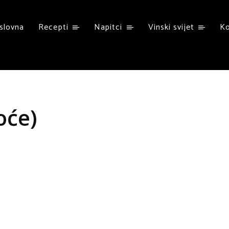
slovna
Recepti
Napitci
Vinski svijet
K
oće)