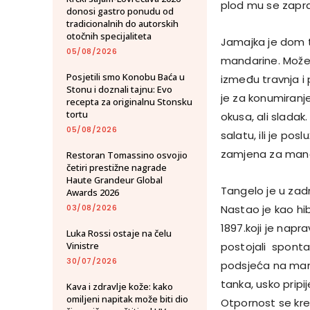
plod mu se zapra
donosi gastro ponudu od
tradicionalnih do autorskih
otočnih specijaliteta
Jamajka je dom ta
05/08/2026
mandarine. Može i
Posjetili smo Konobu Baća u
između travnja i 
Stonu i doznali tajnu: Evo
je za konumiranj
recepta za originalnu Stonsku
tortu
okusa, ali slada
05/08/2026
salatu, ili je po
zamjena za manda
Restoran Tomassino osvojio
četiri prestižne nagrade
Haute Grandeur Global
Tangelo je u zad
Awards 2026
03/08/2026
Nastao je kao hi
1897.koji je napr
Luka Rossi ostaje na čelu
Vinistre
postojali spontan
30/07/2026
podsjeća na mand
tanka, usko prip
Kava i zdravlje kože: kako
omiljeni napitak može biti dio
Otpornost se kre