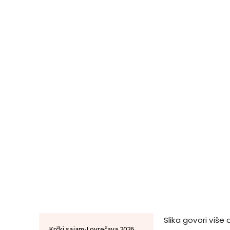
Slika govori više
Krčki sajam-Lovrečava 2026