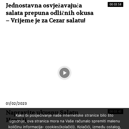
Jednostavna osvježavajuća
00:03:58
salata prepuna odličnih okusa
– Vrijeme je za Cezar salatu!
01/02/2023
Napravite ukusnu Salatu
00:03:43
Kako bi posjećivanje naše internetske stranice bilo što
Hawaii
ugodnije, ova stranica mora na Vaše računalo spremiti malenu
količinu informacija- cookies(kolačići). Kolačići, između ostalog,