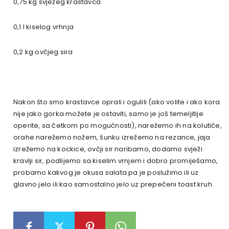
0,75 kg svježeg krastavca
0,1 l kiselog vrhnja
0,2 kg ovčjeg sira
Nakon što smo krastavce oprali i ogulili (ako volite i ako kora
nije jako gorka možete je ostaviti, samo je još temeljitije
operite, sa četkom po mogućnosti), narežemo ih na kolutiće,
orahe narežemo nožem, šunku izrežemo na rezance, jaja
izrežemo na kockice, ovčji sir naribamo, dodamo svježi
kravlji sir, podlijemo sa kiselim vrnjem i dobro promiješamo,
probamo kakvog je okusa salata pa je poslužimo ili uz
glavno jelo ili kao samostalno jelo uz prepečeni toast kruh.