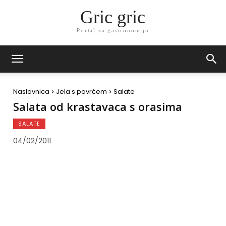
Gric gric
Portal za gastronomiju
Naslovnica
Jela s povrćem
Salate
Salata od krastavaca s orasima
SALATE
04/02/2011