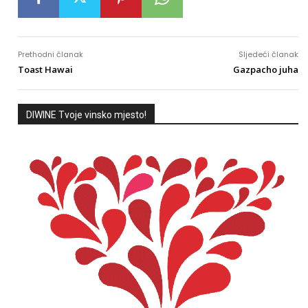
Prethodni članak
Sljedeći članak
Toast Hawai
Gazpacho juha
DIWINE Tvoje vinsko mjesto!