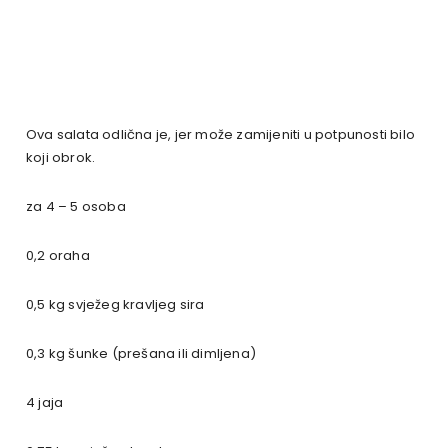
Ova salata odlična je, jer može zamijeniti u potpunosti bilo
koji obrok.
za 4 – 5 osoba
0,2 oraha
0,5 kg svježeg kravljeg sira
0,3 kg šunke (prešana ili dimljena)
4 jaja