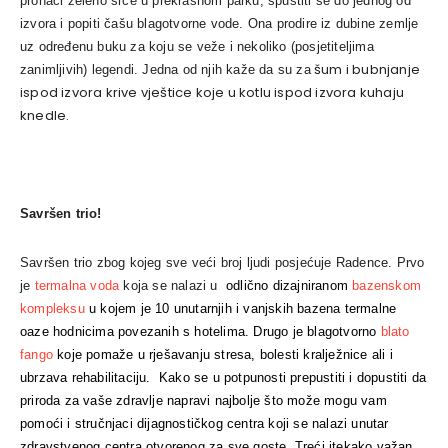
pronaći zeleno srce u prekrasnom parku, spustiti se do jednog od
izvora i popiti čašu blagotvorne vode. Ona prodire iz dubine zemlje
uz određenu buku za koju se veže i nekoliko (posjetiteljima
šum i bubnjanje
zanimljivih) legendi. Jedna od njih kaže da su za
ispod izvora krive vještice koje u kotlu ispod izvora kuhaju
knedle.
Savršen trio!
Savršen trio zbog kojeg sve veći broj ljudi posjećuje Radence. Prvo
je
termalna voda
koja se nalazi u
odlično dizajniranom
bazenskom
kompleksu
u kojem je 10 unutarnjih i vanjskih bazena termalne
oaze hodnicima povezanih s hotelima. Drugo je blagotvorno
blato
fango
koje pomaže u rješavanju stresa, bolesti kralježnice ali i
ubrzava rehabilitaciju. Kako se u potpunosti prepustiti i dopustiti da
priroda za vaše zdravlje napravi najbolje što može mogu vam
pomoći i stručnjaci dijagnostičkog centra koji se nalazi unutar
zdravstvenog centra otvorenog za sve goste. Treći itekako važan