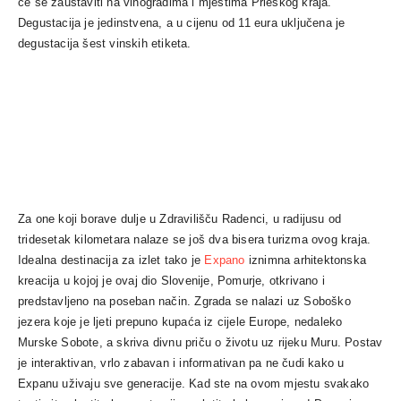
će se zaustaviti na vinogradima i mjestima Prleškog kraja.
Degustacija je jedinstvena, a u cijenu od 11 eura uključena je
degustacija šest vinskih etiketa.
Za one koji borave dulje u Zdravilišču
Radenci
, u radijusu od
tridesetak kilometara nalaze se još dva bisera turizma ovog kraja.
Idealna destinacija za izlet tako je
Expano
iznimna arhitektonska
kreacija u kojoj je ovaj dio Slovenije, Pomurje, otkrivano i
predstavljeno na poseban način. Zgrada se nalazi uz Soboško
jezera koje je ljeti prepuno kupaća iz cijele Europe, nedaleko
Murske Sobote, a skriva divnu priču o životu uz rijeku Muru. Postav
je interaktivan, vrlo zabavan i informativan pa ne čudi kako u
Expanu uživaju sve generacije. Kad ste na ovom mjestu svakako