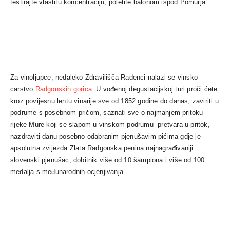
testirajte vlastitu koncentraciju, poletite balonom ispod Pomurja…
Za vinoljupce, nedaleko Zdravilišča
Radenci
nalazi se vinsko
carstvo
Radgonskih gorica
. U vođenoj degustacijskoj turi proči ćete
kroz povijesnu lentu vinarije sve od 1852.godine do danas, zaviriti u
podrume s posebnom pričom, saznati sve o najmanjem pritoku
rijeke Mure koji se slapom u vinskom podrumu pretvara u pritok,
nazdraviti danu posebno odabranim pjenušavim pićima gdje je
apsolutna zvijezda Zlata Radgonska penina najnagrađivaniji
slovenski pjenušac, dobitnik više od 10 šampiona i više od 100
medalja s međunarodnih ocjenjivanja.