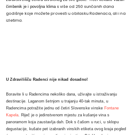
s više od 250 sunčanih dana
čimbenik je i povoljna klima
godišnje koje možete provesti u obilasku Radenaca, ali i na
izletima.
U Zdravilišču
Radenci
nije nikad dosadno!
Boravite li u Radencima nekoliko dana, uživajte u istraživanju
destinacije. Laganom šetnjom u trajanju 40-tak minuta, u
Radencima potražite jednu od četiri Slovenske vinske
Fontane
Kapela
. Riječ je o jedinstvenom mjestu za kušanje vina s
panoramom koja zaustavlja dah. Dok s čašom u ruci, u sklopu
degustacije, kušate pet izabranih vinskih etiketa ovog kraja pogled