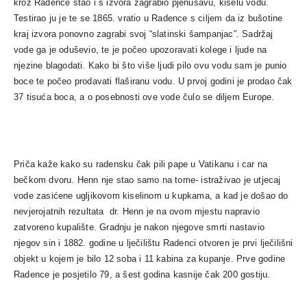
kroz Radence stao i s izvora zagrabio pjenušavu, kiselu vodu.
Testirao ju je te se 1865. vratio u Radence s ciljem da iz bušotine
kraj izvora ponovno zagrabi svoj “slatinski šampanjac”. Sadržaj
vode ga je oduševio, te je počeo upozoravati kolege i ljude na
njezine blagodati. Kako bi što više ljudi pilo ovu vodu sam je punio
boce te počeo prodavati flaširanu vodu. U prvoj godini je prodao čak
37 tisuća boca, a o posebnosti ove vode čulo se diljem Europe.
Priča kaže kako su radensku čak pili pape u Vatikanu i car na
bečkom dvoru. Henn nje stao samo na tome- istraživao je utjecaj
vode zasićene ugljikovom kiselinom u kupkama, a kad je došao do
nevjerojatnih rezultata dr. Henn je na ovom mjestu napravio
zatvoreno kupalište. Gradnju je nakon njegove smrti nastavio
njegov sin i 1882. godine u lječilištu
Radenci
otvoren je prvi lječilišni
objekt u kojem je bilo 12 soba i 11 kabina za kupanje. Prve godine
Radence je posjetilo 79, a šest godina kasnije čak 200 gostiju.