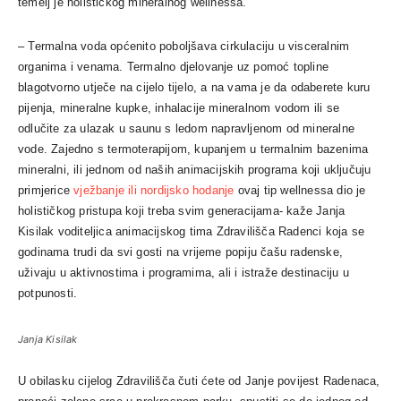
temelj je holističkog mineralnog wellnessa.
– Termalna voda općenito poboljšava cirkulaciju u visceralnim
organima i venama. Termalno djelovanje uz pomoć topline
blagotvorno utječe na cijelo tijelo, a na vama je da odaberete kuru
pijenja, mineralne kupke, inhalacije mineralnom vodom ili se
odlučite za ulazak u saunu s ledom napravljenom od mineralne
vode. Zajedno s termoterapijom, kupanjem u termalnim bazenima
mineralni, ili jednom od naših animacijskih programa koji uključuju
primjerice
vježbanje ili nordijsko hodanje
ovaj tip wellnessa dio je
holističkog pristupa koji treba svim generacijama- kaže Janja
Kisilak voditeljica animacijskog tima Zdravilišča
Radenci
koja se
godinama trudi da svi gosti na vrijeme popiju čašu radenske,
uživaju u aktivnostima i programima, ali i istraže destinaciju u
potpunosti.
Janja Kisilak
U obilasku cijelog Zdravilišča čuti ćete od Janje povijest Radenaca,