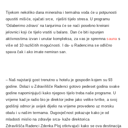
Tijekom nekoliko dana mineralna i termalna voda će u potpunosti
opustiti mišiće, ojačati srce, riješiti tijelo stresa. U programu
‘Odaberimo zdravo’ na tanjurima će se naći posebno kreirani
jelovnici koji će tijelo vratiti u balans. Dan će biti ispunjen
aktivnostima izvan i unutar kompleksa, za vas je spremna
sauna
s
više od 10 različitih mogućnosti. I da- u Radencima se odlično
spava čak i ako imate nemiran san.
– Naš najstariji gost trenutno u hotelu je gospodin kojem su 93
godine. Dolazi u Zdravilišče
Radenci
gotovo pedeset godina svake
godine napominjujući kako njegovo tijelo treba naše programe. U
vrijeme kad je radio bio je direktor jedne jako velike tvrtke, a svoj
godišnji odmor je uvijek dijelio na vrijeme provedeno uz morsku
obalu i u našim termama. Dugovječnost pokazuje kako je od
mladosti mislio na zdravlje srca- kaže direktorica
Zdravilišča
Radenci
Zdenka Ploj otkrivajući kako se ova destinacija