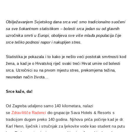
Obilježavanjem Svjetskog dana srca već smo tradicionalno suočeni
sa sve šokantnom statistikom – bolesti srca jedan su od glavnih
uzročnika smrti u Europi, obolijeva sve više mlađa populacija čije
srce teško podnosi napor i nakupljen stres.
Statistika je pokazala i to kako je nešto veći postotak smrtnosti kod
žena, a kad je o Hrvatskoj riječ svaki treći Hrvat umire od bolesti
srca. Uzročnici su na prvom mjestu stres, prekomjerna težina,
neuredan način života…
Srce kaže, da!
Od Zagreba udaljeno samo 140 kilometara, nalazi
se
Zdravilišče
Radenci
dio grupacije Sava Hotels & Resorts s
tradicijom dugom preko 140 godina. Njihova priča počinje kad je dr.
Karl Henn, liječnik i stručnjak za ljekovite vode kao student na putu