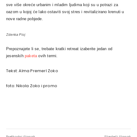
sve više okreće urbanim i mladim ljudima koji su u potrazi za
oazom u kojoj će lako ostaviti svoj stres i revitalizirano krenuti u
nove radne pobjede.
Zdenka Ploj
Prepoznajete li se, trebate kratki retreat izaberite jedan od
jesenskih
paketa
ovih termi.
Tekst: Alma Premerl Zoko
foto: Nikola Zoko i promo
Prethodni članak
Sljedeći članak