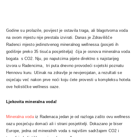
Godine su prolazile, povijest je ostavila traga, ali blagotvorna voda
na ovom mjestu nije prestala izvirati. Danas je Zdravilišče
Radenci
mjesto jedinstvenog mineralnog wellnessa (posjeti ih
godišnje preko 35 tisuća posjetitelja) čija je osnova mineralna voda
bogata s CO2. Nju, po naputcima pijete direktno s najstarijeg
izvora u Radencima, tri puta dnevno provodeći svjetski poznatu
Hennovu kuru. Učinak na zdravlje je nevjerojatan, a rezultati se
osjećaju već nakon prve noći koju ćete provesti u kompleksu hotela
ove holističke wellness oaze.
Ljekovita mineralna voda!
Mineralna voda
iz Radenaca jedan je od razloga zašto ovu wellness
oazu posjećuju domaći ali i strani posjetitelji. Dokazano je biser
Europe, jedna od mineralnih voda s najvišim sadržajem CO2 i