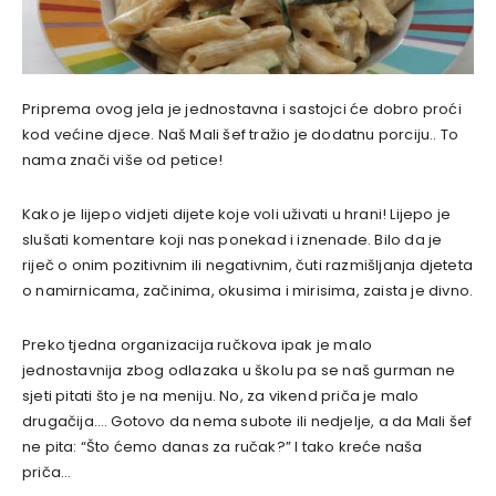
Priprema ovog jela je jednostavna i sastojci će dobro proći
kod većine djece. Naš Mali šef tražio je dodatnu porciju.. To
nama znači više od petice!
Kako je lijepo vidjeti dijete koje voli uživati u hrani! Lijepo je
slušati komentare koji nas ponekad i iznenade. Bilo da je
riječ o onim pozitivnim ili negativnim, čuti razmišljanja djeteta
o namirnicama, začinima, okusima i mirisima, zaista je divno.
Preko tjedna organizacija ručkova ipak je malo
jednostavnija zbog odlazaka u školu pa se naš gurman ne
sjeti pitati što je na meniju. No, za vikend priča je malo
drugačija…. Gotovo da nema subote ili nedjelje, a da Mali šef
ne pita: “Što ćemo danas za ručak?” I tako kreće naša
priča…