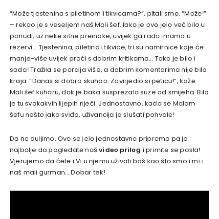
“Može tjestenina s piletinom i tikvicama?”, pitali smo. “Može!”
– rekao je s veseljem naš Mali šef. Iako je ovo jelo već bilo u
ponudi, uz neke sitne preinake, uvijek ga rado imamo u
rezervi… Tjestenina, piletina i tikvice, tri su namirnice koje će
manje-više uvijek proći s dobrim kritikama… Tako je bilo i
sada! Tražila se porcija više, a dobrim komentarima nije bilo
kraja..”Danas si dobro skuhao. Zavrijedio si peticu!”, kaže
Mali šef kuharu, dok je baka susprezala suze od smijeha. Bilo
je tu svakakvih lijepih riječi. Jednostavno, kada se Malom
šefu nešto jako sviđa, uživancija je slušati pohvale!
Da ne duljimo. Ovo se jelo jednostavno priprema pa je
najbolje da pogledate naš
video prilog
i primite se posla!
Vjerujemo da ćete i Vi u njemu uživati baš kao što smo i mi i
naš mali gurman… Dobar tek!