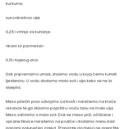
kurkuma
suncokretovo ulje
0,25 l vrhnja za kuhanje
ribani sir parmezan
0,15 l bijelog vina
Dok pripremamo umak, stavimo vodu u kojoj ćemo kuhati
tjesteninu. U vodu dodamo malo soli i ulja kako se ne bi
slijepila.
Meso pilećih prsa odvojimo od kosti i narežemo na kraće
rezance te ga stavimo popržiti u vruću tavu na malo ulja.
Meso začinimo s malo soli. Dok se meso prži, očišćene i
oprane tikvice narežemo na prutiće i dodamo mesu kad
poprimi polupečen izgled. (Pripazite da meso ne prepržite