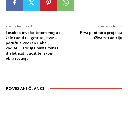
Prethodni članak
Sljedeći članak
I osobe s invaliditetom mogu i
Prva pilot tura projekta
žele raditi u ugostiteljstvu! –
Uživam tradiciju
poručuje Vedran Habel,
voditelj Udruge nastavnika u
djelatnosti ugostiteljskog
obrazovanja
POVEZANI ČLANCI