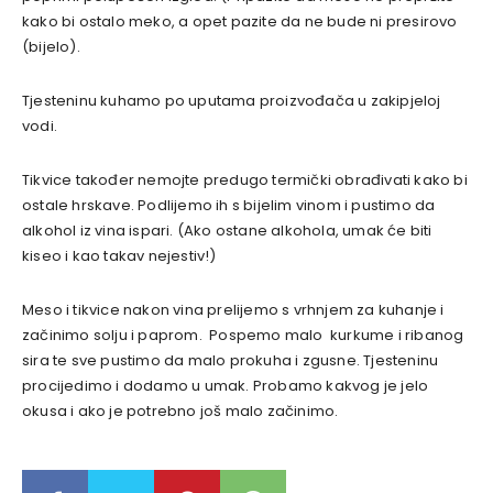
kako bi ostalo meko, a opet pazite da ne bude ni presirovo
(bijelo).
Tjesteninu kuhamo po uputama proizvođača u zakipjeloj
vodi.
Tikvice također nemojte predugo termički obrađivati kako bi
ostale hrskave. Podlijemo ih s bijelim vinom i pustimo da
alkohol iz vina ispari. (Ako ostane alkohola, umak će biti
kiseo i kao takav nejestiv!)
Meso i tikvice nakon vina prelijemo s vrhnjem za kuhanje i
začinimo solju i paprom. Pospemo malo kurkume i ribanog
sira te sve pustimo da malo prokuha i zgusne. Tjesteninu
procijedimo i dodamo u umak. Probamo kakvog je jelo
okusa i ako je potrebno još malo začinimo.