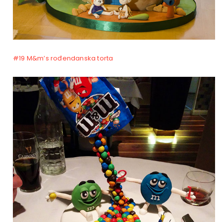
#19 M&m’s rođendanska torta