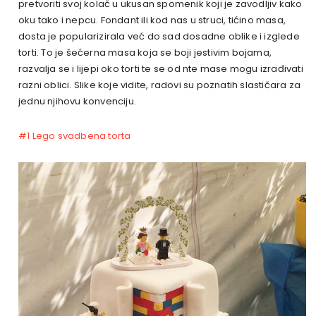
pretvoriti svoj kolač u ukusan spomenik koji je zavodljiv kako
oku tako i nepcu. Fondant ili kod nas u struci, tićino masa,
dosta je popularizirala već do sad dosadne oblike i izglede
torti. To je šećerna masa koja se boji jestivim bojama,
razvalja se i lijepi oko torti te se od nte mase mogu izrađivati
razni oblici. Slike koje vidite, radovi su poznatih slastičara za
jednu njihovu konvenciju.
#1 Lego svadbena torta