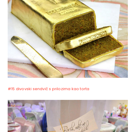
#15 divovski sendvič s prilozima kao torta