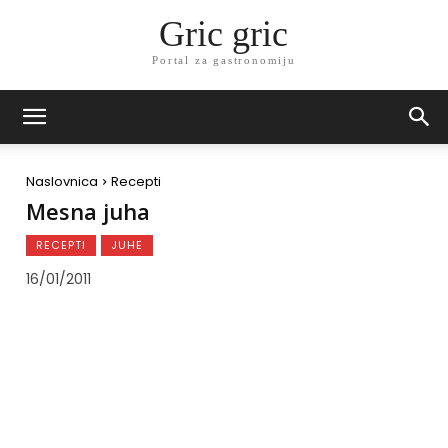
Gric gric
Portal za gastronomiju
Naslovnica
Recepti
Mesna juha
RECEPTI
JUHE
16/01/2011