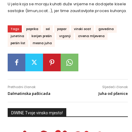
U jela koja se moraju kuhati duže vrijeme ne dodajete kisele
sastojke (limun,ocat…), jer time zaustavljate proces kuhanja.
Tags
paprika
sol
papar
vinski ocat
govedina
junetina
korijen prešin
vrganji
crvena mljevena
peršin list
mesna juha
Prethodni članak
Sljedeći članak
Dalmatinska pašticada
Juha od pšenice
DIWINE Tvoje vinsko mjesto!