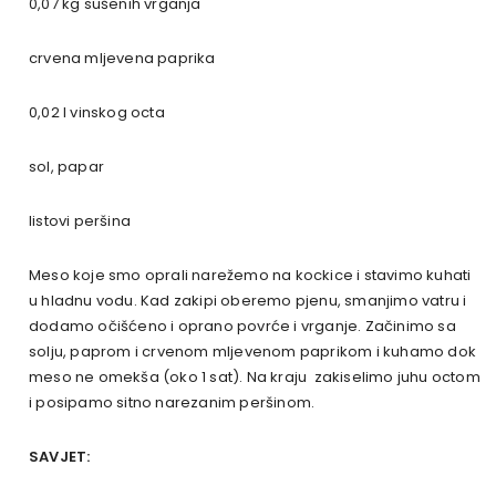
0,07 kg sušenih vrganja
crvena mljevena paprika
0,02 l vinskog octa
sol, papar
listovi peršina
Meso koje smo oprali narežemo na kockice i stavimo kuhati
u hladnu vodu. Kad zakipi oberemo pjenu, smanjimo vatru i
dodamo očišćeno i oprano povrće i vrganje. Začinimo sa
solju, paprom i crvenom mljevenom paprikom i kuhamo dok
meso ne omekša (oko 1 sat). Na kraju zakiselimo juhu octom
i posipamo sitno narezanim peršinom.
SAVJET: