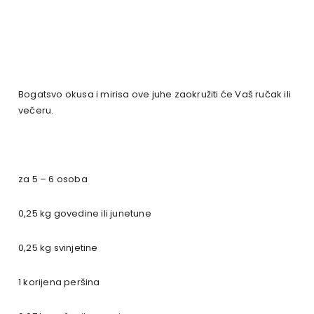
Bogatsvo okusa i mirisa ove juhe zaokružiti će Vaš ručak ili
večeru.
za 5 – 6 osoba
0,25 kg govedine ili junetune
0,25 kg svinjetine
1 korijena peršina