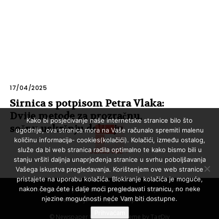
17/04/2025
Sirnica s potpisom Petra Vlaka:
Dvije metode za prozračnu,
Kako bi posjećivanje naše internetske stranice bilo što
sočnu uskršnju deliciju
ugodnije, ova stranica mora na Vaše računalo spremiti malenu
količinu informacija- cookies(kolačići). Kolačići, između ostalog,
služe da bi web stranica radila optimalno te kako bismo bili u
UČITAJ VIŠE
stanju vršiti daljnja unaprjeđenja stranice u svrhu poboljšavanja
Vašega iskustva pregledavanja. Korištenjem ove web stranice
pristajete na uporabu kolačića. Blokiranje kolačića je moguće,
nakon čega ćete i dalje moći pregledavati stranicu, no neke
Uvjeti korištenja
Politika privatnosti
Impressum
njezine mogućnosti neće Vam biti dostupne.
Prenošenje sadržaja
Mapa stranice
Prihvaćam
© Newspaper WordPress Theme by TagDiv