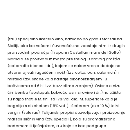
(tal.) specijalno likersko vino, nazvano po gradu Marsali na
Siciliji, iako kakvoćom i čuvenošću ne zaostaje ni m. iz drugih
proizvodnih područja (Trapani i Castellammare del Golfo).
Marsala se proizvodi iz mošta prezrelog i zdravog grožđa
(catarratto bianco i dr.), kojem se nakon vrenja dodaje na
otvorenoj vatri ugušćeni mošt (tzv. cotto, odn. calamich) i
mistela (tzv. sifone koja nastaje alkoholiziranjem i u
bačvicama od 6 hl. tzv. bozzellima zrenjem). Ovisno o nizu
čimbenika (postupak, kakvoća osn. sirovine i dr.) na tržištu
su najpoznatije M. fini, sa 17% vol. alk., M. superiore koja je
bogatija s alkoholom (18% vol. ) i šećerom (oko 10 %) te M.
vergini (soleras). Talijanski propisi dozvoljavaju i proizvodnju
marsali sličnih vina (tzv. speciali), koja su aromatizirana
bademom ili lješnjakom, a u koje se kao podgrupa