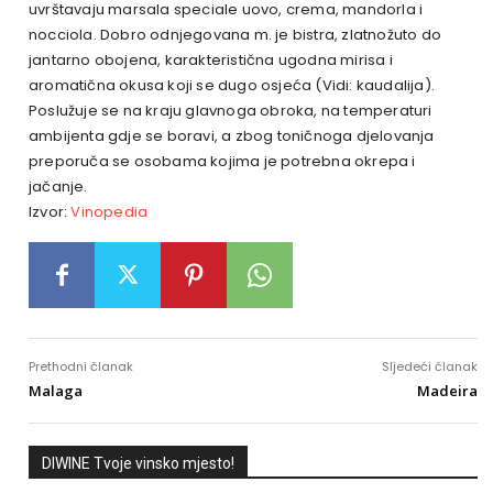
uvrštavaju marsala speciale uovo, crema, mandorla i
nocciola. Dobro odnjegovana m. je bistra, zlatnožuto do
jantarno obojena, karakteristična ugodna mirisa i
aromatična okusa koji se dugo osjeća (Vidi: kaudalija).
Poslužuje se na kraju glavnoga obroka, na temperaturi
ambijenta gdje se boravi, a zbog toničnoga djelovanja
preporuča se osobama kojima je potrebna okrepa i
jačanje.
Izvor:
Vinopedia
Prethodni članak
Sljedeći članak
Malaga
Madeira
DIWINE Tvoje vinsko mjesto!