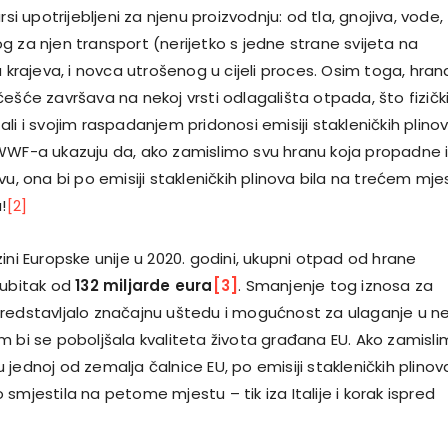
rsi upotrijebljeni za njenu proizvodnju: od tla, gnojiva, vode,
g za njen transport (nerijetko s jedne strane svijeta na
u krajeva, i novca utrošenog u cijeli proces. Osim toga, hran
ešće završava na nekoj vrsti odlagališta otpada, što fizičk
li i svojim raspadanjem pridonosi emisiji stakleničkih plinov
WWF-a ukazuju da, ako zamislimo svu hranu koja propadne il
vu, ona bi po emisiji stakleničkih plinova bila na trećem mje
!
[2]
ini Europske unije u 2020. godini, ukupni otpad od hrane
gubitak od
132 miljarde eura
[3]
. Smanjenje tog iznosa za
redstavljalo značajnu uštedu i mogućnost za ulaganje u ne
m bi se poboljšala kvaliteta života građana EU. Ako zamisl
jednoj od zemalja čalnice EU, po emisiji stakleničkih plinov
smjestila na petome mjestu – tik iza Italije i korak ispred