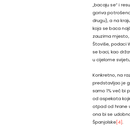
„bacaju se“ i resu
goriva potrošeno
drugu), a na kraj
koja se baca najč
zauzima mjesto, a
Štoviše, podaci 
se baci, kao drža
u cijelome svijetu
Konkretno, na raz
predstavljao je 
samo 1% već bi p
od aspekata koji
otpad od hrane u 
ona bi se udobno 
Španjolske
[4]
.