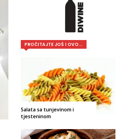
PROČITAJTE JOŠ I OVO...
Salata sa tunjevinom i
tjesteninom