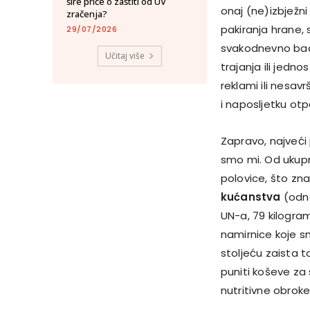
šire priče o zaštiti od UV
onaj (ne)izbježni
zračenja?
pakiranja hrane, 
29/07/2026
svakodnevno bac
Učitaj više
trajanja ili jedn
reklami ili nesav
i naposljetku ot
Zapravo, najveći
smo mi. Od ukupn
polovice, što zn
kućanstva
(odno
UN-a, 79 kilogra
namirnice koje sm
stoljeću zaista t
puniti koševe za 
nutritivne obroke