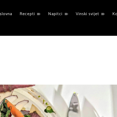
slovna
Recepti
Napitci
Vinski svijet
K