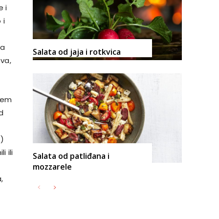
 i
 i
na
Salata od jaja i rotkvica
tva,
blem
d
O)
 ili
Salata od patliđana i
mozzarele
,