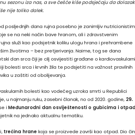
nu sezonu iza nas, a sve češće kiše podsjećaju da dolazak
še nije toliko dalek.
 posljednjih dana rujna posebno je zanimljiv nutricionistim
e se na neki način bave hranom, ali i zdravstvenim
 rujna služi kao podsjetnik koliku ulogu hrana i prehrambene
ašim životima – bez pretjerivanja. Naime, tog se dana
tski dan srca čiji je cilj osvijestiti građane o kardiovaskular
iji bolesti srca i krvnih žila te podsjetiti na važnost pravilnih
ka u zaštiti od obolijevanja.
askularnih bolesti kao vodećeg uzroka smrti u Republici
je, u najmanju ruku, zasebni članak, no od 2020. godine,
29.
se i
Međunarodni dan osviještenosti o gubicima i otpa
etnik na jednako aktualnu tematiku.
i,
trećina hrane
koja se proizvede završi kao otpad. Dio čin