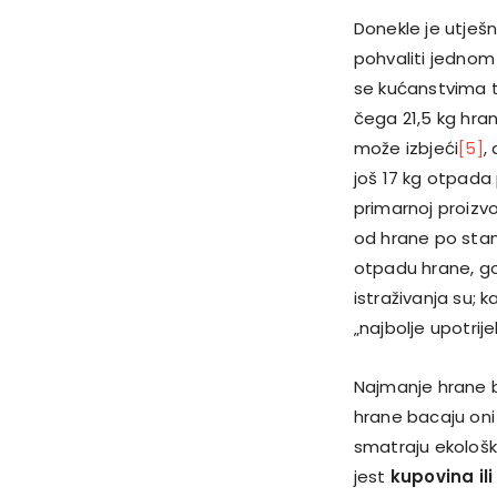
Donekle je utješn
pohvaliti jednom
se kućanstvima 
čega 21,5 kg hra
može izbjeći
[5]
,
još 17 kg otpada
primarnoj proizv
od hrane po stan
otpadu hrane, god
istraživanja su; 
„najbolje upotrijeb
Najmanje hrane b
hrane bacaju oni 
smatraju ekološk
jest
kupovina ili