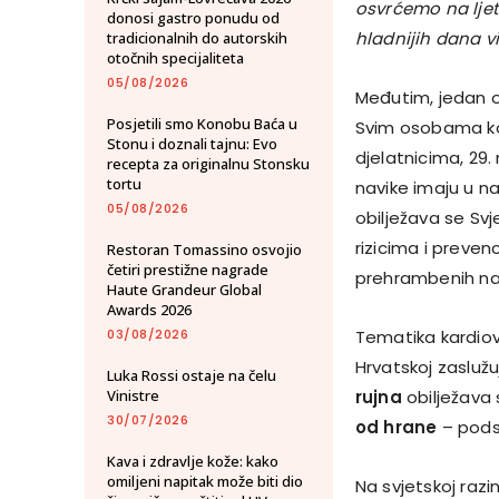
osvrćemo na ljet
donosi gastro ponudu od
hladnijih dana vi
tradicionalnih do autorskih
otočnih specijaliteta
05/08/2026
Međutim, jedan od
Posjetili smo Konobu Baća u
Svim osobama koj
Stonu i doznali tajnu: Evo
djelatnicima, 29.
recepta za originalnu Stonsku
tortu
navike imaju u n
05/08/2026
obilježava se Svje
rizicima i prevenc
Restoran Tomassino osvojio
četiri prestižne nagrade
prehrambenih navi
Haute Grandeur Global
Awards 2026
03/08/2026
Tematika kardiov
Hrvatskoj zaslužu
Luka Rossi ostaje na čelu
Vinistre
rujna
obilježava 
30/07/2026
od hrane
– podsj
Kava i zdravlje kože: kako
omiljeni napitak može biti dio
Na svjetskoj razin