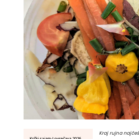
Kraj rujna najčeš
Krčki sajam-Lovrečava 2026