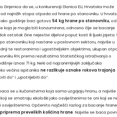
a činjenica da se, u konkurenciji članica EU, Hrvatska može
 od najnižih stopa otpada od hrane po stanovniku. U hrvat
tako godišnje baci gotovo
54 kg hrane po stanovniku
, od
ne koja je mogla biti konzumirana, odnosno čije se bacanje
 dok ostatak čine nejestivi dijelovi poput kosti ili ljuski jajeta.
 po stanovniku koji nastane u poslovnom sektoru, najviše u
odnji te restoranima i ugostiteljskim objektima, ukupan otp
ovniku RH, prema rezultatima Statističkog istraživanja o
išnje iznosi 71 kg. Neki od najzanimljivijih zaključaka
kako većina ispitanika
ne razlikuje oznake rokova trajanja
iti do“ i „upotrijebiti do“.
aca se u kućanstvima koja sama uzgajaju hranu, a najviše
koji se smatraju ekološki jako osviještenima te oni koji se n
i osviještenima. Općenito najčešći razlog za bacanje hran
 priprema prevelikih količina hrane
. Najviše se baca pov