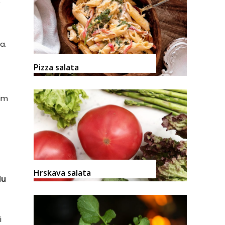
a.
Pizza salata
nim
Hrskava salata
du
i