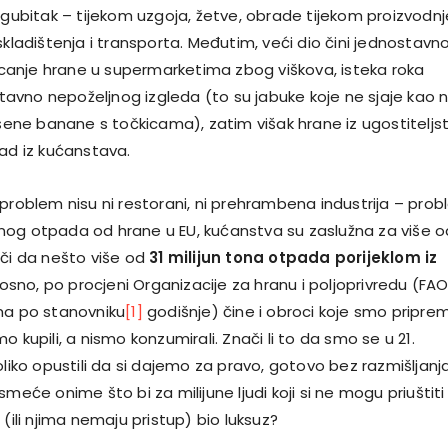
 gubitak – tijekom uzgoja, žetve, obrade tijekom proizvodnje
skladištenja i transporta. Međutim, veći dio čini jednostavno
anje hrane u supermarketima zbog viškova, isteka roka
ostavno nepoželjnog izgleda (to su jabuke koje ne sjaje kao 
ršene banane s točkicama), zatim višak hrane iz ugostiteljs
pad iz kućanstava.
 problem nisu ni restorani, ni prehrambena industrija – pro
og otpada od hrane u EU, kućanstva su zaslužna za više o
ači da nešto više od
31 milijun tona otpada
porijeklom iz
sno, po procjeni Organizacije za hranu i poljoprivredu (FA
ma po stanovniku
[1]
godišnje) čine i obroci koje smo pripremili
o kupili, a nismo konzumirali. Znači li to da smo se u 21.
oliko opustili da si dajemo za pravo, gotovo bez razmišljanja
smeće onime što bi za milijune ljudi koji si ne mogu priuštiti
 (ili njima nemaju pristup) bio luksuz?