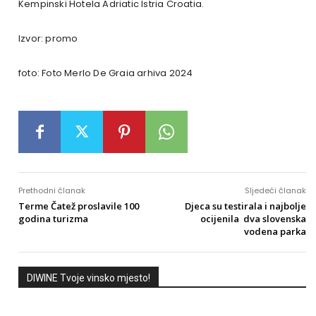
Kempinski Hotela Adriatic Istria Croatia.
Izvor: promo
foto:
Foto Merlo De Graia arhiva 2024
Prethodni članak
Sljedeći članak
Terme Čatež proslavile 100
Djeca su testirala i najbolje
godina turizma
ocijenila dva slovenska
vodena parka
DIWINE Tvoje vinsko mjesto!