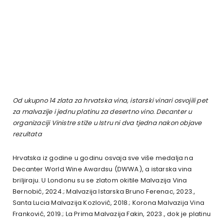
Od ukupno 14 zlata za hrvatska vina, istarski vinari osvojili pet
za malvazije i jednu platinu za desertno vino. Decanter u
organizaciji Vinistre stiže u Istru ni dva tjedna nakon objave
rezultata
Hrvatska iz godine u godinu osvaja sve više medalja na
Decanter World Wine Awardsu (DWWA), a istarska vina
briljiraju. U Londonu su se zlatom okitile Malvazija Vina
Bernobić, 2024.; Malvazija Istarska Bruno Ferenac, 2023.,
Santa Lucia Malvazija Kozlović, 2018.; Korona Malvazija Vina
Franković, 2019.; La Prima Malvazija Fakin, 2023., dok je platinu