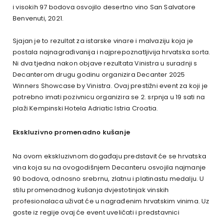
i visokih 97 bodova osvojilo desertno vino San Salvatore
Benvenuti, 2021.
Sjajan je to rezultat za istarske vinare i malvaziju koja je
postala najnagrađivanija i najprepoznatljivija hrvatska sorta.
Ni dva tjedna nakon objave rezultata Vinistra u suradnji s
Decanterom drugu godinu organizira Decanter 2025
Winners Showcase by Vinistra. Ovaj prestižni event za koji je
potrebno imati pozivnicu organizira se 2. srpnja u 19 sati na
plaži Kempinski Hotela Adriatic Istria Croatia.
Ekskluzivno promenadno kušanje
Na ovom ekskluzivnom događaju predstavit će se hrvatska
vina koja su na ovogodišnjem Decanteru osvojila najmanje
90 bodova, odnosno srebrnu, zlatnu i platinastu medalju. U
stilu promenadnog kušanja dvjestotinjak vinskih
profesionalaca uživat će u nagrađenim hrvatskim vinima. Uz
goste iz regije ovaj će event uveličati i predstavnici