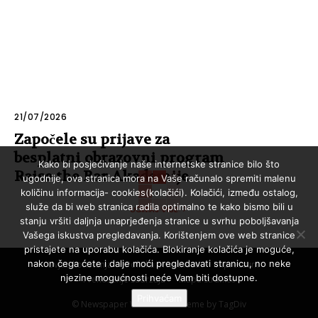
21/07/2026
Započele su prijave za
besplatni obrazovni program
Kako bi posjećivanje naše internetske stranice bilo što
Raise the Bar Akademije
ugodnije, ova stranica mora na Vaše računalo spremiti malenu
količinu informacija- cookies(kolačići). Kolačići, između ostalog,
služe da bi web stranica radila optimalno te kako bismo bili u
UČITAJ VIŠE
stanju vršiti daljnja unaprjeđenja stranice u svrhu poboljšavanja
Vašega iskustva pregledavanja. Korištenjem ove web stranice
pristajete na uporabu kolačića. Blokiranje kolačića je moguće,
nakon čega ćete i dalje moći pregledavati stranicu, no neke
Uvjeti korištenja
Politika privatnosti
Impressum
njezine mogućnosti neće Vam biti dostupne.
Prenošenje sadržaja
Mapa stranice
Prihvaćam
© Newspaper WordPress Theme by TagDiv