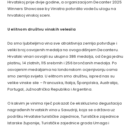
Hrvatskoj prije dvije godine, a organizacijom Decanter 2025
Winners Showcase by Vinistra potvrdila vodeću ulogu na
hrvatskoj vinskoj sceni.
U elitnom društvu vinskih velesila
Da smo ljubiteljima vina sve atraktivnija zemlja potvrđuje i
veliki broj osvojenih medalja na ovogodišnjem Decanteru.
Hrvatski vinari osvojili su ukupno 386 medalja, od čega jednu
platinu, 14 zlatnih, 115 srebrnih i 256 brončanih medalja. Po
osvojenim medaljama na londonskom ocjenjivanju osma
smo zemlja svijeta. U elitnom smo društvu, ispred nas su
velike vinske sile – Francuska, Italija, Španjolska, Australija,
Portugal, Južnoafrička Republika i Argentina.
O kakvim je vinima riječ pokazat će ekskluzivna degustacija
nagrađenih hrvatskih vina u Savudriji, koja se održava uz
podršku Hrvatske turističke zajednice, Turističke zajednice
Istarske županije, Turističke zajednice grada Umaga i