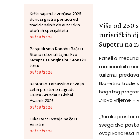
Krčki sajam-Lovrečava 2026
donosi gastro ponudu od
Više od 250 s
tradicionalnih do autorskih
otočnih specijaliteta
turističkih d
05/08/2026
Supetru na n
Posjetili smo Konobu Baća u
Stonu i doznali tajnu: Evo
Paneli o međunaro
recepta za originalnu Stonsku
tortu
i nacionalnih ma
05/08/2026
turizmu, predavan
Eko-etno trade s
Restoran Tomassino osvojio
četiri prestižne nagrade
bogatog program
Haute Grandeur Global
„Novo vrijeme – v
Awards 2026
03/08/2026
„Ruralni prostor 
Luka Rossi ostaje na čelu
Vinistre
svega dva posto 
30/07/2026
ovog kongresa ima