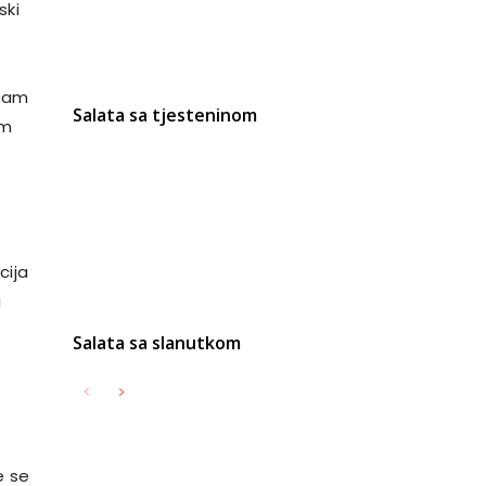
ski
izam
Salata sa tjesteninom
om
cija
i
Salata sa slanutkom
e se