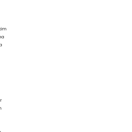
kim
ma
a
r
m
e