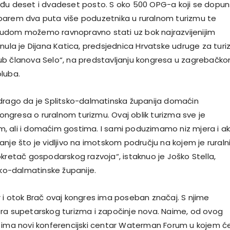
đu deset i dvadeset posto. S oko 500 OPG-a koji se dopun
barem dva puta više poduzetnika u ruralnom turizmu te
udom možemo ravnopravno stati uz bok najrazvijenijim
knula je Dijana Katica, predsjednica Hrvatske udruge za tur
„Klub članova Selo“, na predstavljanju kongresa u zagrebačk
luba.
drago da je Splitsko-dalmatinska županija domaćin
gresa o ruralnom turizmu. Ovaj oblik turizma sve je
nim, ali i domaćim gostima. I sami poduzimamo niz mjera i ak
nje što je vidljivo na imotskom području na kojem je ruraln
okretač gospodarskog razvoja“, istaknuo je Joško Stella,
sko-dalmatinske županije.
 i otok Brač ovaj kongres ima poseban značaj. S njime
ra supetarskog turizma i započinje nova. Naime, od ovog
 ima novi konferencijski centar Waterman Forum u kojem ć