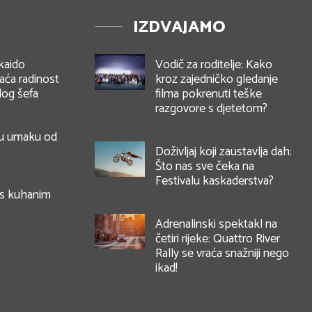
IZDVAJAMO
kaido
Vodič za roditelje: Kako
ća radinost
kroz zajedničko gledanje
log šefa
filma pokrenuti teške
razgovore s djetetom?
 u umaku od
Doživljaj koji zaustavlja dah:
Što nas sve čeka na
Festivalu kaskaderstva?
 s kuhanim
Adrenalinski spektakl na
četiri rijeke: Quattro River
Rally se vraća snažniji nego
ikad!