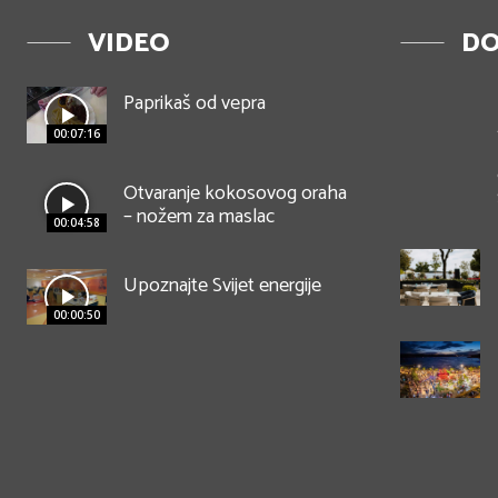
VIDEO
DO
Paprikaš od vepra
00:07:16
Otvaranje kokosovog oraha
– nožem za maslac
00:04:58
Upoznajte Svijet energije
00:00:50