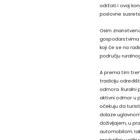
održati i ovaj ko
poslovne susrete“
Osim znanstvenoj 
gospodarstvima 
koji će se na ra
području ruralno
A prema tim trend
tradiciju odredišt
odmora. Ruralni 
aktivni odmor u p
očekuju da turis
dolaze uglavnom 
doživljajem, u pr
automobilom. Iako
predviđaju veliki