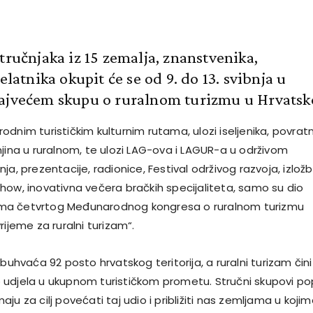
tručnjaka iz 15 zemalja, znanstvenika,
jelatnika okupit će se od 9. do 13. svibnja u
ajvećem skupu o ruralnom turizmu u Hrvatsk
dnim turističkim kulturnim rutama, ulozi iseljenika, povrat
njina u ruralnom, te ulozi LAG-ova i LAGUR-a u održivom
ja, prezentacije, radionice, Festival održivog razvoja, izložb
how, inovativna večera bračkih specijaliteta, samo su dio
a četvrtog Međunarodnog kongresa o ruralnom turizmu
rijeme za ruralni turizam“.
obuhvaća 92 posto hrvatskog teritorija, a ruralni turizam čini
udjela u ukupnom turističkom prometu. Stručni skupovi po
ju za cilj povećati taj udio i približiti nas zemljama u koji