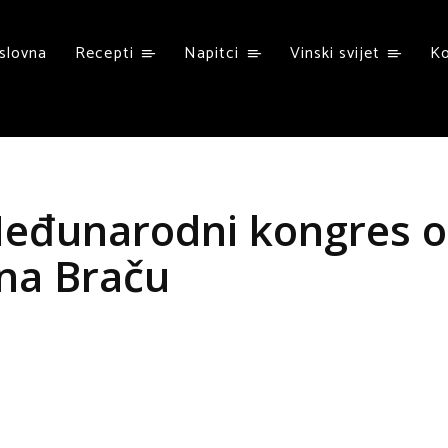
slovna
Recepti
Napitci
Vinski svijet
K
 Međunarodni kongres o
na Braču