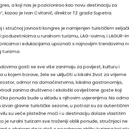
ngres, a koji nas je pozicionirao kao novu destinaciju za
, kazao je Ivan Cvitanić, direktor TZ grada Supetra.
i stručnoj javnosti kongres je namijenjen turističkim seljač
i poduzetnicima u ruralnom turizmu, LAG-ovima, i LAGUR-i
dionicama i edukacijama upoznati s najnovijim trendovima n
g turizma.
ovima gosti se sve više zanimaju za povijest, kulturu i
a u kojem borave, žele se uključiti u lokalni život za vrijeme
prostor, odmor na domaćinstvima, lokalna gastronomija,
rirodi zanima društveno i ekološki osviještene goste koji
tička ponuda bude u skladu s njihovim uvjerenjima. Na odmo
izvan glavne turističke sezone, u potrazi su za autentični
avilu su veće platežne moći i u destinaciju dolaze vlastitim
 je ruralni turizam sve traženiji oblik ponude, stručnjaci ne
 rast s obzirom da je riječ o posebnom obliku turizma koji nij