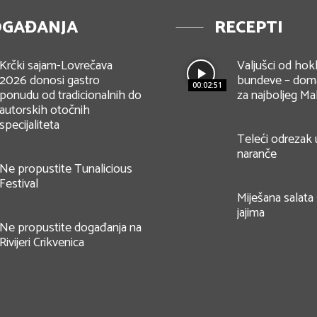
GAĐANJA
RECEPTI
Krčki sajam-Lovrečava
Valjušci od hok
2026 donosi gastro
bundeve – doma
00:02:51
ponudu od tradicionalnih do
za najboljeg Ma
autorskih otočnih
specijaliteta
Teleći odrezak
naranče
Ne propustite Tunalicious
Festival
Miješana salata
jajima
Ne propustite događanja na
Rivijeri Crikvenica