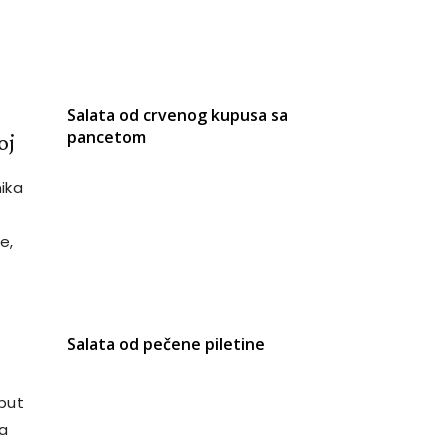
Salata od crvenog kupusa sa
pancetom
oj
nika
e,
Salata od pečene piletine
put
ma