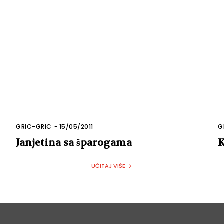
GRIC-GRIC
-
15/05/2011
G
Janjetina sa šparogama
K
UČITAJ VIŠE