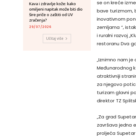
se on kreće izme
Kava i zdravlje kože: kako
omiljeni napitak može biti dio
bave turizmom, 
šire priče o zaštiti od UV
inovativnom pon
zračenja?
zemljama “, ista
29/07/2026
i ruralni razvoj 
Učitaj više
restoranu Dva go
„Iznimno nam je 
Međunarodnog kon
atraktivniji stra
za njegovo potica
turizam glavni p
direktor TZ Split
„Za grad Supetar
završava jedna e
proljeća Supetar