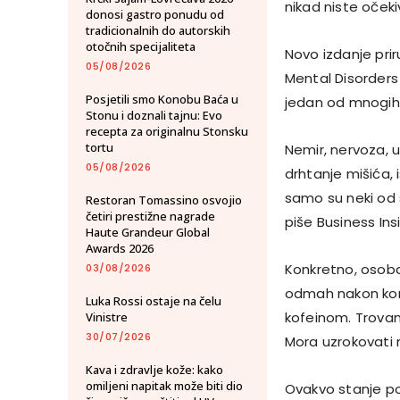
nikad niste očekiv
donosi gastro ponudu od
tradicionalnih do autorskih
otočnih specijaliteta
Novo izdanje prir
05/08/2026
Mental Disorders
Posjetili smo Konobu Baća u
jedan od mnogih p
Stonu i doznali tajnu: Evo
recepta za originalnu Stonsku
tortu
Nemir, nervoza, 
05/08/2026
drhtanje mišića, i
samo su neki od s
Restoran Tomassino osvojio
četiri prestižne nagrade
piše Business Ins
Haute Grandeur Global
Awards 2026
Konkretno, osoba 
03/08/2026
odmah nakon konz
Luka Rossi ostaje na čelu
kofeinom. Trovan
Vinistre
30/07/2026
Mora uzrokovati 
Kava i zdravlje kože: kako
omiljeni napitak može biti dio
Ovakvo stanje poj