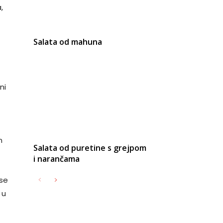
,
Salata od mahuna
i
ni
n
Salata od puretine s grejpom
i narančama
 se
 u