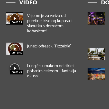
VIDEO
DO
Vrijeme je za varivo od
puretine, kiselog kupusa i
00:02:52
slanutka s domaćom
kobasicom!
Juneći odrezak “Pizzaiola”
00:11:45
Lungić s umakom od cikle i
pohanim celerom – fantazija
00:05:43
okusa!