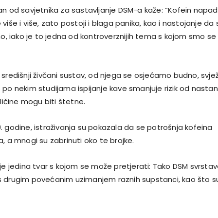
an od savjetnika za sastavljanje DSM-a kaže: “Kofein napa
više i više, zato postoji i blaga panika, kao i nastojanje da 
no, iako je to jedna od kontroverznijih tema s kojom smo se
središnji živčani sustav, od njega se osjećamo budno, svjež
 po nekim studijama ispijanje kave smanjuje rizik od nasta
oličine mogu biti štetne.
. godine, istraživanja su pokazala da se potrošnja kofeina
, a mnogi su zabrinuti oko te brojke.
ije jedina tvar s kojom se može pretjerati: Tako DSM svrsta
s drugim povećanim uzimanjem raznih supstanci, kao što s