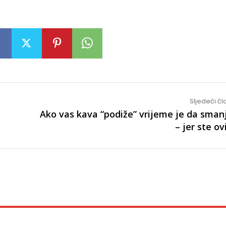
Sljedeći č
a
Ako vas kava “podiže” vrijeme je da smanj
– jer ste ov