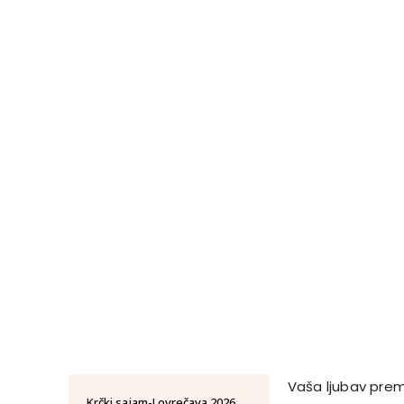
Vaša ljubav prem
Krčki sajam-Lovrečava 2026