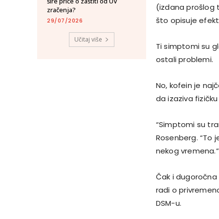
šire priče o zaštiti od UV
(izdana prošlog 
zračenja?
što opisuje efekt
29/07/2026
Učitaj više
Ti simptomi su gl
ostali problemi.
No, kofein je naj
da izaziva fizičku
“Simptomi su tran
Rosenberg. “To j
nekog vremena.”
Čak i dugoročna
radi o privremen
DSM-u.