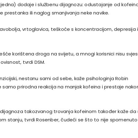
tjedna) dodaje i službenu dijagnozu: odustajanje od kofeina
e prestanka ili naglog smanjivanja neke navike.
avobolja, vrtoglavica, teškoće s koncentracijom, depresija 
češće korištena droga na svijetu, a mnogi korisnici nisu svjes
 ovisnost, tvrdi DSM.
zicijski, nestanu sami od sebe, kaže psihologinja Robin
e samo prirodna reakcija na manjak kofeina i prestaje nako
 dijagnoza takozvanog trovanja kofeinom također kaže da
om stanju, tvrdi Rosenber, čudeći se što to nije spomenuto