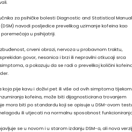
ali.
učnika za psihičke bolesti Diagnostic and Statistical Manual
 (DSM) navodi posljedice prevelikog uzimanje kofeina kao
oremećaja u psihijatriji.
uzbuđenost, crveni obrazi, nervoza u probavnom traktu,
sprekidan govor, nesanica i brzi ili nepravilni otkucaji srca
imptoma, a pokazuju da se radi o prevelikoj količini kofeina
ider.
koja pije kavu i doživi pet ili više od ovih simptoma tijekom i
umiranja kofeina, može biti dijagnosticirana trovanjem
je mora biti po standardu koji se opisuje u DSM-ovom test
nelagodu ili utjecati na normalnu sposobnost funkcioniranja
avljuje se u novom i u starom izdanju DSM-a, ali nova verzi