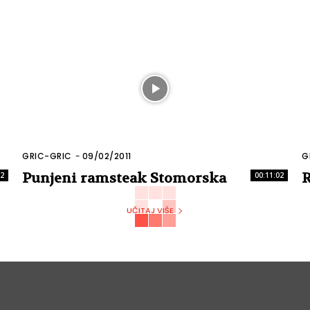
GRIC-GRIC
-
09/02/2011
G
Punjeni ramsteak Stomorska
R
42
00:11:02
UČITAJ VIŠE