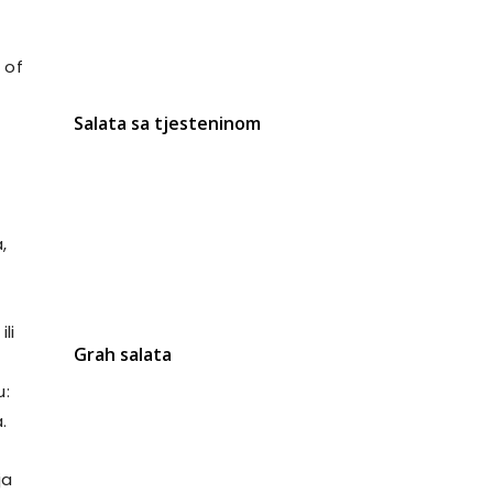
 of
Salata sa tjesteninom
,
li
Grah salata
u:
.
ja