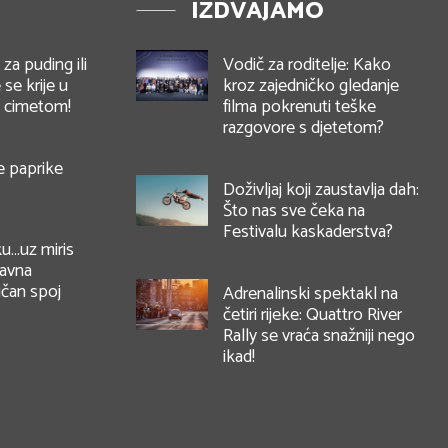
IZDVAJAMO
za puding ili
Vodič za roditelje: Kako
 se krije u
kroz zajedničko gledanje
 s cimetom!
filma pokrenuti teške
razgovore s djetetom?
 paprike
Doživljaj koji zaustavlja dah:
Što nas sve čeka na
Festivalu kaskaderstva?
u…uz miris
tavna
ičan spoj
Adrenalinski spektakl na
četiri rijeke: Quattro River
Rally se vraća snažniji nego
ikad!