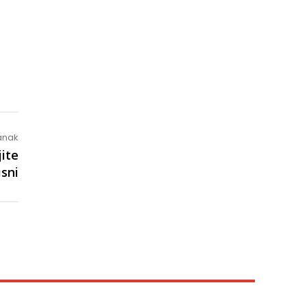
lanak
ite
isni