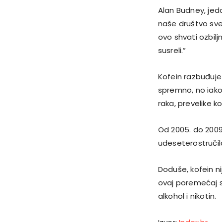
Alan Budney, jed
naše društvo sve 
ovo shvati ozbilj
susreli.”
Kofein razbuđuje 
spremno, no iako
raka, prevelike k
Od 2005. do 2009
udeseterostručila
Doduše, kofein n
ovaj poremećaj 
alkohol i nikotin.