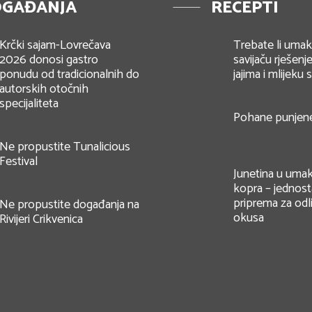
GAĐANJA
RECEPTI
Krčki sajam-Lovrečava
Trebate li umak 
2026 donosi gastro
savijaču rješenje
ponudu od tradicionalnih do
jajima i mlijeku
autorskih otočnih
specijaliteta
Pohane punjene
Ne propustite Tunalicious
Festival
Junetina u umak
kopra – jednos
priprema za odl
Ne propustite događanja na
okusa
Rivijeri Crikvenica