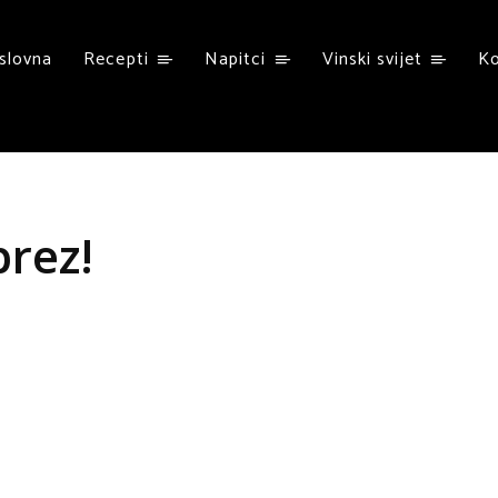
slovna
Recepti
Napitci
Vinski svijet
K
prez!