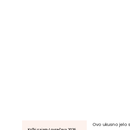
Ovo ukusno jelo 
Krčki sajam-Lovrečava 2026