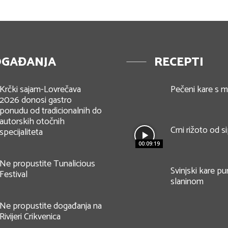
GAĐANJA
RECEPTI
Krčki sajam-Lovrečava
Pečeni kare s 
2026 donosi gastro
ponudu od tradicionalnih do
autorskih otočnih
Crni rižoto od s
specijaliteta
00:09:19
Ne propustite Tunalicious
Svinjski kare pu
Festival
slaninom
Ne propustite događanja na
Rivijeri Crikvenica