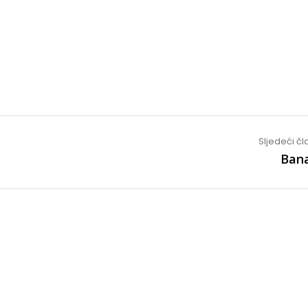
Sljedeći č
Ban