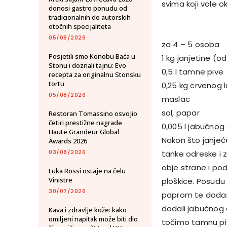
svima koji vole ok
donosi gastro ponudu od
tradicionalnih do autorskih
otočnih specijaliteta
05/08/2026
za 4 – 5 osoba
Posjetili smo Konobu Baća u
1 kg janjetine (o
Stonu i doznali tajnu: Evo
0,5 l tamne pive
recepta za originalnu Stonsku
tortu
0,25 kg crvenog 
05/08/2026
maslac
sol, papar
Restoran Tomassino osvojio
četiri prestižne nagrade
0,005 l jabučnog 
Haute Grandeur Global
Nakon što janjeć
Awards 2026
03/08/2026
tanke odreske i 
obje strane i pod
Luka Rossi ostaje na čelu
Vinistre
ploškice. Posudu
30/07/2026
paprom te dodam
dodali jabučnog o
Kava i zdravlje kože: kako
omiljeni napitak može biti dio
točimo tamnu pi