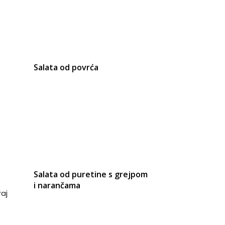
Salata od povrća
Salata od puretine s grejpom
i narančama
aj