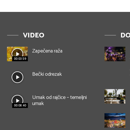
VIDEO
DO
Zapečena raža
00:03:59
Bečki odrezak
Umak od rajčice – temeljni
umak
00:08:40