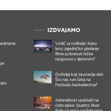
IZDVAJAMO
maslinama
Vodič za roditelje: Kako
kroz zajedničko gledanje
filma pokrenuti teške
razgovore s djetetom?
ipe
Doživljaj koji zaustavlja dah:
Što nas sve čeka na
njen
Festivalu kaskaderstva?
Adrenalinski spektakl na
četiri rijeke: Quattro River
Rally se vraća snažniji nego