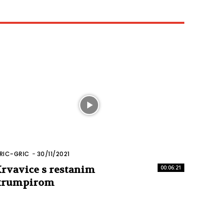
RIC-GRIC
-
30/11/2021
rvavice s restanim
00:06:21
krumpirom