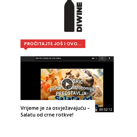
PROČITAJTE JOŠ I OVO...
Vrijeme je za osvježavajuću –
00:02:12
Salatu od crne rotkve!