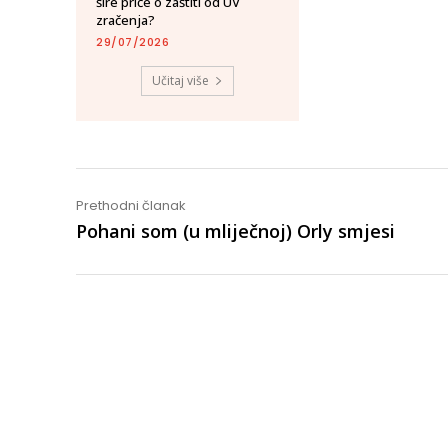
šire priče o zaštiti od UV
zračenja?
29/07/2026
Share
Učitaj više
Prethodni članak
Pohani som (u mliječnoj) Orly smjesi