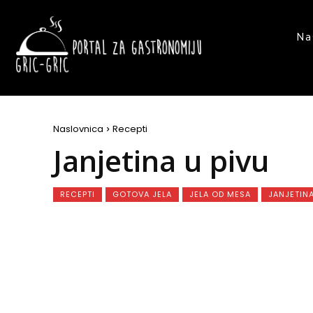
Na
Naslovnica
Recepti
Janjetina u pivu
RECEPTI
GOTOVA JELA
JELA OD MESA
JANJETIN