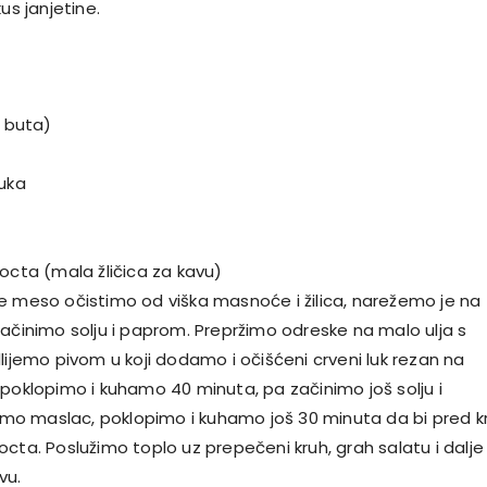
us janjetine.
d buta)
luka
octa (mala žličica za kavu)
e meso očistimo od viška masnoće i žilica, narežemo je na
začinimo solju i paprom. Prepržimo odreske na malo ulja s
lijemo pivom u koji dodamo i očišćeni crveni luk rezan na
 poklopimo i kuhamo 40 minuta, pa začinimo još solju i
o maslac, poklopimo i kuhamo još 30 minuta da bi pred kr
cta. Poslužimo toplo uz prepečeni kruh, grah salatu i dalje
vu.