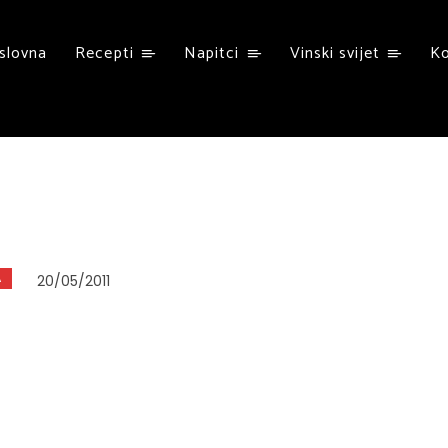
slovna
Recepti
Napitci
Vinski svijet
K
A
20/05/2011