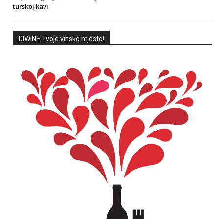
turskoj kavi
DIWINE Tvoje vinsko mjesto!