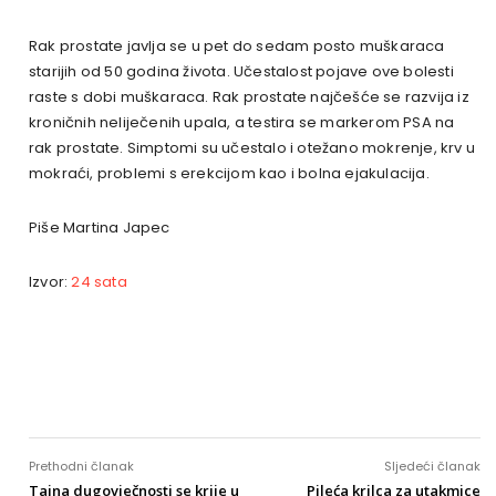
Rak prostate javlja se u pet do sedam posto muškaraca
starijih od 50 godina života. Učestalost pojave ove bolesti
raste s dobi muškaraca. Rak prostate najčešće se razvija iz
kroničnih neliječenih upala, a testira se markerom PSA na
rak prostate. Simptomi su učestalo i otežano mokrenje, krv u
mokraći, problemi s erekcijom kao i bolna ejakulacija.
Piše Martina Japec
Izvor:
24 sata
Prethodni članak
Sljedeći članak
Tajna dugovječnosti se krije u
Pileća krilca za utakmice