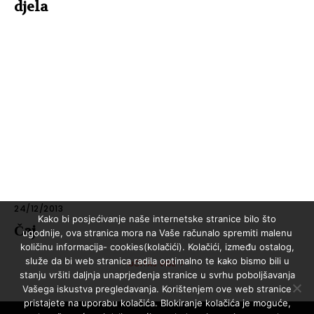
djela
24/12/2013
Kako bi posjećivanje naše internetske stranice bilo što
Čaj
ugodnije, ova stranica mora na Vaše računalo spremiti malenu
količinu informacija- cookies(kolačići). Kolačići, između ostalog,
služe da bi web stranica radila optimalno te kako bismo bili u
UČITAJ VIŠE
stanju vršiti daljnja unaprjeđenja stranice u svrhu poboljšavanja
Vašega iskustva pregledavanja. Korištenjem ove web stranice
pristajete na uporabu kolačića. Blokiranje kolačića je moguće,