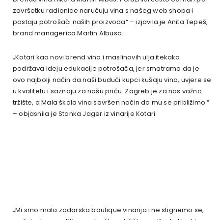
završetku radionice naručuju vina s našeg web shopa i
postaju potrošači naših proizvoda“ – izjavila je Anita Tepeš,
brand managerica Martin Albusa.
„Kotari kao novi brend vina i maslinovih ulja itekako
podržava ideju edukacije potrošača, jer smatramo da je
ovo najbolji način da naši budući kupci kušaju vina, uvjere se
u kvalitetu i saznaju za našu priču. Zagreb je za nas važno
tržište, a Mala škola vina savršen način da mu se približimo.“
– objasnila je Stanka Jager iz vinarije Kotari.
„Mi smo mala zadarska boutique vinarija i ne stignemo se,