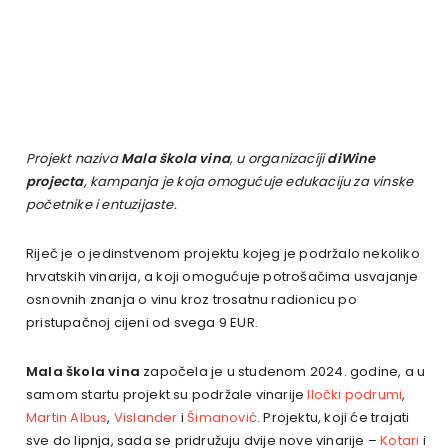
Projekt naziva
Mala škola vina
, u organizaciji
diWine
projecta
, kampanja je koja omogućuje edukaciju za vinske
početnike i entuzijaste.
Riječ je o jedinstvenom projektu kojeg je podržalo nekoliko
hrvatskih vinarija, a koji omogućuje potrošačima usvajanje
osnovnih znanja o vinu kroz trosatnu radionicu po
pristupačnoj cijeni od svega 9 EUR.
Mala škola vina
započela je u studenom 2024. godine, a u
samom startu projekt su podržale vinarije
Iločki podrumi
,
Martin Albus
,
Vislander
i
Šimanović
. Projektu, koji će trajati
sve do lipnja, sada se pridružuju dvije nove vinarije –
Kotari
i