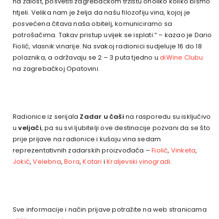
na žalost, posvetiti zagrebačkom tržištu onoliko koliko bismo
htjeli. Velika nam je želja da našu filozofiju vina, kojoj je
posvećena čitava naša obitelj, komuniciramo sa
potrošačima. Takav pristup uvijek se isplati.“ – kazao je Dario
Fiolić, vlasnik vinarije. Na svakoj radionici sudjeluje 16 do 18
polaznika, a održavaju se 2 – 3 puta tjedno u
diWine Clubu
na zagrebačkoj Opatovini.
Radionice iz serijala
Zadar u čaši
na rasporedu su isključivo
u
veljači
, pa su svi ljubitelji ove destinacije pozvani da se što
prije prijave na radionice i kušaju vina sedam
reprezentativnih zadarskih proizvođača –
Fiolić
,
Vinketa
,
Jokić
,
Velebna
,
Bora
,
Kotari
i
Kraljevski vinogradi
.
Sve informacije i način prijave potražite na web stranicama