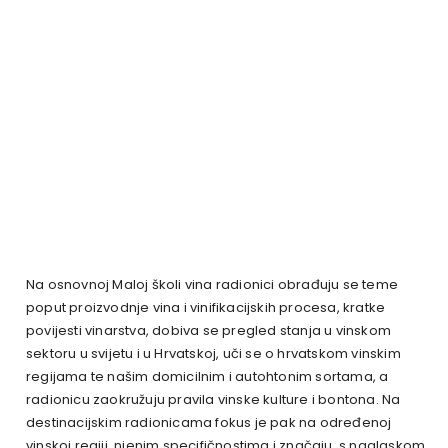
Na osnovnoj Maloj školi vina radionici obrađuju se teme
poput proizvodnje vina i vinifikacijskih procesa, kratke
povijesti vinarstva, dobiva se pregled stanja u vinskom
sektoru u svijetu i u Hrvatskoj, uči se o hrvatskom vinskim
regijama te našim domicilnim i autohtonim sortama, a
radionicu zaokružuju pravila vinske kulture i bontona. Na
destinacijskim radionicama fokus je pak na određenoj
vinskoj regiji, njenim specifičnostima i značaju, s naglaskom