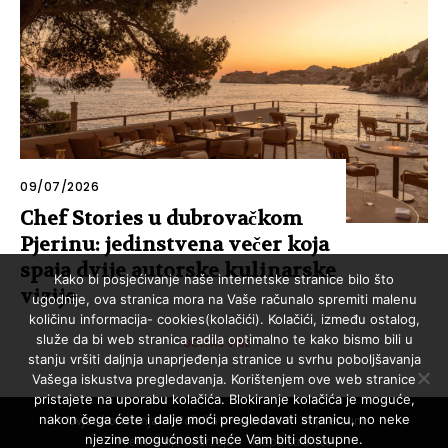
09/07/2026
Chef Stories u dubrovačkom
Pjerinu: jedinstvena večer koja
spaja dvije autorske kulinarske
Kako bi posjećivanje naše internetske stranice bilo što
vizije
ugodnije, ova stranica mora na Vaše računalo spremiti malenu
količinu informacija- cookies(kolačići). Kolačići, između ostalog,
služe da bi web stranica radila optimalno te kako bismo bili u
UČITAJ VIŠE
stanju vršiti daljnja unaprjeđenja stranice u svrhu poboljšavanja
Vašega iskustva pregledavanja. Korištenjem ove web stranice
pristajete na uporabu kolačića. Blokiranje kolačića je moguće,
nakon čega ćete i dalje moći pregledavati stranicu, no neke
Uvjeti korištenja
Politika privatnosti
Impressum
njezine mogućnosti neće Vam biti dostupne.
Prenošenje sadržaja
Mapa stranice