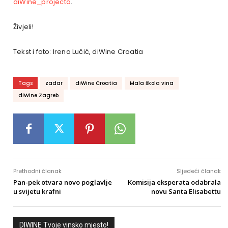
diWine_projecta
.
Živjeli!
Tekst i foto: Irena Lučić, diWine Croatia
Tags
zadar
diWine Croatia
Mala škola vina
diWine Zagreb
Prethodni članak
Sljedeći članak
Pan-pek otvara novo poglavlje
Komisija eksperata odabrala
u svijetu krafni
novu Santa Elisabettu
DIWINE Tvoje vinsko mjesto!