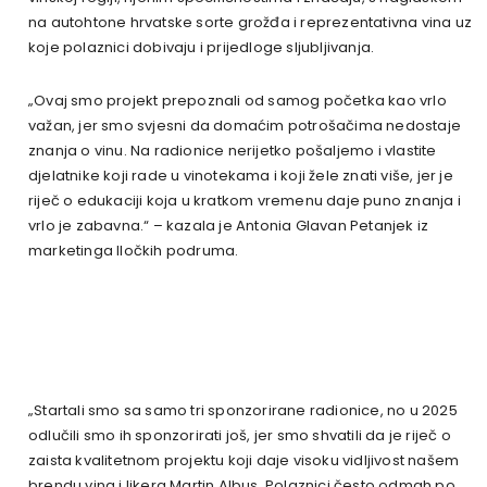
na autohtone hrvatske sorte grožđa i reprezentativna vina uz
koje polaznici dobivaju i prijedloge sljubljivanja.
„Ovaj smo projekt prepoznali od samog početka kao vrlo
važan, jer smo svjesni da domaćim potrošačima nedostaje
znanja o vinu. Na radionice nerijetko pošaljemo i vlastite
djelatnike koji rade u vinotekama i koji žele znati više, jer je
riječ o edukaciji koja u kratkom vremenu daje puno znanja i
vrlo je zabavna.“ – kazala je Antonia Glavan Petanjek iz
marketinga Iločkih podruma.
„Startali smo sa samo tri sponzorirane radionice, no u 2025
odlučili smo ih sponzorirati još, jer smo shvatili da je riječ o
zaista kvalitetnom projektu koji daje visoku vidljivost našem
brendu vina i likera Martin Albus. Polaznici često odmah po