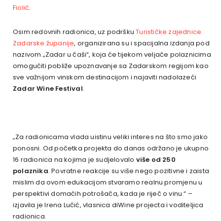
Fiolić
.
Osim redovnih radionica, uz podršku
Turističke zajednice
Zadarske županije
, organizirana su i spacijalna izdanja pod
nazivom „Zadar u čaši“, koja će tijekom veljače polaznicima
omogućiti pobliže upoznavanje sa Zadarskom regijom kao
sve važnijom vinskom destinacijom i najaviti nadolazeći
Zadar Wine Festival
.
„Za radionicama vlada uistinu veliki interes na što smo jako
ponosni. Od početka projekta do danas održano je ukupno
16 radionica na kojima je sudjelovalo
više od
250
polaznika
. Povratne reakcije su više nego pozitivne i zaista
mislim da ovom edukacijom stvaramo realnu promjenu u
perspektivi domaćih potrošača, kada je riječ o vinu.“ –
izjavila je Irena Lučić, vlasnica diWine projecta i voditeljica
radionica.