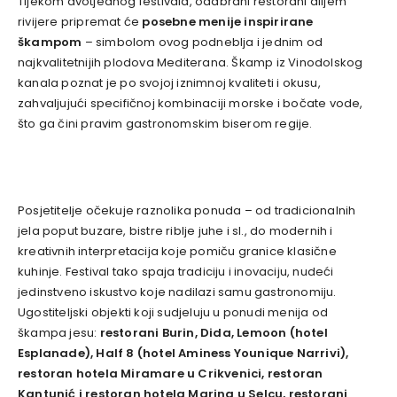
Tijekom dvotjednog festivala, odabrani restorani diljem
rivijere pripremat će
posebne menije inspirirane
škampom
– simbolom ovog podneblja i jednim od
najkvalitetnijih plodova Mediterana. Škamp iz Vinodolskog
kanala poznat je po svojoj iznimnoj kvaliteti i okusu,
zahvaljujući specifičnoj kombinaciji morske i bočate vode,
što ga čini pravim gastronomskim biserom regije.
Posjetitelje očekuje raznolika ponuda – od tradicionalnih
jela poput buzare, bistre riblje juhe i sl., do modernih i
kreativnih interpretacija koje pomiču granice klasične
kuhinje. Festival tako spaja tradiciju i inovaciju, nudeći
jedinstveno iskustvo koje nadilazi samu gastronomiju.
Ugostiteljski objekti koji sudjeluju u ponudi menija od
škampa jesu:
restorani Burin, Dida, Lemoon (hotel
Esplanade), Half 8 (hotel Aminess Younique Narrivi),
restoran hotela Miramare u Crikvenici, restoran
Kantunić i restoran hotela Marina u Selcu, restorani