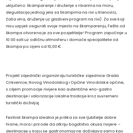
uključeno: škamparenje i druženje s ribarima na moru,
degustacija jednog jela sa škampima na rivi u Klenovici,
čaša vina, druženje uz glazbeni program na rivi). Za sve koji
nisu uspjeli osigurati svoje mjesto na škamparenju, Fešta od
škampa otvorena je za sve posjetitelje! Program započinje u
10:00 sati uz odličnu atmosferu i domaće specijalitete od
škampa po cijeni od 10,00 € .
Projekt zajednički organiziraju turističke zajednice Grada
Crikvenice, Novog Vinodolskog i Općine Vinodolske općine,
s ciljem promocije rivijere kao autentične eno-gastro
destinacije i valorizacije lokalne tradicije kroz suvremeni
turistički doživljaj.
Festival škampa idealna je prilika za sve ljubitelje dobre
hrane, mora i prirode da otkriju bogatstvo okusa rivijere –
destinacije u kojoj se gastronomija ne doživljava samo kao