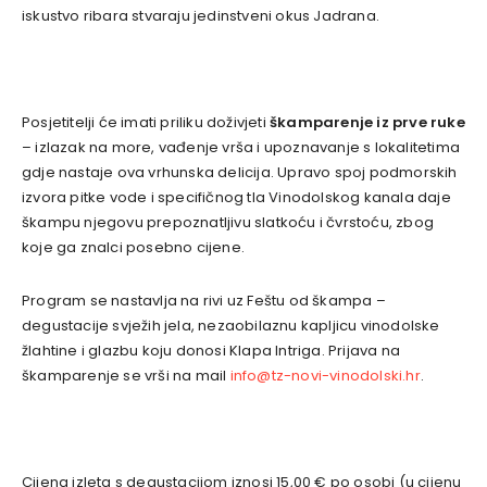
iskustvo ribara stvaraju jedinstveni okus Jadrana.
Posjetitelji će imati priliku doživjeti
škamparenje iz prve ruke
– izlazak na more, vađenje vrša i upoznavanje s lokalitetima
gdje nastaje ova vrhunska delicija. Upravo spoj podmorskih
izvora pitke vode i specifičnog tla Vinodolskog kanala daje
škampu njegovu prepoznatljivu slatkoću i čvrstoću, zbog
koje ga znalci posebno cijene.
Program se nastavlja na rivi uz Feštu od škampa –
degustacije svježih jela, nezaobilaznu kapljicu vinodolske
žlahtine i glazbu koju donosi Klapa Intriga. Prijava na
škamparenje se vrši na mail
info@tz-novi-vinodolski.hr
.
Cijena izleta s degustacijom iznosi 15,00 € po osobi (u cijenu