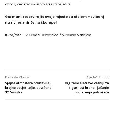
obrok, već kao iskustvo za sva osjetila.
Gurmani, rezervirajte svoje mjesto za stolom – svibanj
na rivijeri miriše na škampe!
Izvor/foto: TZ Grada Crikvenica / Miroslav Matejčić
Prethodni članak
Sljedeći članak
Sjajna atmosfera oduševila
Digitalni alati sve važniji za
brojne posjetitelje, završena
sigurnost hrane i jačanje
32. Vinistra
povjerenja potrošača