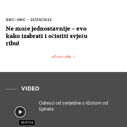
GRIC-GRIC
-
23/09/2022
Ne može jednostavnije – evo
kako izabrati i očistiti svježu
ribu!
UČITAJ VIŠE
VIDEO
Odresci od svinjetine s rižotom od
špinata
00:07:54