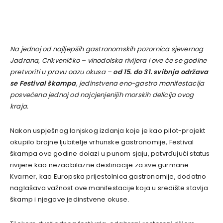
Na jednoj od najljepših gastronomskih pozornica sjevernog
Jadrana, Crikveničko – vinodolska rivijera i ove će se godine
pretvoriti u pravu oazu okusa –
od 15. do 31. svibnja održava
se Festival škampa
, jedinstvena eno-gastro manifestacija
posvećena jednoj od najcjenjenijih morskih delicija ovog
kraja.
Nakon uspješnog lanjskog izdanja koje je kao pilot-projekt
okupilo brojne ljubitelje vrhunske gastronomije, Festival
škampa ove godine dolazi u punom sjaju, potvrđujući status
rivijere kao nezaobilazne destinacije za sve gurmane.
Kvarner, kao Europska prijestolnica gastronomije, dodatno
naglašava važnost ove manifestacije koja u središte stavlja
škamp i njegove jedinstvene okuse.