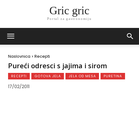
Gric gric
Portal za gastronomiju
Naslovnica
Recepti
Pureći odresci s jajima i sirom
RECEPTI
GOTOVA JELA
JELA OD MESA
PURETINA
17/02/2011