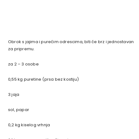
Obrok s jajima i purećim odrescima, biti će brz i jednostavan
za pripremu.
za 2 – 3 osobe
0,55 kg puretine (prsa bez kostiju)
3 jaja
sol, papar
0,2 kg kiselog vrhnja