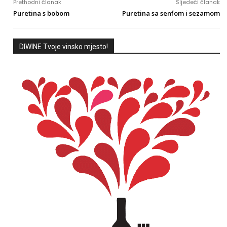
Prethodni članak
Sljedeći članak
Puretina s bobom
Puretina sa senfom i sezamom
DIWINE Tvoje vinsko mjesto!