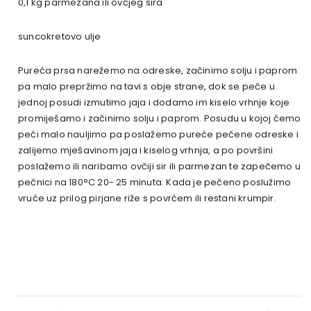
0,1 kg parmezana ili ovčjeg sira
suncokretovo ulje
Pureća prsa narežemo na odreske, začinimo solju i paprom
pa malo prepržimo na tavi s obje strane, dok se peče u
jednoj posudi izmutimo jaja i dodamo im kiselo vrhnje koje
promiješamo i začinimo solju i paprom. Posudu u kojoj ćemo
peći malo nauljimo pa poslažemo pureće pečene odreske i
zalijemo mješavinom jaja i kiselog vrhnja, a po površini
poslažemo ili naribamo ovčiji sir ili parmezan te zapečemo u
pečnici na 180°C 20- 25 minuta. Kada je pečeno poslužimo
vruće uz prilog pirjane riže s povrćem ili restani krumpir.