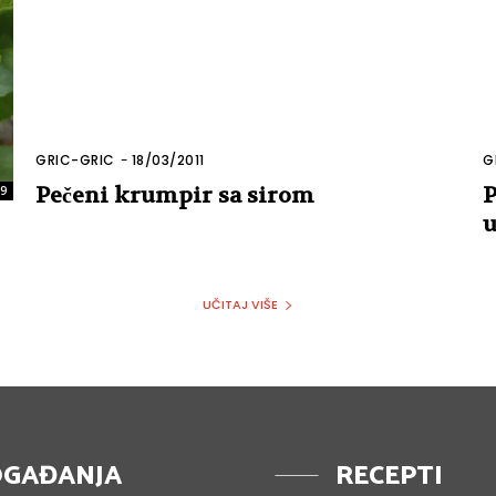
GRIC-GRIC
-
18/03/2011
G
Pečeni krumpir sa sirom
P
59
UČITAJ VIŠE
GAĐANJA
RECEPTI