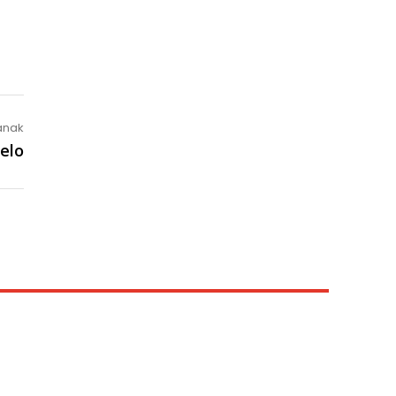
lanak
elo