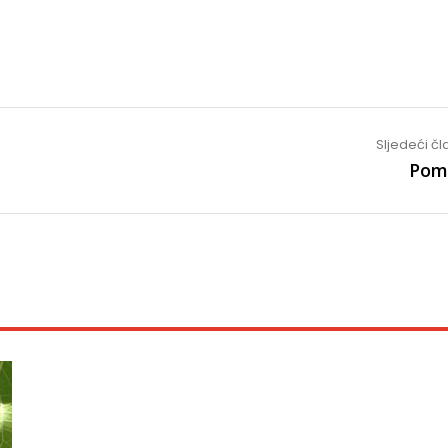
Sljedeći č
Pom