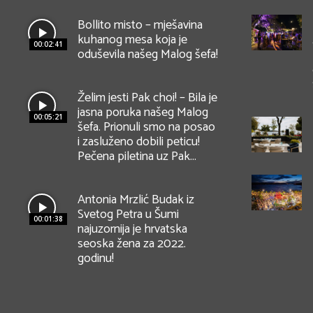
Bollito misto – mješavina
kuhanog mesa koja je
00:02:41
oduševila našeg Malog šefa!
Želim jesti Pak choi! – Bila je
jasna poruka našeg Malog
00:05:21
šefa. Prionuli smo na posao
i zasluženo dobili peticu!
Pečena piletina uz Pak...
Antonia Mrzlić Budak iz
Svetog Petra u Šumi
00:01:38
najuzornija je hrvatska
seoska žena za 2022.
godinu!