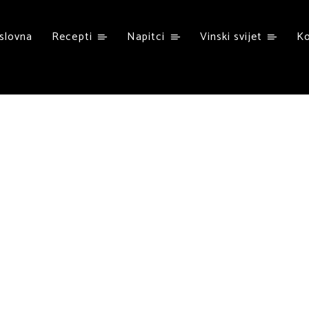
slovna
Recepti
Napitci
Vinski svijet
K