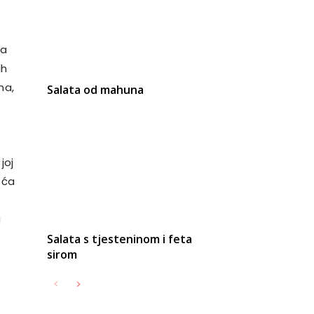
ca
ih
na,
Salata od mahuna
joj
šća
o
a
Salata s tjesteninom i feta
sirom