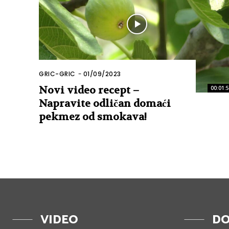
GRIC-GRIC
-
01/09/2023
Novi video recept –
00:01:
Napravite odličan domaći
pekmez od smokava!
VIDEO
DO