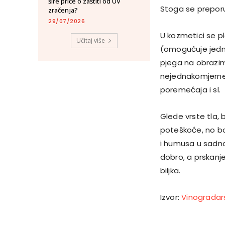
šire priče o zaštiti od UV
Stoga se preporu
zračenja?
29/07/2026
U kozmetici se p
Učitaj više
(omogućuje jedn
pjega na obrazima
nejednakomjerne 
poremećaja i sl.
Glede vrste tla, 
poteškoće, no bol
i humusa u sadno
dobro, a prskanj
biljka.
Izvor:
Vinogradar