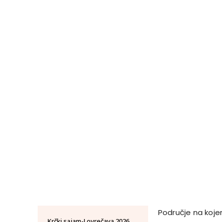
Područje na koje
Krčki sajam-Lovrečava 2026