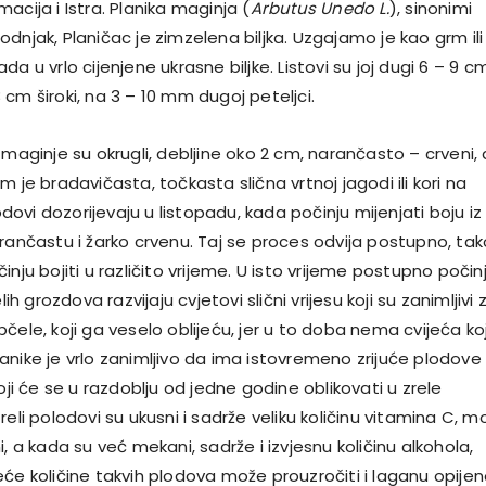
acija i Istra. Planika maginja (
Arbutus Unedo L.
), sinonimi
dnjak, Planičac je zimzelena biljka. Uzgajamo je kao grm ili
a u vrlo cijenjene ukrasne biljke. Listovi su joj dugi 6 – 9 c
– 3 cm široki, na 3 – 10 mm dugoj peteljci.
 maginje su okrugli, debljine oko 2 cm, narančasto – crveni, 
m je bradavičasta, točkasta slična vrtnoj jagodi ili kori na
lodovi dozorijevaju u listopadu, kada počinju mijenjati boju iz
rančastu i žarko crvenu. Taj se proces odvija postupno, tak
nju bojiti u različito vrijeme. U isto vrijeme postupno počinj
lih grozdova razvijaju cvjetovi slični vrijesu koji su zanimljivi 
čele, koji ga veselo oblijeću, jer u to doba nema cvijeća ko
nike je vrlo zanimljivo da ima istovremeno zrijuće plodove 
koji će se u razdoblju od jedne godine oblikovati u zrele
reli polodovi su ukusni i sadrže veliku količinu vitamina C, 
i, a kada su već mekani, sadrže i izvjesnu količinu alkohola,
će količine takvih plodova može prouzročiti i laganu opijen