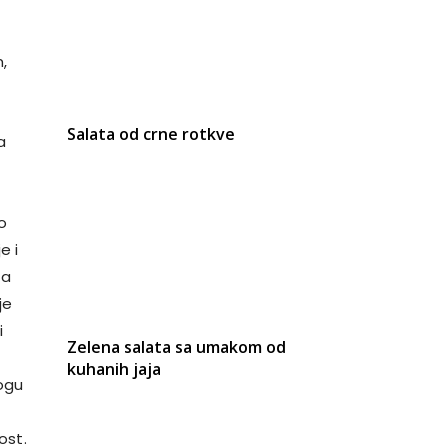
m,
Salata od crne rotkve
a
o
e i
za
je
i
Zelena salata sa umakom od
kuhanih jaja
mogu
ost.