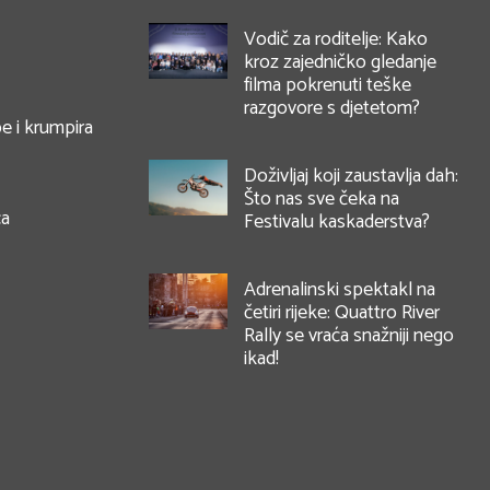
Vodič za roditelje: Kako
kroz zajedničko gledanje
filma pokrenuti teške
razgovore s djetetom?
e i krumpira
Doživljaj koji zaustavlja dah:
Što nas sve čeka na
ca
Festivalu kaskaderstva?
Adrenalinski spektakl na
četiri rijeke: Quattro River
Rally se vraća snažniji nego
ikad!