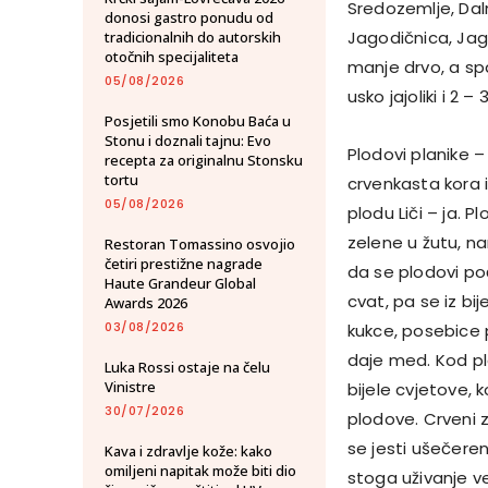
Sredozemlje, Dalm
donosi gastro ponudu od
Jagodičnica, Jago
tradicionalnih do autorskih
otočnih specijaliteta
manje drvo, a spad
05/08/2026
usko jajoliki i 2 
Posjetili smo Konobu Baća u
Stonu i doznali tajnu: Evo
Plodovi planike –
recepta za originalnu Stonsku
tortu
crvenkasta kora i
05/08/2026
plodu Liči – ja. P
zelene u žutu, na
Restoran Tomassino osvojio
četiri prestižne nagrade
da se plodovi poči
Haute Grandeur Global
cvat, pa se iz bije
Awards 2026
03/08/2026
kukce, posebice p
daje med. Kod pla
Luka Rossi ostaje na čelu
Vinistre
bijele cvjetove, 
30/07/2026
plodove. Crveni z
se jesti ušečeren
Kava i zdravlje kože: kako
omiljeni napitak može biti dio
stoga uživanje ve