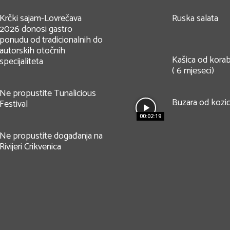
Krčki sajam-Lovrečava
Ruska salata
2026 donosi gastro
ponudu od tradicionalnih do
autorskih otočnih
Kašica od korab
specijaliteta
( 6 mjeseci)
Ne propustite Tunalicious
Buzara od kozi
Festival
00:02:19
Ne propustite događanja na
Rivijeri Crikvenica