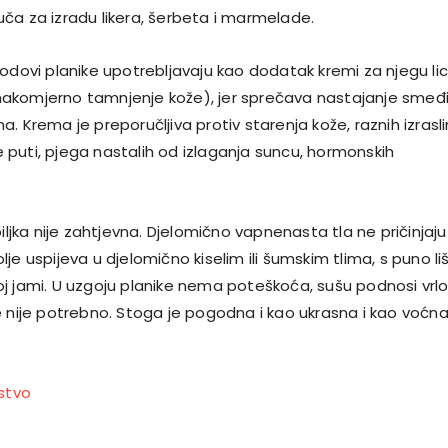
ča za izradu likera, šerbeta i marmelade.
lodovi planike upotrebljavaju kao dodatak kremi za njegu li
akomjerno tamnjenje kože), jer sprečava nastajanje smeđ
. Krema je preporučljiva protiv starenja kože, raznih izrasli
puti, pjega nastalih od izlaganja suncu, hormonskih
biljka nije zahtjevna. Djelomično vapnenasta tla ne pričinjaju 
je uspijeva u djelomično kiselim ili šumskim tlima, s puno li
j jami. U uzgoju planike nema poteškoća, sušu podnosi vrl
e nije potrebno. Stoga je pogodna i kao ukrasna i kao voćn
stvo