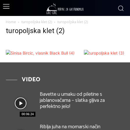
Home
turopoljska klet (2)
turopoljska klet (2)
turopoljska klet (2)
VIDEO
Bavette u umaku od piletine s
jablanovačama – slatka gljiva za
perfektno jelo!
00:06:24
Riblja juha na mornarski način