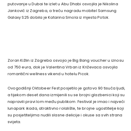
putovanje u Dubai te izlet u Abu Dhabi osvojila je Nikolina
Janković iz Zagreba, a treću nagradu mobitel Samsung
Galaxy S25 dobila je Katarina Smola iz mjesta Potok.
Zoran Kižlin iz Zagreba osvojio je Big Bang voucher u iznosu
od 750 eura, dok je Valentina Vrban iz Križevaca osvojila
romantični wellness vikend u hotelu Picok.
Ovogodišnji Oktobeer Fest posjetilo je gotovo 90 tisuća ljudi,
a tijekom deset dana izmijenili su se brojni glazbenici koji su
napravili pravi lom među publikom. Festival je imao i najveći
lunapark ikada, atraktivno rolalište, te brojne ugostitelje koji
su posjetiteljima nudili slasne delicije i okuse sa svih strana
svijeta.