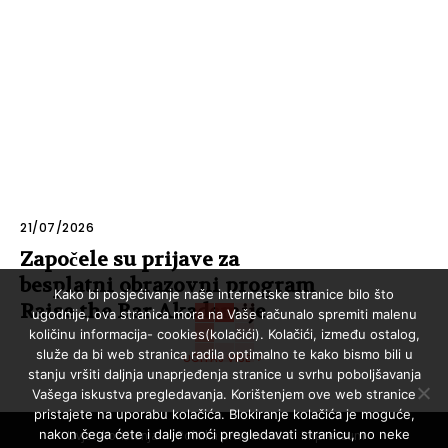
21/07/2026
Započele su prijave za
besplatni obrazovni program
Kako bi posjećivanje naše internetske stranice bilo što
Raise the Bar Akademije
ugodnije, ova stranica mora na Vaše računalo spremiti malenu
količinu informacija- cookies(kolačići). Kolačići, između ostalog,
služe da bi web stranica radila optimalno te kako bismo bili u
UČITAJ VIŠE
stanju vršiti daljnja unaprjeđenja stranice u svrhu poboljšavanja
Vašega iskustva pregledavanja. Korištenjem ove web stranice
pristajete na uporabu kolačića. Blokiranje kolačića je moguće,
nakon čega ćete i dalje moći pregledavati stranicu, no neke
Uvjeti korištenja
Politika privatnosti
Impressum