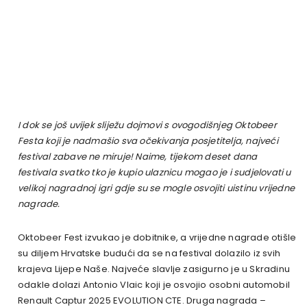
I dok se još uvijek sliježu dojmovi s ovogodišnjeg Oktobeer
Festa koji je nadmašio sva očekivanja posjetitelja, najveći
festival zabave ne miruje! Naime, tijekom deset dana
festivala svatko tko je kupio ulaznicu mogao je i sudjelovati u
velikoj nagradnoj igri gdje su se mogle osvojiti uistinu vrijedne
nagrade.
Oktobeer Fest izvukao je dobitnike, a vrijedne nagrade otišle
su diljem Hrvatske budući da se na festival dolazilo iz svih
krajeva Lijepe Naše. Najveće slavlje zasigurno je u Skradinu
odakle dolazi Antonio Vlaic koji je osvojio osobni automobil
Renault Captur 2025 EVOLUTION CTE. Druga nagrada –