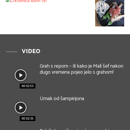
VIDEO
Grah s repom – ili kako je Mali šef nakon
dugo vremena pojeo jelo s grahom!
00:02:53
Umak od šampinjona
00:02:35