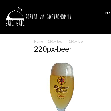
Na
Home
220px-beer
220px-beer
220px-beer