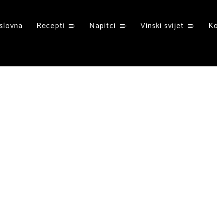
slovna
Recepti
Napitci
Vinski svijet
K