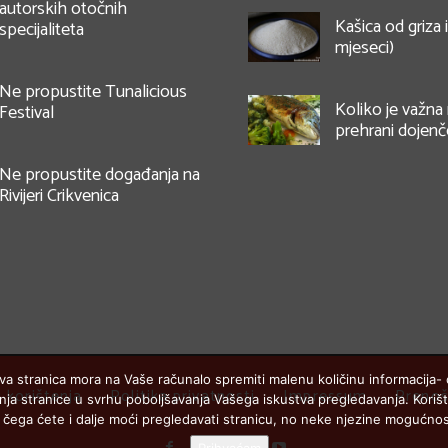
autorskih otočnih
Kašica od griza 
specijaliteta
mjeseci)
Ne propustite Tunalicious
Koliko je važna 
Festival
prehrani dojenč
Ne propustite događanja na
Rivijeri Crikvenica
va stranica mora na Vaše računalo spremiti malenu količinu informacija- c
i korištenja
Politika privatnosti
Impressum
Prenoš
eđenja stranice u svrhu poboljšavanja Vašega iskustva pregledavanja. Kori
 čega ćete i dalje moći pregledavati stranicu, no neke njezine mogućnos