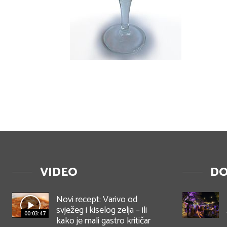
VIDEO
DO
Novi recept: Varivo od
svježeg i kiselog zelja – ili
00:03:47
kako je mali gastro kritičar