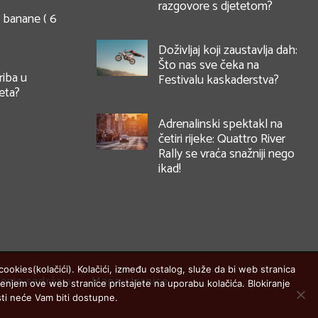
razgovore s djetetom?
i banane ( 6
Doživljaj koji zaustavlja dah:
Što nas sve čeka na
riba u
Festivalu kaskaderstva?
eta?
Adrenalinski spektakl na
četiri rijeke: Quattro River
Rally se vraća snažniji nego
ikad!
ookies(kolačići). Kolačići, između ostalog, služe da bi web stranica
enje sadržaja
Mapa stranice
štenjem ove web stranice pristajete na uporabu kolačića. Blokiranje
ti neće Vam biti dostupne.