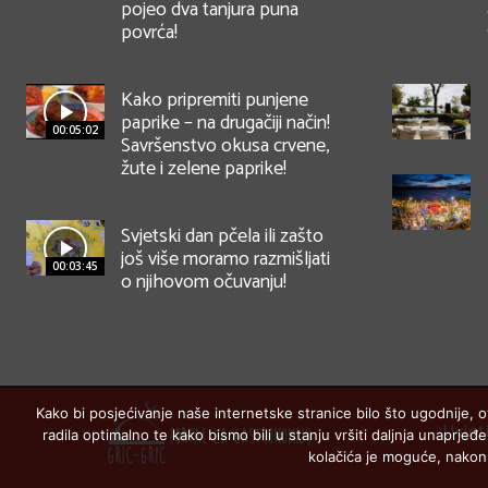
pojeo dva tanjura puna
povrća!
Kako pripremiti punjene
paprike – na drugačiji način!
00:05:02
Savršenstvo okusa crvene,
žute i zelene paprike!
Svjetski dan pčela ili zašto
još više moramo razmišljati
00:03:45
o njihovom očuvanju!
Kako bi posjećivanje naše internetske stranice bilo što ugodnije, o
Uvjet
radila optimalno te kako bismo bili u stanju vršiti daljnja unaprj
kolačića je moguće, nakon