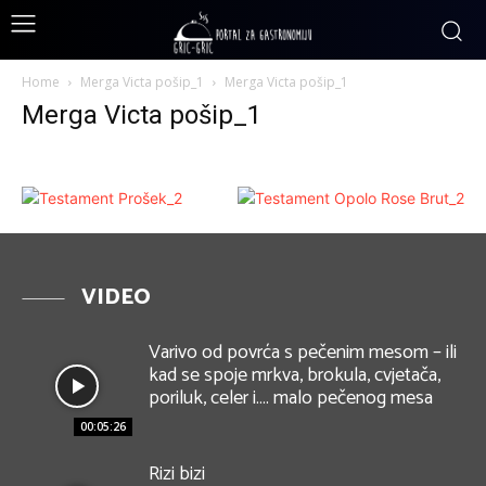
Home
Merga Victa pošip_1
Merga Victa pošip_1
Merga Victa pošip_1
VIDEO
Varivo od povrća s pečenim mesom – ili
kad se spoje mrkva, brokula, cvjetača,
poriluk, celer i…. malo pečenog mesa
00:05:26
Rizi bizi