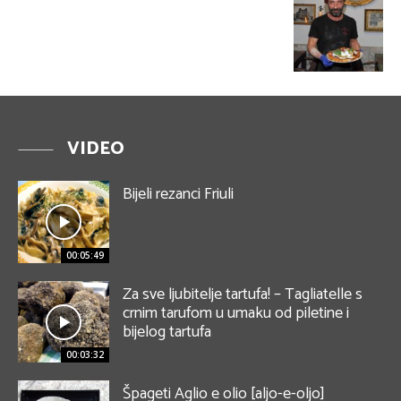
VIDEO
Bijeli rezanci Friuli
00:05:49
Za sve ljubitelje tartufa! – Tagliatelle s
crnim tarufom u umaku od piletine i
bijelog tartufa
00:03:32
Špageti Aglio e olio [aljo-e-oljo]