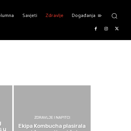
olumna
Savjeti
Zdravlje
Događanja
ZDRAVLJE I NAPITCI
g
Ekipa Kombucha plasirala
s u