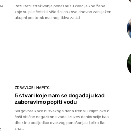
ez
Rezultati istraživanja pokazali su kako je kod žena
koje su pile četiri ili više šalica kave dnevno zabilježen
ukupni postotak masnog tkiva za 4,1...
ZDRAVLJE I NAPITCI
5 stvari koje nam se događaju kad
zaboravimo popiti vodu
Svi govore kako bi svakoga dana trebali unijeti oko 8
čaši obične negazirane vode. Izuzev dehidracije kao
direktne posljedice ovakvog ponašanja, rijetko tko
zna...
z