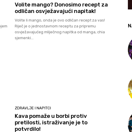
Volite mango? Donosimo recept za
odličan osvježavajući napitak!
Volite li mango, onda je ovo odličan recept za vas!
N
kojem
Riječ je o jednostavnom receptu za pripremu
osvježavajućeg mliječnog napitka od manga, chia
sjemenki...
ZDRAVLJE I NAPITCI
Kava pomaže u borbi protiv
pretilosti, istraživanje je to
potvrdilo!