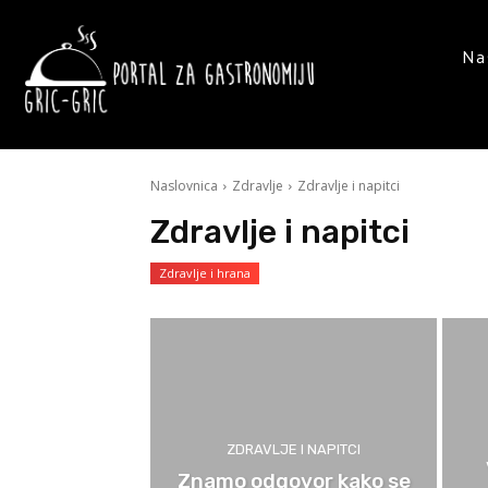
Na
Naslovnica
Zdravlje
Zdravlje i napitci
Zdravlje i napitci
Zdravlje i hrana
ZDRAVLJE I NAPITCI
Znamo odgovor kako se