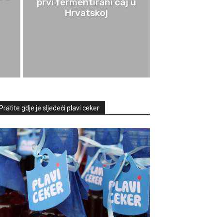
prvi fermentirani čaj u
Hrvatskoj
Pratite gdje je sljedeći plavi ceker