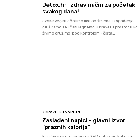
Detox.hr- zdrav način za početak
svakog dana!
Svake večeri očistimo lice od šminke i zagađenja,
otuširamo se i čisti legnemo u krevet. I prostor u 
živimo družimo 'pod kontrolom'- čista...
ZDRAVLJE I NAPITCI
Zaslađeni napici – glavni izvor
“praznih kalorija”
Istraživanje provedeno u SAD pokazuje kako su