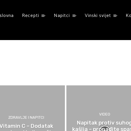
slovna
Recepti
Napitci
Vinski svijet
K
VIDEO
ZDRAVLJE I NAPITCI
Napitak protiv suho
Vitamin C – Dodatak
kašlja – pronađite spa