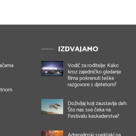
IZDVAJAMO
vačama
Vodič za roditelje: Kako
kroz zajedničko gledanje
filma pokrenuti teške
razgovore s djetetom?
antnom
Doživljaj koji zaustavlja dah:
Što nas sve čeka na
Festivalu kaskaderstva?
Adrenalinski spektakl na