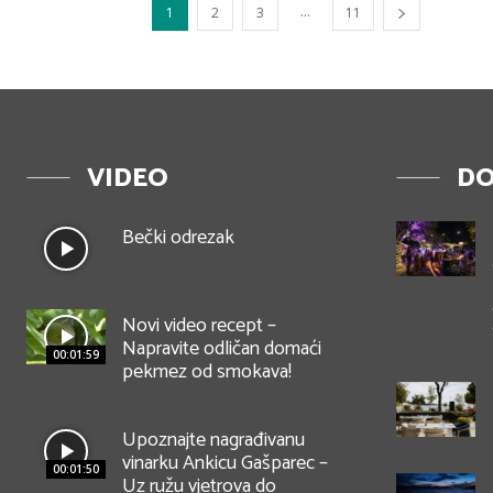
...
1
2
3
11
VIDEO
DO
Bečki odrezak
Novi video recept –
Napravite odličan domaći
00:01:59
pekmez od smokava!
Upoznajte nagrađivanu
vinarku Ankicu Gašparec –
00:01:50
Uz ružu vjetrova do