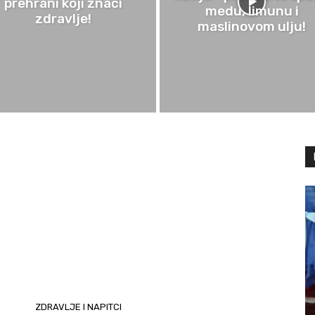
prehrani koji znači
medu, limunu i
zdravlje!
maslinovom ulju!
ZDRAVLJE I NAPITCI