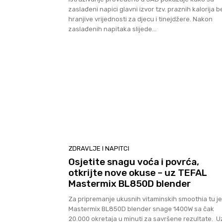
zaslađeni napici glavni izvor tzv. praznih kalorija b
hranjive vrijednosti za djecu i tinejdžere. Nakon
zaslađenih napitaka slijede...
ZDRAVLJE I NAPITCI
Osjetite snagu voća i povrća,
otkrijte nove okuse – uz TEFAL
Mastermix BL850D blender
Za pripremanje ukusnih vitaminskih smoothia tu je
Mastermix BL850D blender snage 1400W sa čak
20.000 okretaja u minuti za savršene rezultate. U