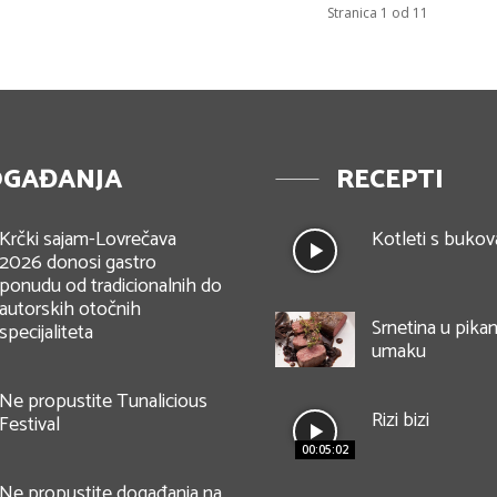
Stranica 1 od 11
GAĐANJA
RECEPTI
Krčki sajam-Lovrečava
Kotleti s buko
2026 donosi gastro
ponudu od tradicionalnih do
autorskih otočnih
Srnetina u pik
specijaliteta
umaku
Ne propustite Tunalicious
Rizi bizi
Festival
00:05:02
Ne propustite događanja na