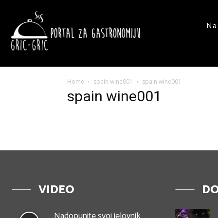
Na
Home
spain wine001
spain wine001
spain wine001
VIDEO
DO
Nadopunite svoj jelovnik