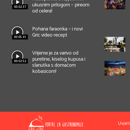
ukusnim prilogom – pireom
00:02:37
od celera!
Pohana faraonka – i novi
Gric video recept
00:05:41
Vrijeme je za varivo od
puretine, kiselog kupusa i
00:02:52
slanutka s domaćom
kobasicom!
Uvjet