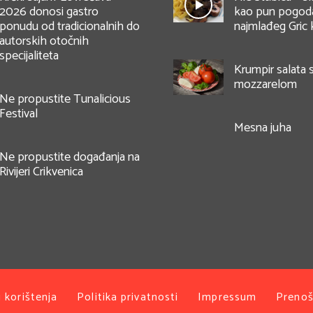
2026 donosi gastro
kao pun pogod
ponudu od tradicionalnih do
najmlađeg Gric k
autorskih otočnih
specijaliteta
Krumpir salata 
mozzarelom
Ne propustite Tunalicious
Festival
Mesna juha
Ne propustite događanja na
Rivijeri Crikvenica
i korištenja
Politika privatnosti
Impressum
Prenoš