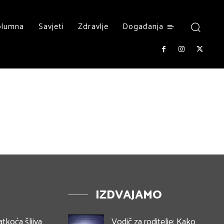
olumna
Savjeti
Zdravlje
Događanja
IZDVAJAMO
atkoća šljiva
Vodič za roditelje: Kako