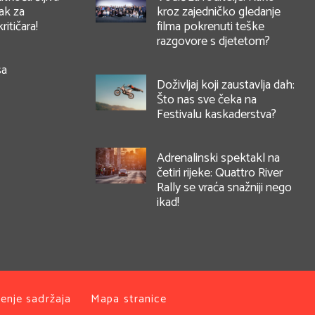
ak za
kroz zajedničko gledanje
ritičara!
filma pokrenuti teške
razgovore s djetetom?
sa
Doživljaj koji zaustavlja dah:
Što nas sve čeka na
Festivalu kaskaderstva?
Adrenalinski spektakl na
četiri rijeke: Quattro River
Rally se vraća snažniji nego
ikad!
enje sadržaja
Mapa stranice