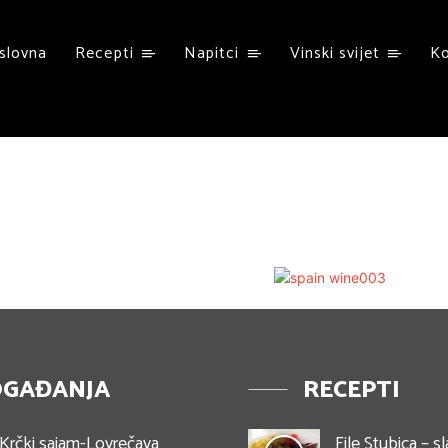
slovna
Recepti
Napitci
Vinski svijet
K
GAĐANJA
RECEPTI
Krčki sajam-Lovrečava
File Stubica – sl