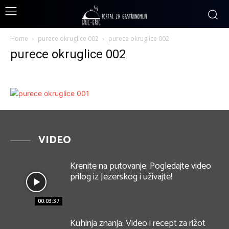
Home
purece okruglice 002
purece okruglice 002
purece okruglice 002
VIDEO
Krenite na putovanje: Pogledajte video
prilog iz Jezerskog i uživajte!
00:03:37
Kuhinja znanja: Video i recept za rižot