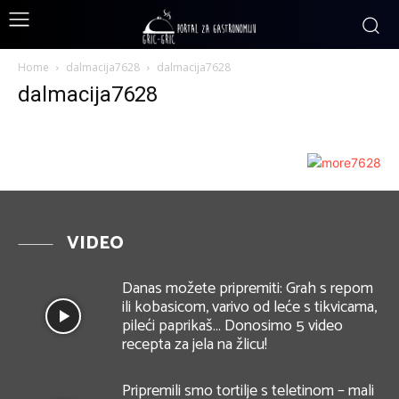
Home
dalmacija7628
dalmacija7628
dalmacija7628
VIDEO
Danas možete pripremiti: Grah s repom
ili kobasicom, varivo od leće s tikvicama,
pileći paprikaš… Donosimo 5 video
recepta za jela na žlicu!
Pripremili smo tortilje s teletinom – mali