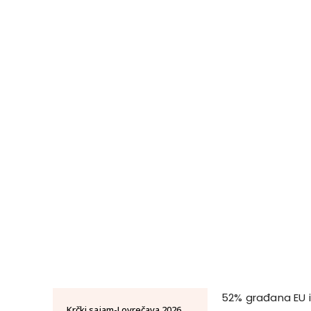
52% građana EU im
Krčki sajam-Lovrečava 2026