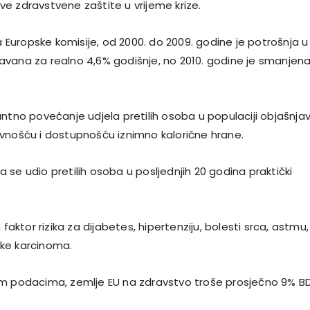
e zdravstvene zaštite u vrijeme krize.
uropske komisije, od 2000. do 2009. godine je potrošnja u
vana za realno 4,6% godišnje, no 2010. godine je smanjen
antno povećanje udjela pretilih osoba u populaciji objašnja
vnošću i dostupnošću iznimno kalorične hrane.
se udio pretilih osoba u posljednjih 20 godina praktički
 faktor rizika za dijabetes, hipertenziju, bolesti srca, astmu,
like karcinoma.
im podacima, zemlje EU na zdravstvo troše prosječno 9% B