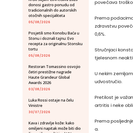
povećava troškov
donosi gastro ponudu od
tradicionalnih do autorskih
otočnih specijaliteta
Prema podacima E
05/08/2026
zdravstvu poveća
Posjetili smo Konobu Baća u
0,6%.
Stonu i doznali tajnu: Evo
recepta za originalnu Stonsku
tortu
Stručnjaci konst
05/08/2026
tjelesnom neakti
Restoran Tomassino osvojio
četiri prestižne nagrade
U nekim zemljama 
Haute Grandeur Global
udvostručio.
Awards 2026
03/08/2026
Pretilost je važan
Luka Rossi ostaje na čelu
artritis i neke ob
Vinistre
30/07/2026
Prema posljednj
Kava i zdravlje kože: kako
omiljeni napitak može biti dio
a.