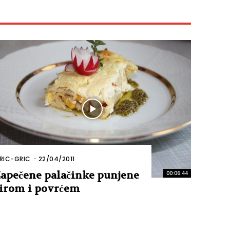
RIC-GRIC
-
22/04/2011
apečene palačinke punjene
00:06:44
irom i povrćem