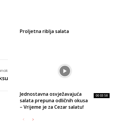
Proljetna riblja salata
lanak
eksu
Jednostavna osvježavajuća
00:03:58
salata prepuna odličnih okusa
– Vrijeme je za Cezar salatu!