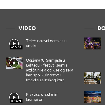
VIDEO
DO
Teleći naravni odrezak u
umaku
00:04:53
Održana 18. Sarmijada u
Laktecu – festival sarmi i
različitih jela od kiselog zelja
kao spoj kulinarstva i
tradicije zelinskog kraja
Krvavice s restanim
krumpirom
00:06:21