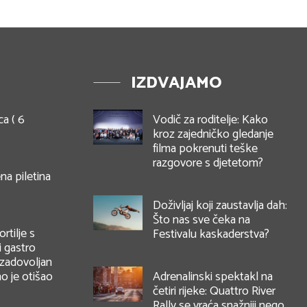
IZDVAJAMO
ca ( 6
Vodič za roditelje: Kako
kroz zajedničko gledanje
filma pokrenuti teške
razgovore s djetetom?
na piletina
Doživljaj koji zaustavlja dah:
Što nas sve čeka na
rtilje s
Festivalu kaskaderstva?
i gastro
 zadovoljan
o je otišao
Adrenalinski spektakl na
četiri rijeke: Quattro River
Rally se vraća snažniji nego