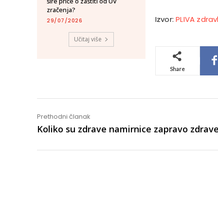
šire priče o zaštiti od UV
zračenja?
Izvor:
PLIVA zdrav
29/07/2026
Učitaj više
Share
Prethodni članak
Koliko su zdrave namirnice zapravo zdrav