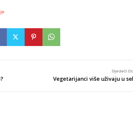
lje
Sljedeći č
e?
Vegetarijanci više uživaju u s