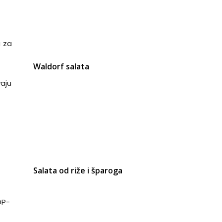
a za
Waldorf salata
vaju
Salata od riže i šparoga
DP-