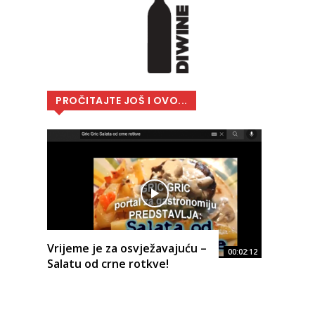
PROČITAJTE JOŠ I OVO...
Vrijeme je za osvježavajuću –
00:02:12
Salatu od crne rotkve!