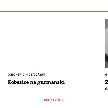
GRIC-GRIC
-
28/02/2011
G
Kobasice na gurmanski
Z
s
UČITAJ VIŠE