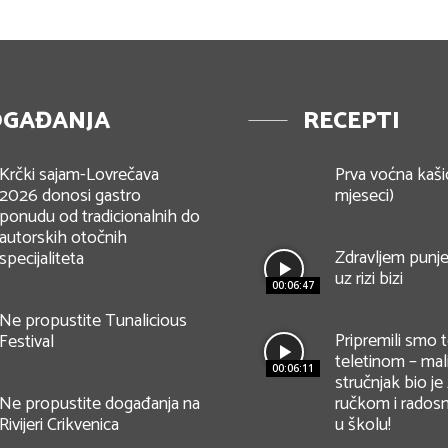
GAĐANJA
RECEPTI
Krčki sajam-Lovrečava
Prva voćna kaši
2026 donosi gastro
mjeseci)
ponudu od tradicionalnih do
autorskih otočnih
Zdravljem punje
specijaliteta
uz rizi bizi
00:06:47
Ne propustite Tunalicious
Pripremili smo to
Festival
teletinom – mal
00:06:11
stručnjak bio je
Ne propustite događanja na
ručkom i radosn
Rivijeri Crikvenica
u školu!