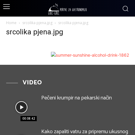
Home
srcolika pjena.jpg
srcolika pjena.jpg
srcolika pjena.jpg
VIDEO
Pečeni krumpir na pekarski način
00:08:42
Kako zapaliti vatru za pripremu ukusnog