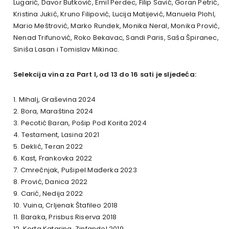
Lugarić, Davor Butković, Emil Perdec, Filip Savić, Goran Petrić,
Kristina Jukić, Kruno Filipović, Lucija Matijević, Manuela Plohl,
Mario Meštrović, Marko Rundek, Monika Neral, Monika Prović,
Nenad Trifunović, Roko Bekavac, Sandi Paris, Saša Špiranec,
Siniša Lasan i Tomislav Mikinac.
Selekcija vina za Part I, od 13 do 16 sati je sljedeća:
1. Mihalj, Graševina 2024
2. Bora, Maraština 2024
3. Pecotić Baran, Pošip Pod Korita 2024
4. Testament, Lasina 2021
5. Deklić, Teran 2022
6. Kast, Frankovka 2022
7. Cmrečnjak, Pušipel Mađerka 2023
8. Prović, Danica 2022
9. Carić, Nedija 2022
10. Vuina, Crljenak Štafileo 2018
11. Baraka, Prisbus Riserva 2018
12. Korta Katarina, Zinfandel 2019