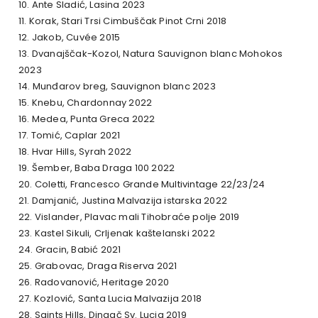
10. Ante Sladić, Lasina 2023
11. Korak, Stari Trsi Cimbuščak Pinot Crni 2018
12. Jakob, Cuvée 2015
13. Dvanajščak-Kozol, Natura Sauvignon blanc Mohokos
2023
14. Munđarov breg, Sauvignon blanc 2023
15. Knebu, Chardonnay 2022
16. Medea, Punta Greca 2022
17. Tomić, Caplar 2021
18. Hvar Hills, Syrah 2022
19. Šember, Baba Draga 100 2022
20. Coletti, Francesco Grande Multivintage 22/23/24
21. Damjanić, Justina Malvazija istarska 2022
22. Vislander, Plavac mali Tihobraće polje 2019
23. Kastel Sikuli, Crljenak kaštelanski 2022
24. Gracin, Babić 2021
25. Grabovac, Draga Riserva 2021
26. Radovanović, Heritage 2020
27. Kozlović, Santa Lucia Malvazija 2018
28. Saints Hills, Dingač Sv. Lucia 2019