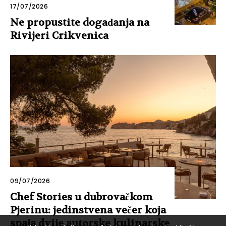
17/07/2026
Ne propustite događanja na
Rivijeri Crikvenica
09/07/2026
Chef Stories u dubrovačkom
Pjerinu: jedinstvena večer koja
spaja dvije autorske kulinarske