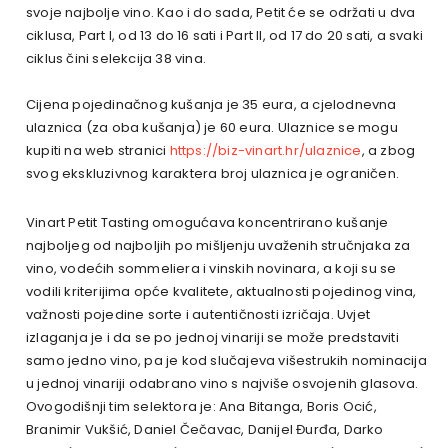
svoje najbolje vino. Kao i do sada, Petit će se održati u dva
ciklusa, Part I, od 13 do 16 sati i Part II, od 17 do 20 sati, a svaki
ciklus čini selekcija 38 vina.
Cijena pojedinačnog kušanja je 35 eura, a cjelodnevna
ulaznica (za oba kušanja) je 60 eura. Ulaznice se mogu
kupiti na web stranici
https://biz-vinart.hr/ulaznice
, a zbog
svog ekskluzivnog karaktera broj ulaznica je ograničen.
Vinart Petit Tasting omogućava koncentrirano kušanje
najboljeg od najboljih po mišljenju uvaženih stručnjaka za
vino, vodećih sommeliera i vinskih novinara, a koji su se
vodili kriterijima opće kvalitete, aktualnosti pojedinog vina,
važnosti pojedine sorte i autentičnosti izričaja. Uvjet
izlaganja je i da se po jednoj vinariji se može predstaviti
samo jedno vino, pa je kod slučajeva višestrukih nominacija
u jednoj vinariji odabrano vino s najviše osvojenih glasova.
Ovogodišnji tim selektora je: Ana Bitanga, Boris Ocić,
Branimir Vukšić, Daniel Čečavac, Danijel Đurđa, Darko