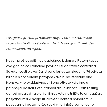
Ovogodišnje izdanje manifestacije Vinart Biz započinje
najekskluzivnijim kušanjem – Petit Tastingom 7. veljače u
Francuskom paviljonu.
Nakon prošlogodišnjeg uspješnog izdanja u Petom kupeu,
ove godine će Francuski paviljon Studentskog centra na
Savskoj cesti biti veličanstvena kulisa za izlaganje 76 etiketa
biranih s posebnom pažnjom kako bi se istaknule one
ikonske, vrlo ekskluzivne, ali i one etikete koje imaju
potencijal postati zlatni standard budućnosti. Petit Tasting
donosi pregled najcjenjenijih etiketa na tržištu te omogućuje
posjetiteljima kušanje uz direktan kontakt s vinarom, a
poseban je i po tome što svaki vinar izlaže samo jedno,