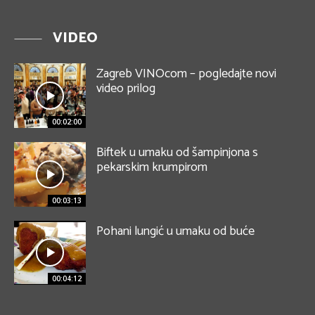
VIDEO
Zagreb VINOcom – pogledajte novi
video prilog
00:02:00
Biftek u umaku od šampinjona s
pekarskim krumpirom
00:03:13
Pohani lungić u umaku od buće
00:04:12